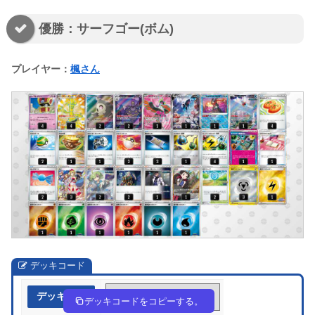
優勝：サーフゴー(ボム)
プレイヤー：
楓さん
デッキコード
デッキ作成
2y3Rpp-ZkKgqx-yyMSMM
デッキコードをコピーする。