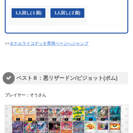
1人回し(１面)
1人回し(２面)
>>
タケルライコデッキ専用ページへジャンプ
ベスト８：悪リザードン/ピジョット(ボム)
プレイヤー：そうさん