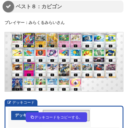
ベスト８：カビゴン
プレイヤー：みらくるみらいさん
デッキコード
デッキ作成
VFv5F5-rlhgO3-kVwkk5
デッキコードをコピーする。