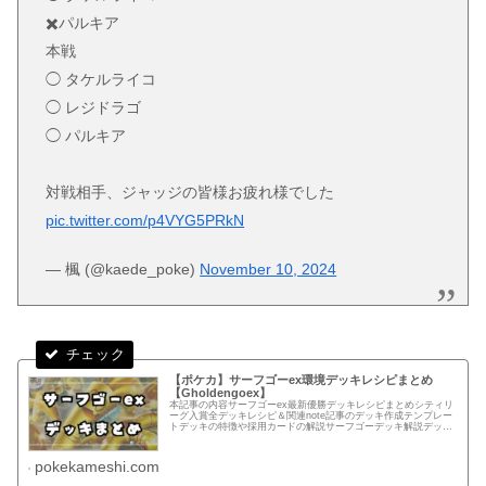
✖️パルキア
本戦
◯ タケルライコ
◯ レジドラゴ
◯ パルキア
対戦相手、ジャッジの皆様お疲れ様でした
pic.twitter.com/p4VYG5PRkN
— 楓 (@kaede_poke)
November 10, 2024
【ポケカ】サーフゴーex環境デッキレシピまとめ
【Gholdengoex】
本記事の内容サーフゴーex最新優勝デッキレシピまとめシティリ
ーグ入賞全デッキレシピ＆関連note記事のデッキ作成テンプレー
トデッキの特徴や採用カードの解説サーフゴーデッキ解説デッキ
タイプ（型）ごとの特徴エネルギー転送PRO型瞬間火力が持ち
味...
pokekameshi.com