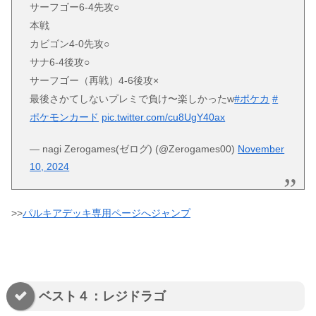
サーフゴー6-4先攻○
本戦
カビゴン4-0先攻○
サナ6-4後攻○
サーフゴー（再戦）4-6後攻×
最後さかてしないプレミで負け〜楽しかったw
#ポケカ
#
ポケモンカード
pic.twitter.com/cu8UgY40ax
— nagi Zerogames(ゼログ) (@Zerogames00)
November
10, 2024
>>
パルキアデッキ専用ページへジャンプ
ベスト４：レジドラゴ