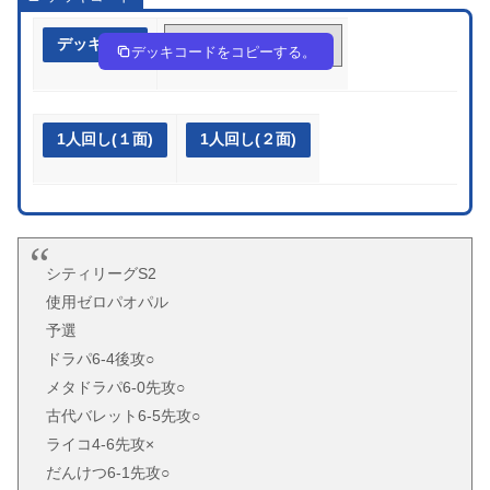
デッキ作成
2MXXMp-u9vA4P-yyMMpS
デッキコードをコピーする。
1人回し(１面)
1人回し(２面)
シティリーグS2
使用ゼロパオパル
予選
ドラパ6-4後攻○
メタドラパ6-0先攻○
古代バレット6-5先攻○
ライコ4-6先攻×
だんけつ6-1先攻○