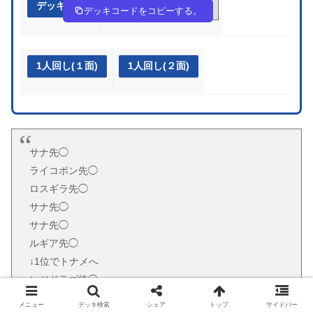
デッキ作成
K8xYx4-zQ9VJI-Dc4D8D
デッキコードをコピーする。
1人回し(１面)
1人回し(２面)
サナ先◯
ライコポン先◯
ロスギラ先◯
サナ先◯
サナ先◯
ルギア先◯
↓1位でトナメへ
レジドラゴ後◯
リザ後◯
メニュー
デッキ検索
シェア
トップ
サイドバー