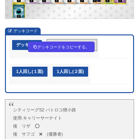
デッキコード
デッキ作成
VF1F5k-F6e3xZ-FVkkwk
デッキコードをコピーする。
1人回し(１面)
1人回し(２面)
シティリーグS2 バトロコ狸小路
使用:キャリーサーナイト
後 リザ ⭕️
後 サフゴ ❌ (優勝者)