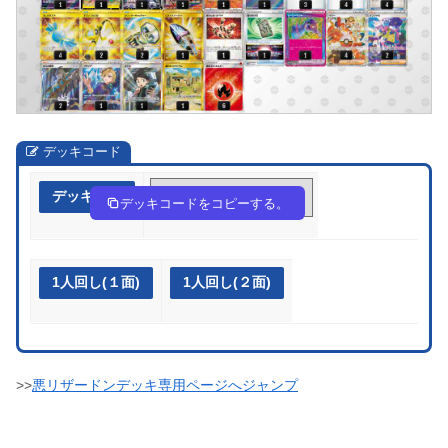
デッキコード
デッキ作成
YxxxxD-tIJ8Fu-c4c8Yc
デッキコードをコピーする。
1人回し(１面)
1人回し(２面)
>>
悪リザードンデッキ専用ページへジャンプ