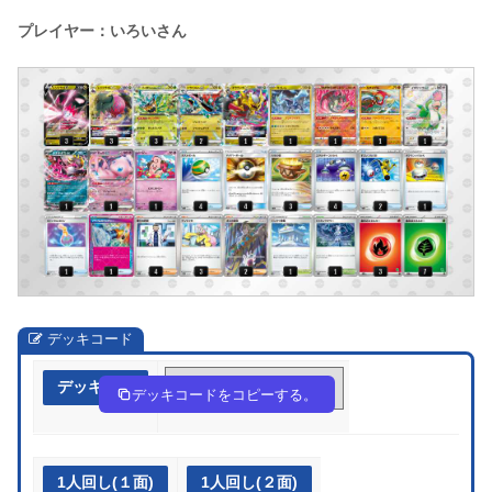
プレイヤー：いろいさん
デッキコード
デッキ作成
kVFk15-m4la6Z-VV5VkF
デッキコードをコピーする。
1人回し(１面)
1人回し(２面)