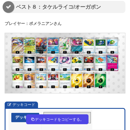
ベスト８：タケルライコ/オーガポン
プレイヤー：ポメラニアンさん
デッキコード
デッキ作成
c8ccxK-cxpAqw-8x4xcY
デッキコードをコピーする。