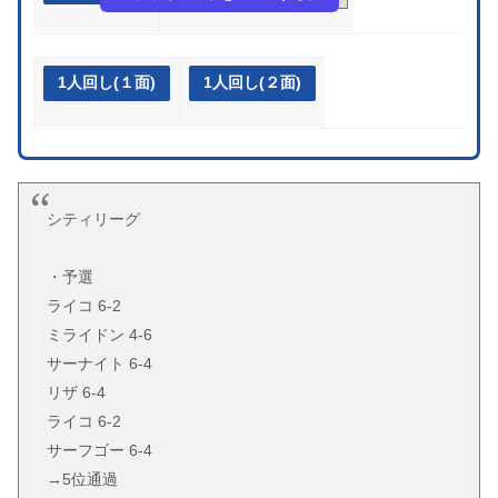
1人回し(１面)
1人回し(２面)
シティリーグ
・予選
ライコ 6-2
ミライドン 4-6
サーナイト 6-4
リザ 6-4
ライコ 6-2
サーフゴー 6-4
→5位通過