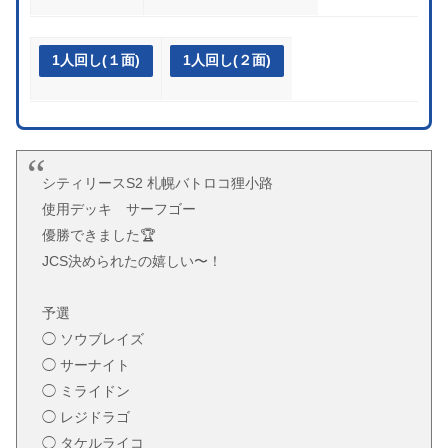
1人回し(１面)
1人回し(２面)
シティリースS2 札幌バトロコ狸小路
使用デッキ サーフゴー
優勝できました🏆
JCS決められたの嬉しい〜！
予選
◯ ソウブレイズ
◯ サーナイト
◯ ミライドン
◯ レジドラゴ
◯ タケルライコ