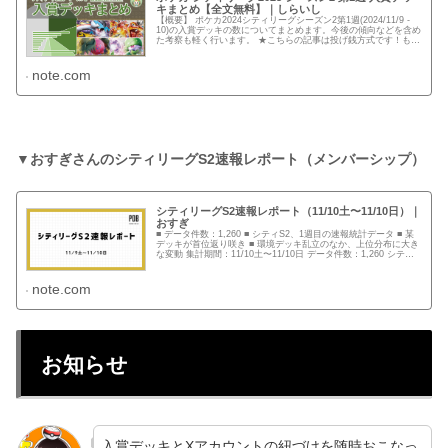
キまとめ【全文無料】｜しらいし
【概要】 ポケカ2024シティリーグシーズン2第1週(2024/11/9 -
10)の入賞デッキの数についてまとめます。今後の傾向などを含め
た考察も軽く行います。 ★こちらの記事は投げ銭方式です！もし
価値を感じてくださった場合はお気持ちをい...
note.com
▼おすぎさんのシティリーグS2速報レポート（メンバーシップ）
シティリーグS2速報レポート（11/10土〜11/10日）｜
おすぎ
■ データ件数：1,260 ■ シティS2、1週目の速報統計データ ■ 某
デッキが首位返り咲き ■ 環境デッキ乱立のなか、上位分布に大き
な変動 集計期間：11/10土〜11/10日 データ件数：1,260 シティ
リーグに絞ったデータ
note.com
お知らせ
入賞デッキとXアカウントの紐づけを随時おこなっ