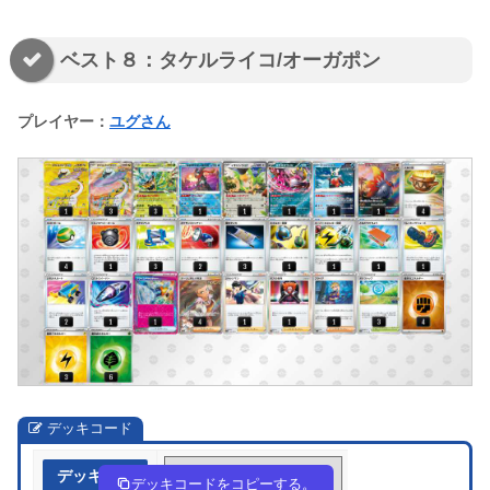
ベスト８：タケルライコ/オーガポン
プレイヤー：
ユグさん
デッキコード
デッキ作成
yMMy23-DtYF4D-yEM2pR
デッキコードをコピーする。