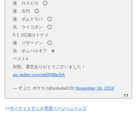
後 ロスピカ ⭕️
後 古代 ⭕️
後 ボムドラパ ⭕️
先 ライコポン ⭕️
5-1 2位抜けトナメ
後 リザードン ⭕️
先 ボムパルキア ❌
ベスト4
対戦、運営ありがとうございました！
pic.twitter.com/pt65NBeI5A
— すぶた ポケカ (@subuta619)
November 10, 2024
>>
サーナイトデッキ専用ページへジャンプ