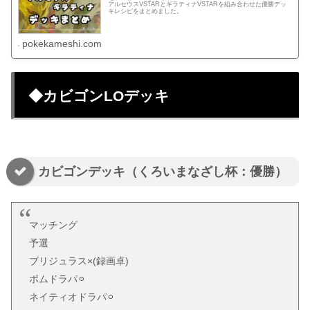
アルセウスVSTARとギラティナVSTARを組み合わせた優勝デッ
キレシピをまとめました。
pokekameshi.com
◆カビゴンLOデッキ
カビゴンデッキ（くろいまなざし杯：優勝）
マッチング
予選
ブリジュラス×(録画卓)
ボムドラパ⚪︎
ネイティオドラパ⚪︎