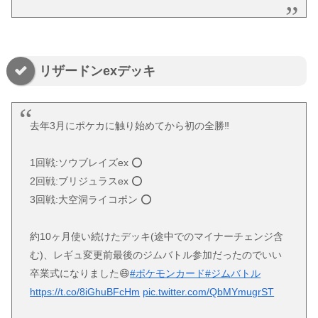
リザードンexデッキ
去年3月にポケカに触り始めてから初の全勝‼️
1回戦:ソウブレイズex ⭕️
2回戦:ブリジュラスex ⭕️
3回戦:大空洞ライコポン ⭕️
約10ヶ月使い続けたデッキ(途中でのマイナーチェンジ含
む)、レギュ変更前最後のジムバトル参加だったのでいい
卒業式になりました😄
#ポケモンカード
#ジムバトル
https://t.co/8iGhuBFcHm
pic.twitter.com/QbMYmugrST