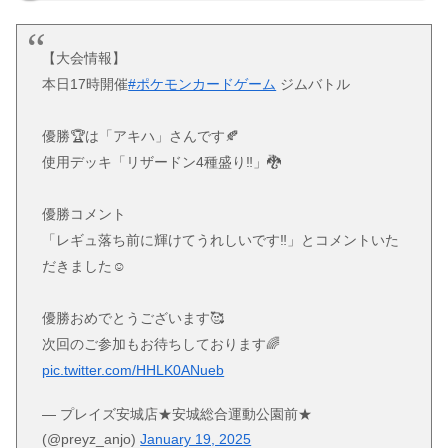
【大会情報】
本日17時開催
#ポケモンカードゲーム
ジムバトル
優勝🏆は「アキハ」さんです🍂
使用デッキ「リザードン4種盛り‼︎」🐉
優勝コメント
「レギュ落ち前に輝けてうれしいです‼︎」とコメントいた
だきました☺️
優勝おめでとうございます🥰
次回のご参加もお待ちしております🌈
pic.twitter.com/HHLK0ANueb
— プレイズ安城店★安城総合運動公園前★
(@preyz_anjo)
January 19, 2025