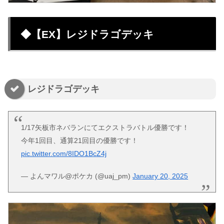
◆【EX】レジドラゴデッキ
レジドラゴデッキ
1/17矢板市ネバランにてエクストラバトル優勝です！
今年1回目、通算21回目の優勝です！
pic.twitter.com/8IDO1BcZ4j
— よんマワル@ポケカ (@uaj_pm)
January 20, 2025