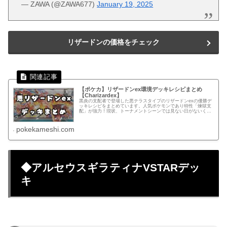
— ZAWA (@ZAWA677)
January 19, 2025
リザードンの価格をチェック
【ポケカ】リザードンex環境デッキレシピまとめ
【Charizardex】
黒炎の支配者で登場した悪テラスタイプのリザードンexの優勝デ
ッキレシピをまとめています。人気ポケモンであり特性「煉獄支
配」が強力！現状、トーナメントシーンでは見ない日がないくら
い多くの方が使用しているデッキ。
pokekameshi.com
◆アルセウスギラティナVSTARデッ
キ