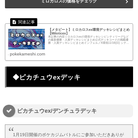
ミロカロスの価格をチェック
【メタビート】ミロカロスex環境デッキレシピまとめ
【Miloticex】
本記事の内容ミロカロスexの環境デッキレシピシティリーグなど
の最新優勝・入賞デッキレシピまとめ公式デッキコードの掲載優
勝・入賞デッキレシピまとめインフェルノX環境11/16(日) シティ
リーグ：ベスト16店舗：BOOKOFFSUPERBAZ...
pokekameshi.com
◆ピカチュウexデッキ
ピカチュウex/デンチュラデッキ
1月19日開催のポケカジムバトルにご参加いただきありが