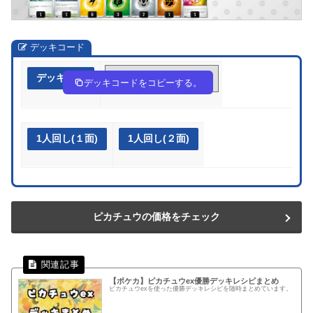
デッキコード
デッキ作成
cx4Y88-Hd5tIq-c8Y488
デッキコードをコピーする。
1人回し(１面)
1人回し(２面)
ピカチュウの価格をチェック
【ポケカ】ピカチュウex優勝デッキレシピまとめ
ピカチュウexを使った優勝デッキレシピを随時まとめています。