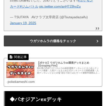
白熱の決勝戦でした、おめでとうございます‼️
#ポケモン
カード
#ジムバトル
pic.twitter.com/anH7J3hvZu
— TSUTAYA AVクラブ太宰府店 (@Tsutayadazaifu)
January 19, 2025
ウガツホムラの価格をチェック
【ポケカ】ウガツホムラex環境デッキまとめ
【Gouging Fire】
本記事の内容ウガツホムラex最新優勝デッキレシピまとめシティ
リーグ優勝・入賞デッキまとめ公式デッキコードの掲載優勝・入
賞デッキレシピまとめ🏆 順位で絞り込むすべて優勝準優勝以上ベ
スト4以上ベスト8以上ベスト16以上.pk-r-hide{po...
pokekameshi.com
◆パオジアンexデッキ