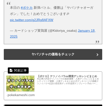
本日の
#ポケカ
新弾バトル、優勝は「ヤバソチャオーガ
ポン」でした！おめでとうございます🎉
pic.twitter.com/g2JRg8AFXW
— カードショップ黄鶏屋 (@Kidoriya_osaka)
January 18,
2025
ヤバソチャの価格をチェック
【ポケカ】テツノイバラex環境デッキレシピまとめ
本記事の内容テツノイバラex最新優勝・入賞デッキレシピまとめ
シティリーグ優勝・入賞デッキまとめ公式デッキコードの掲載テ
ツノイバラ×伝説の溶岩洞デッキ作成用テンプレート予めパーツ
を入力しているのでカード検索する手間を減らせます！テンプレ
ートか...
pokekameshi.com