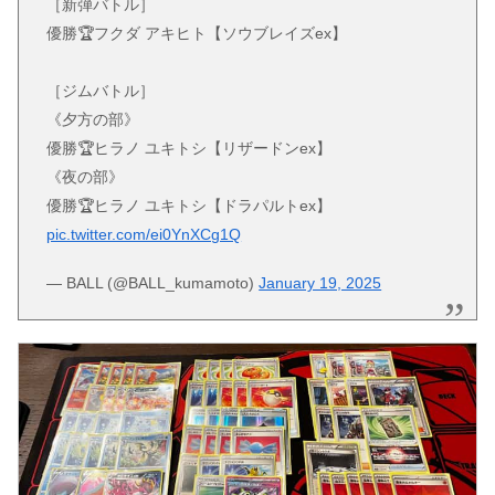
［新弾バトル］
優勝🏆フクダ アキヒト【ソウブレイズex】
［ジムバトル］
《夕方の部》
優勝🏆ヒラノ ユキトシ【リザードンex】
《夜の部》
優勝🏆ヒラノ ユキトシ【ドラパルトex】
pic.twitter.com/ei0YnXCg1Q
— BALL (@BALL_kumamoto)
January 19, 2025