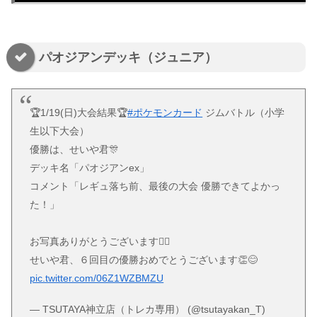
パオジアンデッキ（ジュニア）
🏆1/19(日)大会結果🏆
#ポケモンカード
ジムバトル（小学
生以下大会）
優勝は、せいや君🎊
デッキ名「パオジアンex」
コメント「レギュ落ち前、最後の大会 優勝できてよかっ
た！」
お写真ありがとうございます🙇‍♀️
せいや君、６回目の優勝おめでとうございます👏😊
pic.twitter.com/06Z1WZBMZU
— TSUTAYA神立店（トレカ専用） (@tsutayakan_T)