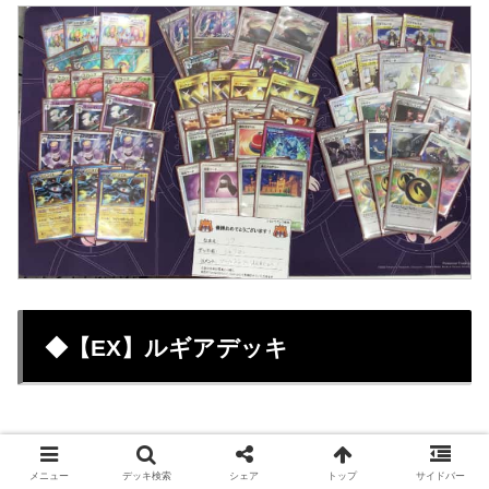
◆【EX】ルギアデッキ
ルギアデッキ
メニュー
デッキ検索
シェア
トップ
サイドバー