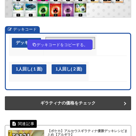
デッキコード
デッキ作成
3MSMyM-kBvyij-MXXypp
デッキコードをコピーする。
1人回し(１面)
1人回し(２面)
ギラティナの価格をチェック
【ポケカ】アルセウスギラティナ優勝デッキレシピま
とめ【アルギラ】