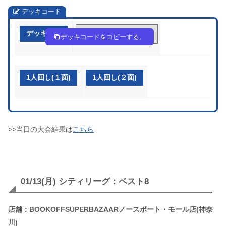
デッキコード
デッキ作成
x48cx8-USbaWv-Yx88JD
デッキコードをコピーする。
1人回し(１面)
1人回し(２面)
>>当日の大会結果は
こちら
01/13(月) シティリーグ：ベスト8
店舗：BOOKOFFSUPERBAZAARノースポート・モール店(神奈
川)