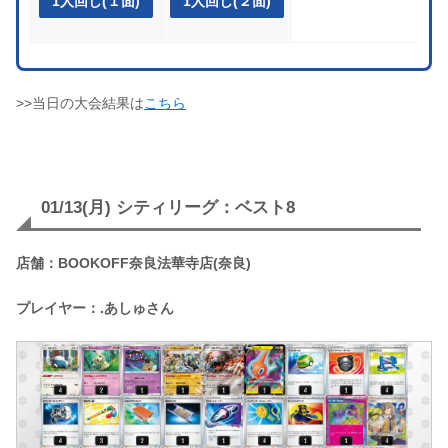
1人回し(１面)
1人回し(２面)
>>当日の大会結果は
こちら
01/13(月) シティリーグ：ベスト8
店舗：BOOKOFF奈良法華寺店(奈良)
プレイヤー：.あしゅさん