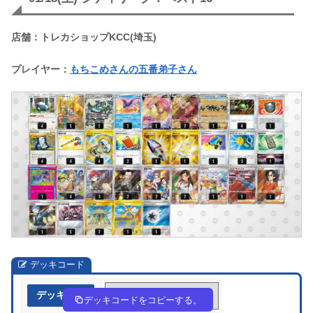
店舗：トレカショップKCC(埼玉)
プレイヤー：
もちこめさんの五番弟子さん
デッキコード
デッキ作成
ggLLLN-GXEboN-ingPiQ
デッキコードをコピーする。