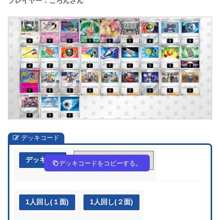
プレイヤー：ころんさん
デッキコード
デッキ作成
iLLngL-109SFT-Hg6nnQ
デッキコードをコピーする。
1人回し(１面)
1人回し(２面)