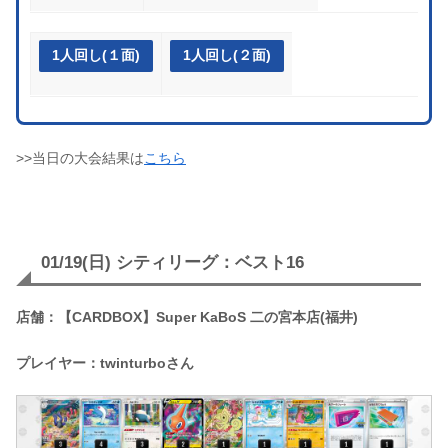
1人回し(１面)
1人回し(２面)
>>当日の大会結果は
こちら
01/19(日) シティリーグ：ベスト16
店舗：【CARDBOX】Super KaBoS 二の宮本店(福井)
プレイヤー：twinturboさん