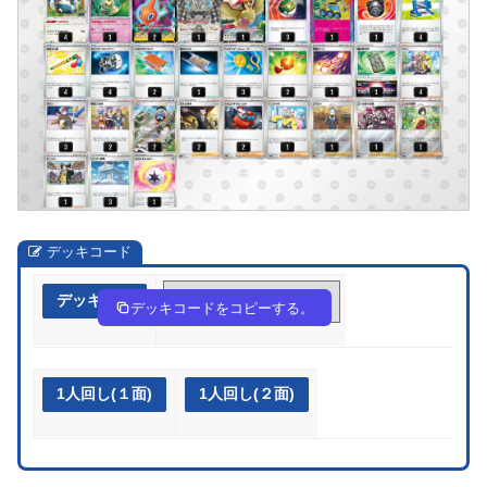
デッキコード
デッキ作成
LnLnLL-nrE4F2-gQnnnP
デッキコードをコピーする。
1人回し(１面)
1人回し(２面)