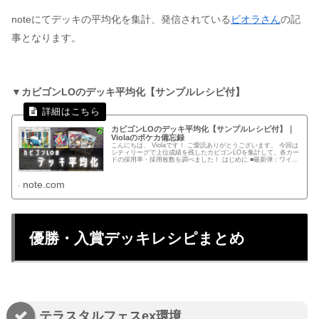
noteにてデッキの平均化を集計、発信されている
ビオラさん
の記
事となります。
▼カビゴンLOのデッキ平均化【サンプルレシピ付】
カビゴンLOのデッキ平均化【サンプルレシピ付】｜
Violaのポケカ備忘録
こんにちは、 Violaです！ ご愛読ありがとうございます。 今回は
シティリーグで上位成績を残したカビゴンLOを集計して、各カー
ドの採用率・採用枚数を調べました！ はじめに ■最新弾：ワイル
ドフォース/サイバージャッジ ■集計日：３月１５日...
note.com
優勝・入賞デッキレシピまとめ
テラスタルフェスex環境