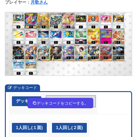
プレイヤー：
月歌さん
デッキコード
デッキ作成
LHnLgQ-WBNgGS-gNniLH
デッキコードをコピーする。
1人回し(１面)
1人回し(２面)