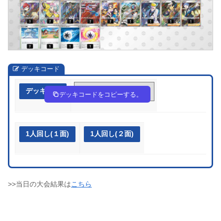
デッキコード
デッキ作成
nLLNQQ-6hYxBt-Q6gngL
デッキコードをコピーする。
1人回し(１面)
1人回し(２面)
>>当日の大会結果は
こちら