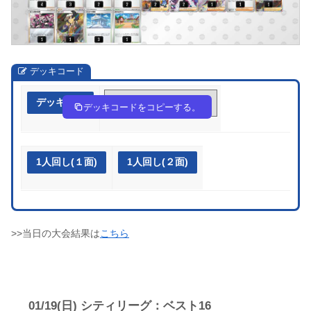
デッキコード
デッキ作成
SMUSpp-eFWGOS-py23yM
デッキコードをコピーする。
1人回し(１面)
1人回し(２面)
>>当日の大会結果は
こちら
01/19(日) シティリーグ：ベスト16