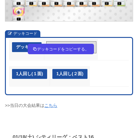
デッキコード
デッキ作成
g9nQLN-rknTVW-ggigiL
デッキコードをコピーする。
1人回し(１面)
1人回し(２面)
>>当日の大会結果は
こちら
01/18(土) シティリーグ：ベスト16