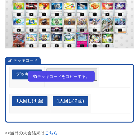
デッキコード
デッキ作成
FVw1kf-QYZlI0-Vv1V5F
デッキコードをコピーする。
1人回し(１面)
1人回し(２面)
>>当日の大会結果は
こちら