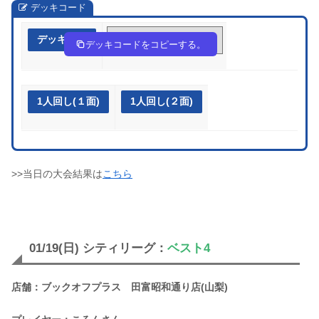
デッキコード
デッキ作成
NgLHnn-A7dohU-QiLLgn
デッキコードをコピーする。
1人回し(１面)
1人回し(２面)
>>当日の大会結果は
こちら
01/19(日) シティリーグ：
ベスト4
店舗：ブックオフプラス 田富昭和通り店(山梨)