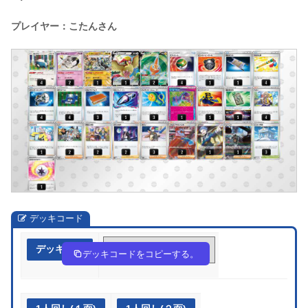
プレイヤー：こたんさん
デッキコード
デッキ作成
My3yp3-OyKbxe-pXSMMS
デッキコードをコピーする。