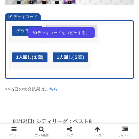
デッキコード
デッキ作成
8ca8xa-j1m3B0-x8YKxc
デッキコードをコピーする。
1人回し(１面)
1人回し(２面)
>>当日の大会結果は
こちら
01/12(日) シティリーグ：ベスト8
メニュー
デッキ検索
シェア
トップ
サイドバー
店舗：バトロコミニ前橋文京店(群馬)