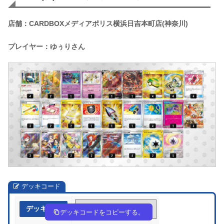
店舗：CARDBOXメディアポリス横浜日吉本町店(神奈川)
プレイヤー：ゆぅりさん
デッキコード
デッキ作成
FkkFvk-Rg9zCR-1FkVkV
デッキコードをコピーする。