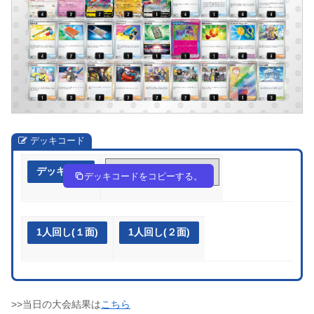
デッキコード
デッキ作成
k5wVbV-UvOfOC-VkkvVF
デッキコードをコピーする。
1人回し(１面)
1人回し(２面)
>>当日の大会結果は
こちら