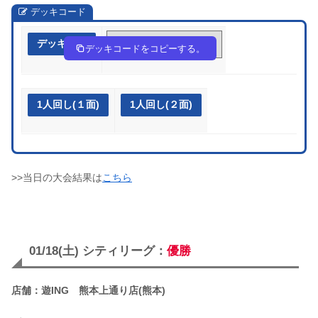
デッキコード
デッキ作成
Q6LHQQ-MFQwN8-nL9gNg
デッキコードをコピーする。
1人回し(１面)
1人回し(２面)
>>当日の大会結果は
こちら
01/18(土) シティリーグ：
優勝
店舗：遊ING 熊本上通り店(熊本)