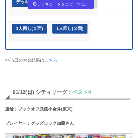
デッキ作成
nPQg69-AKop4p-gnLgLg
デッキコードをコピーする。
1人回し(１面)
1人回し(２面)
>>当日の大会結果は
こちら
01/12(日) シティリーグ：
ベスト4
店舗：ブックオフ武蔵小金井(東京)
プレイヤー：グッズロック加藤さん