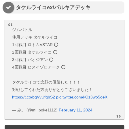
タケルライコex/パルキアデッキ
ジムバトル
使用デッキ タケルライコ
1回戦目 ロトムVSTAR ⭕️
2回戦目 タケルライコ ⭕️
3回戦目 パオジアン ⭕️
4回戦目 ヒスイゾロアーク ⭕️
タケルライコで念願の優勝した！！！
対戦してくれた方ありがとうございました！
https://t.co/bqVvUfgbS2
pic.twitter.com/kOz3wo5oeX
— み。 (@mi_poke1112)
February 11, 2024