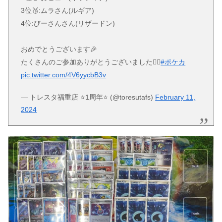
3位🥉:ムラさん(ルギア)
4位:びーさんさん(リザードン)
おめでとうございます🎉
たくさんのご参加ありがとうございました🙇‍♂️
#ポケカ
pic.twitter.com/4V6yycbB3v
— トレスタ福重店 ⭐️1周年⭐️ (@toresutafs)
February 11,
2024