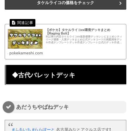
タケルライコの価格をチェック
【ポケカ】タケルライコex環境デッキまとめ
【Raging Bolt】
本記事の内容タケルライコex最新優勝デッキレシピまとめシティ
リーグ優勝・入賞デッキまとめ公式デッキコードの掲載簡単デッ
キ作成テンプレートデッキ作成テンプレート公式のデッキ作成ペ
ージでカードを検索する手間を軽減できるテンプレートテンプレ
ートか...
pokekameshi.com
◆古代バレットデッキ
あだうちやばねデッキ
#ふるいち
#ららぽーと
名古屋みなとアクルス店です❗