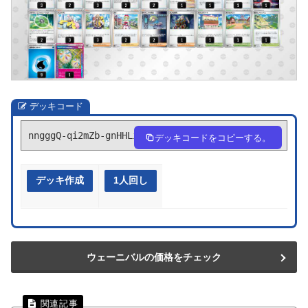
デッキコード
nngggQ-qi2mZb-gnHHLi
デッキコードをコピーする。
デッキ作成
1人回し
ウェーニバルの価格をチェック