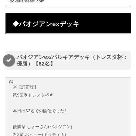
pokekameshi.com
◆パオジアンexデッキ
パオジアンex/パルキアデッキ（トレスタ杯：
優勝）【62名】
※【訂正版】
第9回🌟トレスタ杯🌟
本日は62名での開催でした❗️
優勝🥇:しょーさん(パオジアン)
2位🥈:おヒュー(ギラティナ)