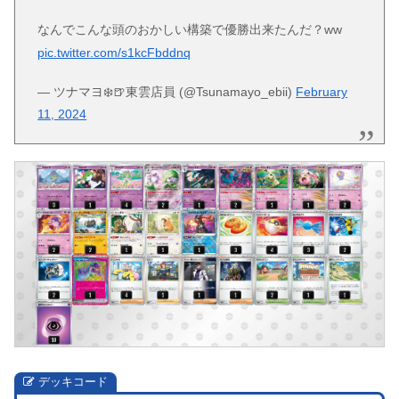
なんでこんな頭のおかしい構築で優勝出来たんだ？ww
pic.twitter.com/s1kcFbddnq
— ツナマヨ❄️🍺東雲店員 (@Tsunamayo_ebii)
February
11, 2024
デッキコード