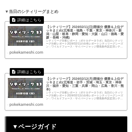
▼当日のシティリーグまとめ
【シティリーグ】2024/02/11(日)開催分 優勝＆上位デ
ッキまとめ(北海道・福島・千葉・東京・神奈川・新
潟・山梨・岐阜・静岡・愛知・大阪・山口・徳島・愛
媛・長崎・沖縄)
シティリーグ分析レポート（ポケカデータラボ）当日のシティリ
ーグ分析レポート2024/02/11の分布レポートシティリーグシーズ
ン：ワイルドフォース・サイバージャッジ環境条件設定済シティ
リーグS3環境全体分布ページガイドP.1 北海道・福島・...
pokekameshi.com
【シティリーグ】2024/02/12(月)開催分 優勝＆上位デ
ッキまとめ(北海道・岩手・茨城・埼玉・東京・神奈
川・福井・愛知・三重・兵庫・岡山・広島・香川・熊
本)
シティリーグ分析レポート（ポケカデータラボ）当日のシティリ
ーグ分析レポート2024/02/12の分布レポートシティリーグシーズ
ン：ワイルドフォース・サイバージャッジ環境条件設定済シティ
リーグS3環境全体分布ページガイドP.1 北海道・岩手・...
pokekameshi.com
▼ページガイド