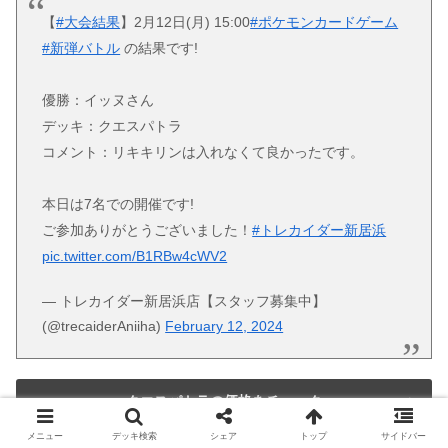
【
#大会結果
】2月12日(月) 15:00
#ポケモンカードゲーム
#新弾バトル
の結果です!
優勝：イッヌさん
デッキ：クエスパトラ
コメント：リキキリンは入れなくて良かったです。
本日は7名での開催です!
ご参加ありがとうございました！
#トレカイダー新居浜
pic.twitter.com/B1RBw4cWV2
— トレカイダー新居浜店【スタッフ募集中】
(@trecaiderAniiha)
February 12, 2024
クエスパトラの価格をチェック
メニュー
デッキ検索
シェア
トップ
サイドバー