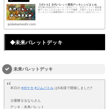
【ポケカ】古代バレット環境デッキレシピまとめ
本記事の内容古代バレット（古代ビート、古代ウィニー）最新優
勝デッキレシピまとめシティリーグ優勝・入賞デッキまとめ公式
デッキコードの掲載簡単デッキ作成テンプレート古代バレットデ
ッキとはバレットとは銃弾を意味し、カードゲームでは状況に応
じて弱点...
pokekameshi.com
◆未来バレットデッキ
未来バレットデッキ
本日の
#ポケカ
#ジムバトル
は5名様で開催しました‼️
🥇優勝🥇るならさん
デッキ：未来バレット