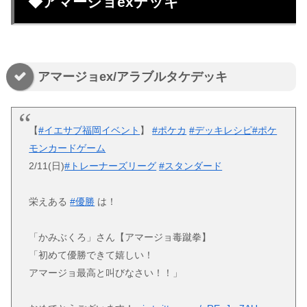
◆アマージョexデッキ
アマージョex/アラブルタケデッキ
【
#イエサブ福岡イベント
】
#ポケカ
#デッキレシピ
#ポケ
モンカードゲーム
2/11(日)
#トレーナーズリーグ
#スタンダード
栄えある
#優勝
は！
「かみぶくろ」さん【アマージョ毒蹴拳】
「初めて優勝できて嬉しい！
アマージョ最高と叫びなさい！！」