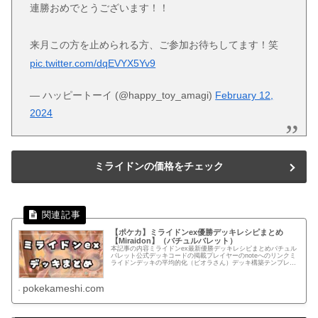
連勝おめでとうございます！！
来月この方を止められる方、ご参加お待ちしてます！笑
pic.twitter.com/dqEVYX5Yv9
— ハッピートーイ (@happy_toy_amagi)
February 12,
2024
ミライドンの価格をチェック
【ポケカ】ミライドンex優勝デッキレシピまとめ
【Miraidon】（バチュルバレット）
本記事の内容ミライドンex最新優勝デッキレシピまとめバチュル
バレット公式デッキコードの掲載プレイヤーのnoteへのリンクミ
ライドンデッキの平均的化（ビオラさん）デッキ構築テンプレー
トあらかじめカードをセットしているのでデッキ構築を時短でき
ま...
pokekameshi.com