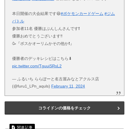
本日開催の大会結果です😆
#ポケモンカードゲーム
#ジム
バトル
参加者11名 優勝はぶんしんさんです❗
優勝おめでとうございます‼
🥳『ボスかオーリムかその他か❗️』
優勝者のデッキレシピはこちら⬇
pic.twitter.com/TguuiSRsL2
— ふるいち ららぽーと名古屋みなとアクルス店
(@furu1_LPn_aquls)
February 11, 2024
コライドンの価格をチェック