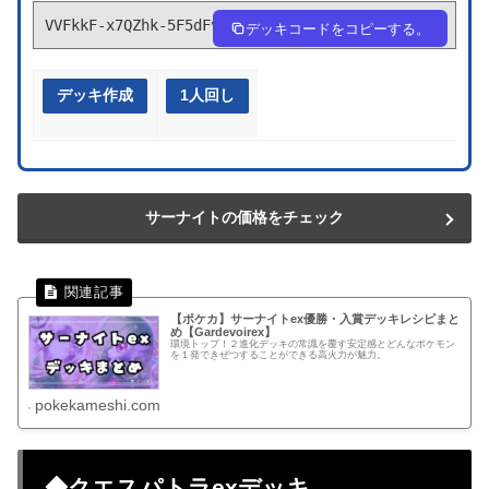
VVFkkF-x7QZhk-5F5dFv
デッキコードをコピーする。
デッキ作成
1人回し
サーナイトの価格をチェック
【ポケカ】サーナイトex優勝・入賞デッキレシピまと
め【Gardevoirex】
環境トップ！２進化デッキの常識を覆す安定感とどんなポケモン
を１発できぜつすることができる高火力が魅力。
pokekameshi.com
◆クエスパトラexデッキ