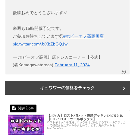
優勝おめでとうございます🎉
来週も15時開催予定です。
ご参加お待ちしています🙂
#ホビーオフ高麗川店
pic.twitter.com/JxXbZbGQ1w
— ホビーオフ高麗川店トレカコーナー【公式】
(@Komagawatoreca)
February 11, 2024
キュワワーの価格をチェック
【ポケカ】ロストバレット優勝デッキレシピまとめ
【LTB：ロストツールボックス】
ロストギミックを使用しウッウをはじめとする非ルールアタッカ
ーで構成されたデッキをまとめています。海外デッキ名：
LostZoneBox