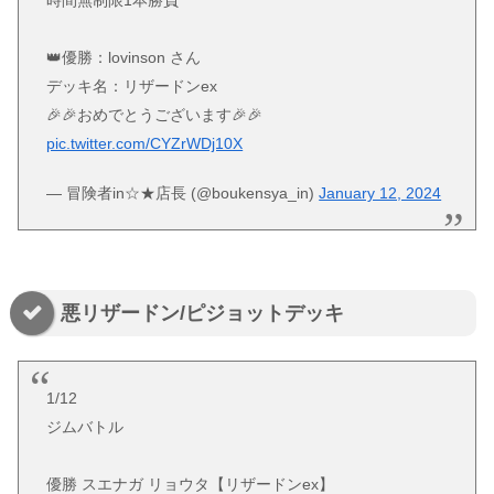
時間無制限1本勝負
👑優勝：lovinson さん
デッキ名：リザードンex
🎉🎉おめでとうございます🎉🎉
pic.twitter.com/CYZrWDj10X
— 冒険者in☆★店長 (@boukensya_in)
January 12, 2024
悪リザードン/ピジョットデッキ
1/12
ジムバトル
優勝 スエナガ リョウタ【リザードンex】