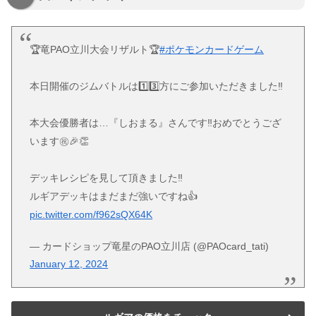
🏆竜PAO立川大会リザルト🏆
#ポケモンカードゲーム
本日開催のジムバトルは1️⃣3️⃣方にご参加いただきました‼️
本大会優勝者は…『しおまる』さんです‼️おめでとうござ
います㊗️🎉👏
デッキレシピを見して頂きました‼️
ルギアデッキはまだまだ強いですね👍
pic.twitter.com/f962sQX64K
— カードショップ竜星のPAO立川店 (@PAOcard_tati)
January 12, 2024