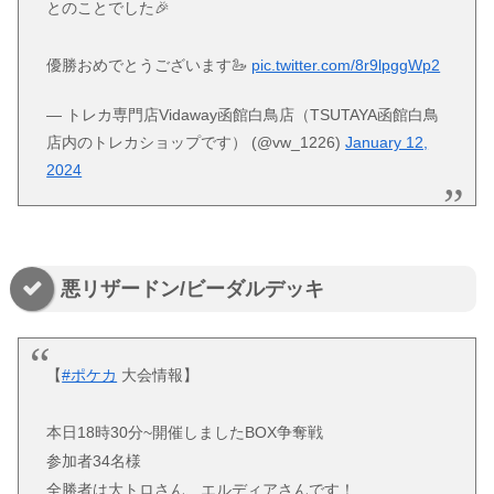
とのことでした🎉
優勝おめでとうございます🦢
pic.twitter.com/8r9lpggWp2
— トレカ専門店Vidaway函館白鳥店（TSUTAYA函館白鳥
店内のトレカショップです） (@vw_1226)
January 12,
2024
悪リザードン/ビーダルデッキ
【
#ポケカ
大会情報】
本日18時30分~開催しましたBOX争奪戦
参加者34名様
全勝者は大トロさん、エルディアさんです！