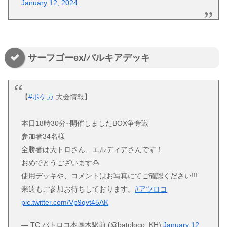
January 12, 2024
サーフゴーex/パルキアデッキ
【
#ポケカ
大会情報】
本日18時30分~開催しましたBOX争奪戦
参加者34名様
全勝者は大トロさん、エルディアさんです！
おめでとうございます🍮
使用デッキや、コメントはお写真にてご確認ください!!!
来週もご参加お待ちしております。
#アツロコ
pic.twitter.com/Vp9qvt45AK
— TC バトロコ本厚木駅前 (@batoloco_KH)
January 12,