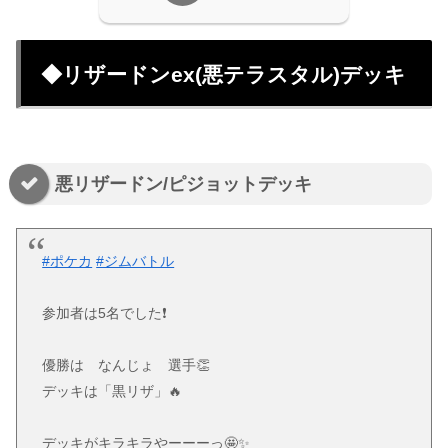
◆リザードンex(悪テラスタル)デッキ
悪リザードン/ピジョットデッキ
#ポケカ
#ジムバトル
参加者は5名でした❗️
優勝は なんじょ 選手👏
デッキは「黒リザ」🔥
デッキがキラキラやーーーっ🤩✨