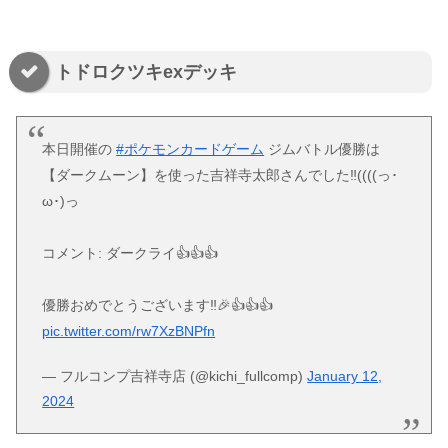
トドロクツキexデッキ
本日開催の
#ポケモンカードゲーム
ジムバトル優勝は
【ダークムーン】を使った吉祥寺太郎さんでした‼️((((っ･
ω･)っ
コメント: ダークライ👍👍👍
優勝おめでとうございます‼🎉👍👍👍
pic.twitter.com/rw7XzBNPfn
— フルコンプ吉祥寺店 (@kichi_fullcomp)
January 12,
2024