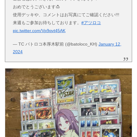
おめでとうございます🍮
使用デッキや、コメントはお写真にてご確認ください!!!
来週もご参加お待ちしております。
#アツロコ
pic.twitter.com/Vp9qvt45AK
— TC バトロコ本厚木駅前 (@batoloco_KH)
January 12,
2024