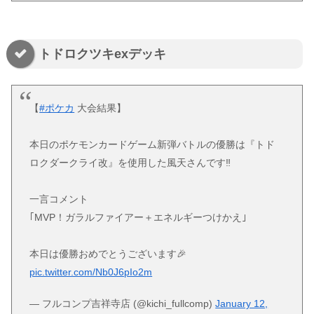
トドロクツキexデッキ
【
#ポケカ
大会結果】
本日のポケモンカードゲーム新弾バトルの優勝は『トド
ロクダークライ改』を使用した風天さんです‼️
一言コメント
｢MVP！ガラルファイアー＋エネルギーつけかえ｣
本日は優勝おめでとうございます🎉
pic.twitter.com/Nb0J6pIo2m
— フルコンプ吉祥寺店 (@kichi_fullcomp)
January 12,