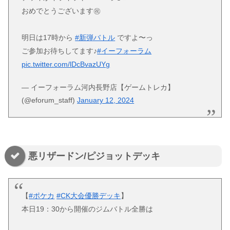
おめでとうございます㊗️
明日は17時から
#新弾バトル
ですよ〜っ
ご参加お待ちしてます♪
#イーフォーラム
pic.twitter.com/lDcBvazUYg
— イーフォーラム河内長野店【ゲームトレカ】
(@eforum_staff)
January 12, 2024
悪リザードン/ピジョットデッキ
【
#ポケカ
#CK大会優勝デッキ
】
本日19：30から開催のジムバトル全勝は