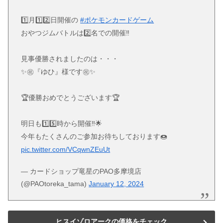
1️⃣月1️⃣2️⃣日開催の
#ポケモンカードゲーム
おやつジムバトルは2️⃣名での開催‼️
見事優勝されましたのは・・・
✨㊗『ゆひ』様です㊗✨
🏆優勝おめでとうございます🏆
明日も1️⃣5️⃣時から開催‼️🌟
今年もたくさんのご参加お待ちしております🍩
pic.twitter.com/VCqwnZEuUt
— カードショップ竜星のPAO多摩境店
(@PAOtoreka_tama)
January 12, 2024
ヒスイゾロアークの価格をチェック