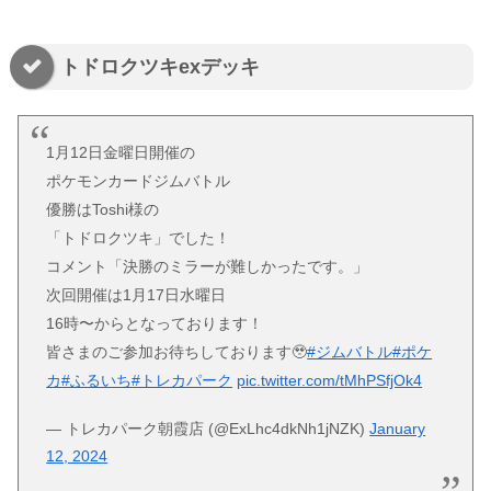
トドロクツキexデッキ
1月12日金曜日開催の
ポケモンカードジムバトル
優勝はToshi様の
「トドロクツキ」でした！
コメント「決勝のミラーが難しかったです。」
次回開催は1月17日水曜日
16時〜からとなっております！
皆さまのご参加お待ちしております🥹
#ジムバトル
#ポケ
カ
#ふるいち
#トレカパーク
pic.twitter.com/tMhPSfjOk4
— トレカパーク朝霞店 (@ExLhc4dkNh1jNZK)
January
12, 2024