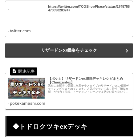
https://twitter.com/TCGShopPhase/status/1745758
473890283747
twitter.com
リザードンの価格をチェック
【ポケカ】リザードンex環境デッキレシピまとめ
【Charizardex】
黒炎の支配者で登場した悪テラスタイプのリザードンexの優勝デ
ッキレシピをまとめています。人気ポケモンであり特性「煉獄支
配」が強力！現状、トーナメントシーンでは見ない日がないくら
い多くの方が使用しているデッキ。
pokekameshi.com
◆トドロクツキexデッキ