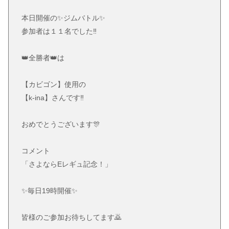
本日開催の✨ジムバトル✨
参加者は１１名でした‼️
👑全勝者👑は
【カビゴン】使用の
【k-ina】さんです‼️
おめでとうございます🎊
コメント
「さよならEレギュ記念！」
✨毎日19時開催✨
皆様のご参加お待ちしてます🙇