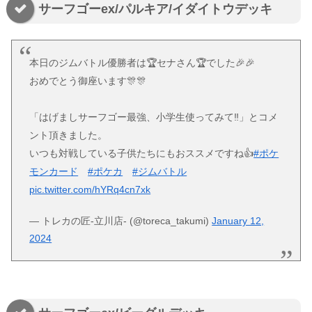
サーフゴーex/パルキア/イダイトウデッキ
本日のジムバトル優勝者は🏆セナさん🏆でした🎉🎉
おめでとう御座います🎊🎊
「はげましサーフゴー最強、小学生使ってみて‼️」とコメ
ント頂きました。
いつも対戦している子供たちにもおススメですね👍
#ポケ
モンカード
#ポケカ
#ジムバトル
pic.twitter.com/hYRq4cn7xk
— トレカの匠-立川店- (@toreca_takumi)
January 12,
2024