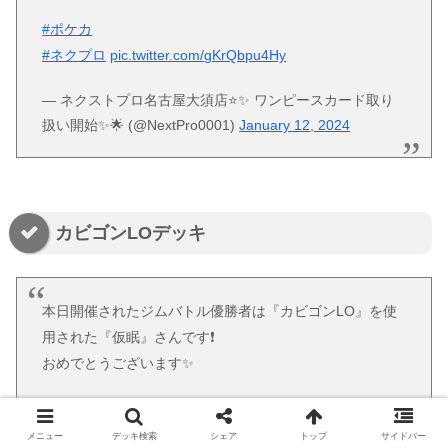
#ポケカ
#ネクプロ
pic.twitter.com/gKrQbpu4Hy
— ネクストプロ名古屋大須店⭐️✨ ワンピースカード取り
扱い開始✨️🌟 (@NextPro0001)
January 12, 2024
カビゴンLOデッキ
本日開催されたジムバトル優勝者は『カビゴンLO』を使
用された『仮眠』さんです❗️
おめでとうございます✨
『ハンドトリマーきついので今日でLO引退します』とコ
メニュー
デッキ検索
シェア
トップ
サイドバー
メントいただきました🥲