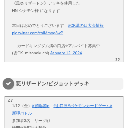
《黒炎リザードン》デッキを使用した
HN.シナモン様 になります！
本日はおめでとうございます！
#CK溝の口大会情報
pic.twitter.com/csIMmog8wP
— カードキングダム溝の口店⭐️アルバイト募集中！
(@CK_mizonokuchi)
January 12, 2024
悪リザードン/ピジョットデッキ
1/12（金）
#冒険者in
#山口県
#ポケモンカードゲーム
#
新弾バトル
参加者3名 リーグ戦