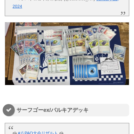
2024
サーフゴーex/パルキアデッキ
🍰
#八PAO大会リザルト
🍰