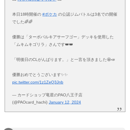
本日18時開催の
#ポケカ
の公認ジムバトルは3名での開催
でした🌈🌈
優勝は「ターボパルキアサーフゴー」デッキを使用した
「ムキムキゴリラ」さんです👑👑
「明後日のCLがんばります。」と一言を頂きました🤩📣
優勝おめでとうございます✨✨
pic.twitter.com/1z1ZeQ3Jnb
— カードショップ竜星のPAO八王子店
(@PAOcard_hachi)
January 12, 2024