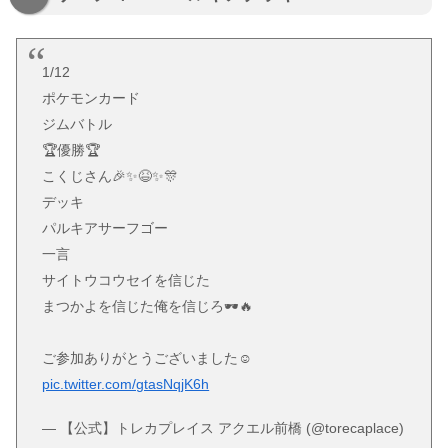
1/12
ポケモンカード
ジムバトル
🏆️優勝🏆️
こくじさん🎉✨😆✨🎊
デッキ
パルキアサーフゴー
一言
サイトウコウセイを信じた
まつかよを信じた俺を信じろ🕶🔥
ご参加ありがとうございました☺️
pic.twitter.com/gtasNqjK6h
— 【公式】トレカプレイス アクエル前橋 (@torecaplace)