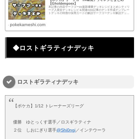
【Gholdengoex】
本記事の内容サーフゴーex最新優勝デッキレシピまとめシティリ
ーグ入賞全デッキレシピ＆関連note記事のデッキ作成テンプレー
トデッキの特徴や採用カードの解説サーフゴーデッキ解説デッキ
タイプ（型）ごとの特徴エネルギー転送PRO型瞬間火力が持ち
味...
pokekameshi.com
◆ロストギラティナデッキ
ロストギラティナデッキ
【ポケカ】1/12 トレーナーズリーグ
優勝 ゆとっくす選手／ロスギラティナ
２位 しおにぎり選手
@Shi0ngi
／インテウーラ