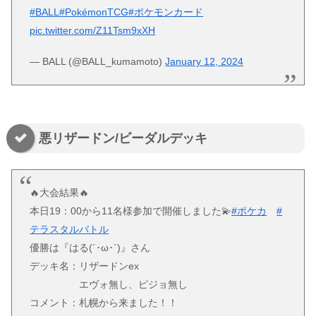
#BALL
#PokémonTCG
#ポケモンカード
pic.twitter.com/Z11Tsm9xXH
— BALL (@BALL_kumamoto)
January 12, 2024
悪リザードン/ビーダルデッキ
🔥大会結果🔥
本日19：00から11名様参加で開催しました💫
#ポケカ
#
テラスタルバトル
優勝は『はる(´･ω･`)』さん
デッキ名：リザードンex
エヴォ無し、ピジョ無し
コメント：札幌から来ました！！