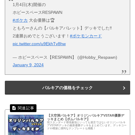
1月4日(木)開催の
ホビースペースRESPAWN
#ポケカ
大会優勝は🏆
ともろーさんの【パルキアバレット】デッキでした‼️
2連勝おめでとうございます！
#ポケモンカード
pic.twitter.com/u9EkhTv8hw
— ホビースペース【RESPAWN】 (@Hobby_Respawn)
January 9, 2024
パルキアの価格をチェック
【大空洞パルキア】オリジンパルキアVSTAR優勝デ
ッキまとめ【ボムパルキア】
現スタンダード環境最強といっても過言ではないオリジンパルキ
アVSTARデッキの最新優勝デッキをまとめています。デッキコー
ドや構築に便利なテンプレートも掲載！