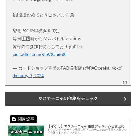
🎖🎖優勝おめでとうございます🎖🎖
🐉竜PAO🤲🏻横浜🏝では
毎日1️⃣7️⃣時からジムバトル🤜️🤛🔥🔥
皆様のご参加お待ちしております✨✨
pic.twitter.com/RbWXJhd6XI
— カードショップ竜星のPAO横浜店 (@PAOtoreka_yoko)
January 9, 2024
マスカーニャの価格をチェック
【ポケカ】マスカーニャex優勝デッキレシピまとめ
トリプレットビートで登場したマスカーニャexの優勝・入賞レシ
ピを随時まとめていきます。