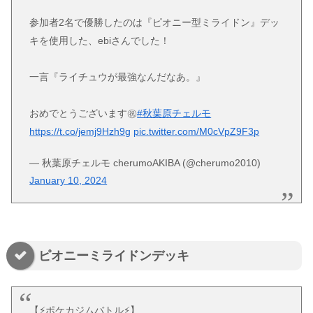
参加者2名で優勝したのは『ピオニー型ミライドン』デッ
キを使用した、ebiさんでした！
一言『ライチュウが最強なんだなあ。』
おめでとうございます㊗️
#秋葉原チェルモ
https://t.co/jemj9Hzh9g
pic.twitter.com/M0cVpZ9F3p
— 秋葉原チェルモ cherumoAKIBA (@cherumo2010)
January 10, 2024
ピオニーミライドンデッキ
【⚡️ポケカジムバトル⚡️】