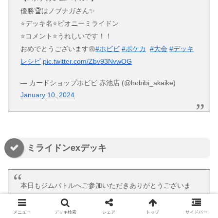
優勝🏆はノブナガさん✨
⭐️デッキ名⭐️ピオニーミライドン
⭐️コメント⭐️うれしいです！！
おめでとうございます㊗️
#ホビビ
#ポケカ
#大会
#デッキ
レシピ
pic.twitter.com/Zbv93NvwOG
— カードショップホビビ 赤池店 (@hobibi_akaike)
January 10, 2024
ミライドンexデッキ
本日もジムバトルへご参加いただきありがとうございま
した！
メニュー
デッキ検索
シェア
トップ
サイドバー