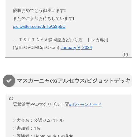
優勝おめでとう御座います❗
またのご参加お待ちしています❗
pic.twitter.com/3nToCi9p5C
— ＴＳＵＴＡＹＡ静岡流通どおり店 トレカ専用
(@BEOVClMCqEOkcrn)
January 9, 2024
マスカーニャex/アルセウス/ピジョットデッキ
🏆横浜竜PAO大会リザルト🏆
#ポケモンカード
✅大会名：公認ジムバトル
✅参加者：4名
✅優勝者：Lightning さん🌱🐈🐎