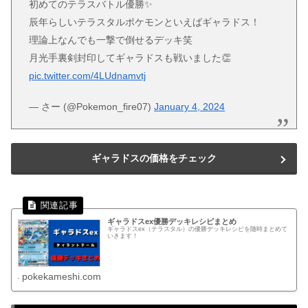
初めてのテラスバトル優勝✨
辰年らしいテラスタルポケモンといえばギャラドス！
理論上なんでも一撃で倒せるデッキ笑
月光手裏剣封印してギャラドスも戦いました👏
pic.twitter.com/4LUdnamvtj
— さー (@Pokemon_fire07)
January 4, 2024
ギャラドスの価格をチェック
ギャラドスex優勝デッキレシピまとめ
ギャラドスex（テラスタル）の優勝デッキレシピを随時まとめて
いきます！
pokekameshi.com