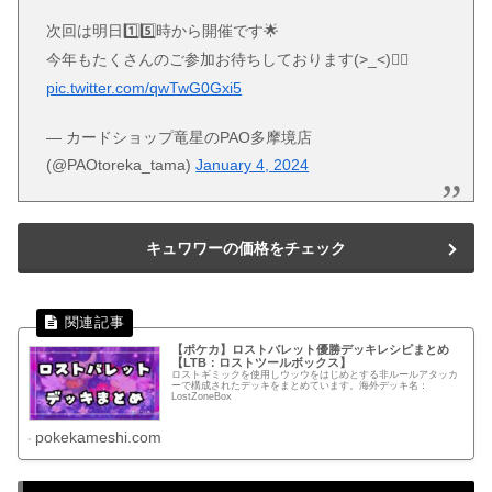
次回は明日1️⃣5️⃣時から開催です🌟
今年もたくさんのご参加お待ちしております(>_<)👍🏻
pic.twitter.com/qwTwG0Gxi5
— カードショップ竜星のPAO多摩境店
(@PAOtoreka_tama)
January 4, 2024
キュワワーの価格をチェック
【ポケカ】ロストバレット優勝デッキレシピまとめ
【LTB：ロストツールボックス】
ロストギミックを使用しウッウをはじめとする非ルールアタッカ
ーで構成されたデッキをまとめています。海外デッキ名：
LostZoneBox
pokekameshi.com