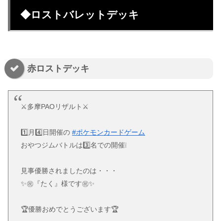
◆ロストバレットデッキ
赤ロストデッキ
⚔多摩PAOリザルト⚔
1️⃣月4️⃣日開催の
#ポケモンカードゲーム
おやつジムバトルは3️⃣名での開催❕
見事優勝されましたのは・・・
✨㊗『たく』様です㊗✨
🏆優勝おめでとうございます🏆