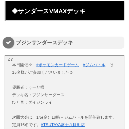
◆サンダースVMAXデッキ
ブジンサンダースデッキ
本日開催🎉
#ポケモンカードゲーム
#ジムバトル
は
15名様がご参加くださいました☺️
優勝者：うーだ様
デッキ名：ブジンサーダース
ひと言：ダイジンライ
次回大会は、1/5(金）19時～ジムバトルを開催致します。
定員16名です。
#TSUTAYA富士八幡町店