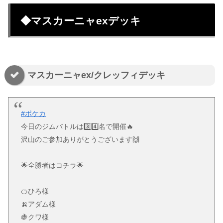
◆マスカーニャexデッキ
マスカーニャex/クレッフィデッキ
#ポケカ
今日のジムバトルは3️⃣4️⃣名で開催🔥
沢山のご参加ありがとうございます🙌
🌟全勝者はコチラ🌟
🍊ひろ様
🍌アダム様
🍇クワ様