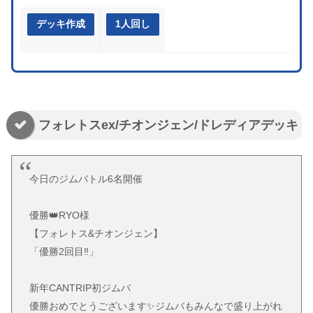
デッキ作成
1人回し
フォレトスex/チオンジェン/ドレディアデッキ
今日のジムバトル6名開催
優勝👑RYO様
【フォレトス&チオンジェン】
「優勝2回目‼️」
新年CANTRIP初ジムバ
優勝おめでとうございます✨ジムバもみんなで盛り上がれ