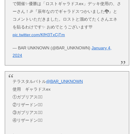
で開催✨️優勝は「ロストギャラドスex」デッキ使用の、さ
ーさん！🎉『辰年なのでギャラドスつかいました🐉』と
コメントいただきました。ロストと溜めてたくさんエネ
を貼るわけです✨️ おめでとうございます🎊
pic.twitter.com/KfH3TxCjTm
— BAR UNKNOWN (@BAR_UNKNOWN)
January 4,
2024
テラスタルバトル
@BAR_UNKNOWN
使用 ギャラドスex
①ガブリアス🙆‍♀️
②リザードン🙆‍♀️
③ガブリアス🙆‍♀️
④リザードン🙆‍♀️