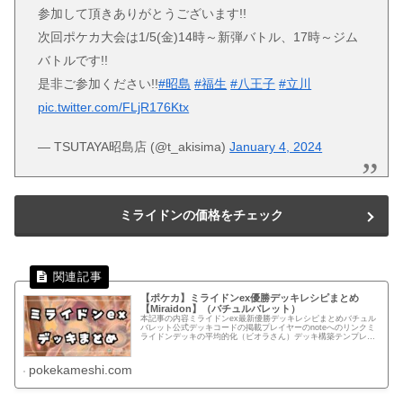
参加して頂きありがとうございます!!
次回ポケカ大会は1/5(金)14時～新弾バトル、17時～ジム
バトルです!!
是非ご参加ください!!
#昭島
#福生
#八王子
#立川
pic.twitter.com/FLjR176Ktx
— TSUTAYA昭島店 (@t_akisima)
January 4, 2024
ミライドンの価格をチェック
【ポケカ】ミライドンex優勝デッキレシピまとめ
【Miraidon】（バチュルバレット）
本記事の内容ミライドンex最新優勝デッキレシピまとめバチュル
バレット公式デッキコードの掲載プレイヤーのnoteへのリンクミ
ライドンデッキの平均的化（ビオラさん）デッキ構築テンプレー
トあらかじめカードをセットしているのでデッキ構築を時短でき
ま...
pokekameshi.com