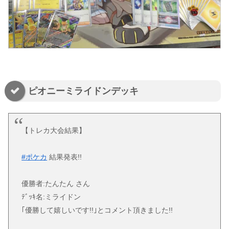
ピオニーミライドンデッキ
【トレカ大会結果】
#ポケカ
結果発表!!
優勝者:たんたん さん
ﾃﾞｯｷ名:ミライドン
｢優勝して嬉しいです!!｣とコメント頂きました!!