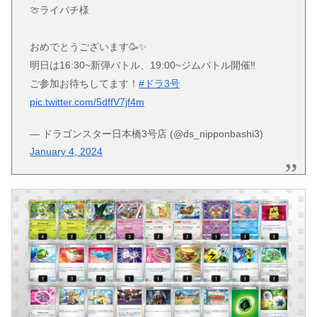
🍈ライパチ様
おめでとうございます🥳✨
明日は16:30~新弾バトル、19:00~ジムバトル開催‼️
ご参加お待ちしてます！
#ドラ3号
pic.twitter.com/5dffV7jf4m
— ドラゴンスター日本橋3号店 (@ds_nipponbashi3)
January 4, 2024