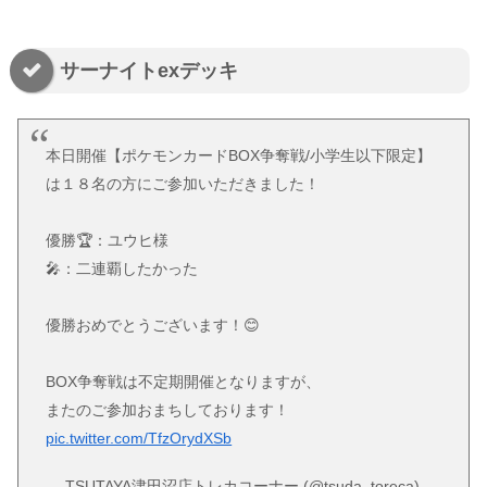
サーナイトexデッキ
本日開催【ポケモンカードBOX争奪戦/小学生以下限定】
は１８名の方にご参加いただきました！
優勝🏆：ユウヒ様
🎤：二連覇したかった
優勝おめでとうございます！😊
BOX争奪戦は不定期開催となりますが、
またのご参加おまちしております！
pic.twitter.com/TfzOrydXSb
— TSUTAYA津田沼店トレカコーナー (@tsuda_toreca)