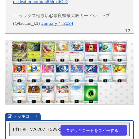
pic.twitter.com/ac8MexdOiD
— ラックス橿原店@奈良県最大級カードショップ
(@laccus_k1)
January 4, 2024
デッキコード
FfFFVF-V2C2Q7-F5Vvk5
デッキコードをコピーする。