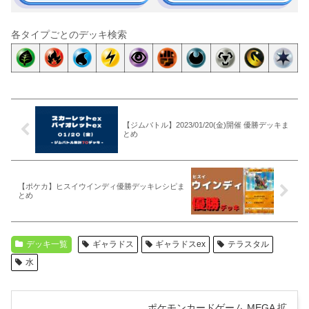
各タイプごとのデッキ検索
【ジムバトル】2023/01/20(金)開催 優勝デッキま
とめ
【ポケカ】ヒスイウインディ優勝デッキレシピま
とめ
デッキ一覧
ギャラドス
ギャラドスex
テラスタル
水
ポケモンカードゲーム MEGA 拡