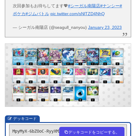
次回参加もお待ちしてます💖
#シーガル南陽店
#ナンシー
#
ポケカ
#ジムバトル
pic.twitter.com/sNlTZD4NhQ
— シーガル南陽店 (@seagull_nanyou)
January 23, 2023
デッキコード
MpyMyX-6bZOoC-RyyXMX
デッキコードをコピーする。