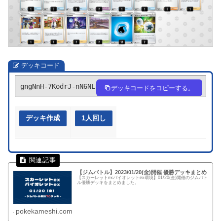
デッキコード
gngNnH-7KodrJ-nN6NLL
デッキコードをコピーする。
デッキ作成
1人回し
【ジムバトル】2023/01/20(金)開催 優勝デッキまとめ
【スカーレットexバイオレットex環境】01/20(金)開催のジムバト
ル優勝デッキをまとめました。
pokekameshi.com