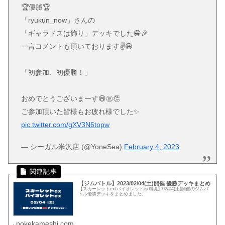
🏆優勝🏆
「ryukun_now」さんの
「ギャラドスは飾り」デッキでした😁🎉
一言コメントも頂いております✌️😆
「初参加、初優勝！」
おめでとうございまーす😄㊗️👏
ご参加頂いた皆様もお疲れ様でした✨
pic.twitter.com/gXV3N6topw
— シーガル米沢店 (@YoneSea)
February 4, 2023
【ジムバトル】2023/02/04(土)開催 優勝デッキまとめ
【スカーレットex/バイオレットex環境】02/04(土)開催のジムバ
トル優勝デッキをまとめました。
pokekameshi.com