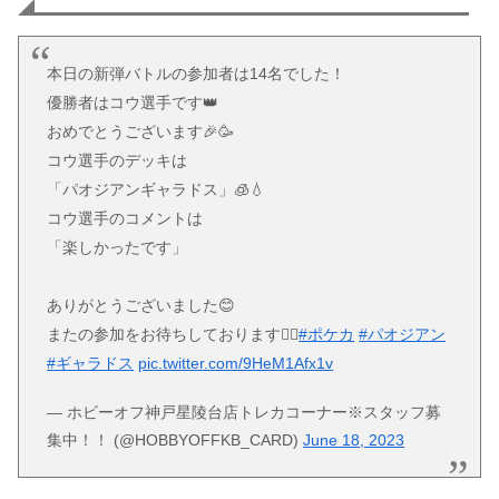
本日の新弾バトルの参加者は14名でした！
優勝者はコウ選手です👑
おめでとうございます🎉🥳
コウ選手のデッキは
「パオジアンギャラドス」🧊💧
コウ選手のコメントは
「楽しかったです」
ありがとうございました😊
またの参加をお待ちしております🙇‍♀️
#ポケカ
#パオジアン
#ギャラドス
pic.twitter.com/9HeM1Afx1v
— ホビーオフ神戸星陵台店トレカコーナー※スタッフ募
集中！！ (@HOBBYOFFKB_CARD)
June 18, 2023