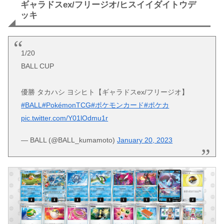
ギャラドスex/フリージオ/ヒスイイダイトウデ
ッキ
1/20
BALL CUP
優勝 タカハシ ヨシヒト【ギャラドスex/フリージオ】
#BALL
#PokémonTCG
#ポケモンカード
#ポケカ
pic.twitter.com/Y01lOdmu1r
— BALL (@BALL_kumamoto)
January 20, 2023