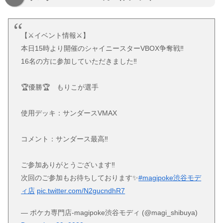
【⚔️イベント情報⚔️】
本日15時より開催のシャイニースターVBOX争奪戦‼
16名の方に参加していただきました‼️
🏆優勝🏆 もりこが選手
使用デッキ：サンダースVMAX
コメント：サンダース最高‼️
ご参加ありがとうございます‼
次回のご参加もお待ちしております✨
#magipoke渋谷モデ
ィ店
pic.twitter.com/N2gucndhR7
— ポケカ専門店-magipoke渋谷モディ (@magi_shibuya)