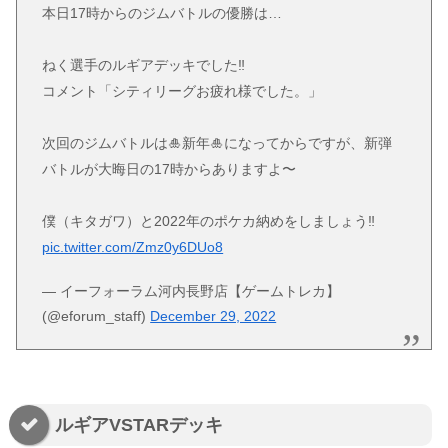
本日17時からのジムバトルの優勝は…
ねく選手のルギアデッキでした‼️
コメント「シティリーグお疲れ様でした。」
次回のジムバトルは🎍新年🎍になってからですが、新弾
バトルが大晦日の17時からありますよ〜
僕（キタガワ）と2022年のポケカ納めをしましょう‼️
pic.twitter.com/Zmz0y6DUo8
— イーフォーラム河内長野店【ゲームトレカ】
(@eforum_staff)
December 29, 2022
ルギアVSTARデッキ