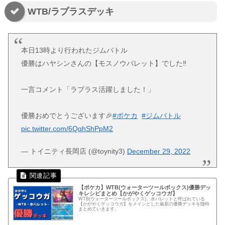
WTB/ラプラスデッキ
本日13時より行われたジムバトル
優勝はハヤシンさんの【モスノウバレット】でした‼️
一言コメント「ラプラス活躍しました！」
優勝おめでとうございます🎉
#ポケカ
#ジムバトル
pic.twitter.com/6QqhShPpM2
— トイニティ長岡店 (@toynity3)
December 29, 2022
【ポケカ】WTB(ウォーターツールボックス)優勝デッ
キレシピまとめ【かがやくゲッコウガ】
WTB(ウォーターツールボックス)、水バレットと呼ばれている
【かがやくゲッコウガ】をメインとした最新の優勝デッキを随時
まとめていきます。