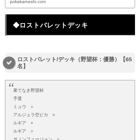
pokekameshi.com
◆ロストバレットデッキ
ロストバレット/デッキ（野望杯：優勝）【65
名】
果てなき野望杯
予選
ミュウ ○
アルジュラ空ピカ ×
ルギア ×
ルギア ○
ガノンフュージョン ○