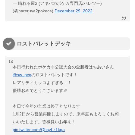
— 晴れる屋2 (アキバのポケカ専門店/ハレツー)
(@hareruya2pokeca)
December 29, 2022
ロストバレットデッキ
本日行われたポケカ非公認大会の全勝者はちあいさん
@sw_pcg
のロストバレットです！
レアリティカッコよすぎる…！
優勝おめでとうございます🎉
本日で今年の営業は終了となります
1月2日から営業再開しますので、来年度もよろしくお願
いいたします。皆様良いお年を！
pic.twitter.com/QbsyLz1kga