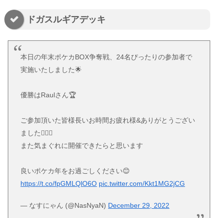
ドガスルギアデッキ
本日の年末ポケカBOX争奪戦、24名ぴったりの参加者で
実施いたしました🌟
優勝はRaulさん🏆
ご参加頂いた皆様長いお時間お疲れ様&ありがとうござい
ました🙇‍♀️✨
また気まぐれに開催できたらと思います
良いポケカ年をお過ごしください😊
https://t.co/fpGMLQlO6O
pic.twitter.com/Kkt1MG2jCG
— なすにゃん (@NasNyaN)
December 29, 2022