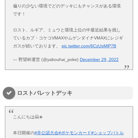
偏りの少ない環境でどのデッキにもチャンスがある環境
です！
ロスト、ルギア、ミュウと環境上位の中最近結果を残し
ているカプ・コケコVMAXやムゲンダイナVMAXにレジギ
ガスが続いております。
pic.twitter.com/6CzUsMlP7B
— 野望杯運営 (@yabouhai_poke)
December 29, 2022
ロストバレットデッキ
こんにちは🤗☀️
本日開催の
#非公認大会
#ポケモンカード
#ショップバトル