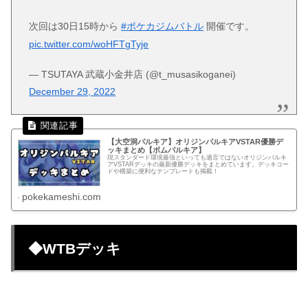
次回は30日15時から
#ポケカジムバトル
開催です。
pic.twitter.com/woHFTgTyje
— TSUTAYA 武蔵小金井店 (@t_musasikoganei)
December 29, 2022
【大空洞パルキア】オリジンパルキアVSTAR優勝デ
ッキまとめ【ボムパルキア】
現スタンダード環境最強といっても過言ではないオリジンパルキ
アVSTARデッキの最新優勝デッキをまとめています。デッキコー
ドや構築に便利なテンプレートも掲載！
pokekameshi.com
◆WTBデッキ