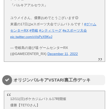
『パルキアアルセウス』
ユウメイさん、優勝おめでとうございます😊
来週の17日はeスポーツ大会でジムバトルです！
#ゲーム
センターRX
#壱岐
#シティリーグ
#eスポーツ大会
pic.twitter.com/vVsPzX9KvJ
— 壱岐島の遊び場 ゲームセンターRX
(@GAMECENTER_RX)
December 11, 2022
オリジンパルキアVSTAR/裏工作デッキ
12/11(日)ポケカジムバトル17時開催
優勝【TETOさん】