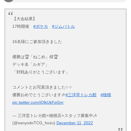
【大会結果】
17時開催
#ポケカ
#ジムバトル
16名様にご参加頂きました
優勝は🏆「ねこめ」様🏆
デッキ名「ルギア」
「対戦ありがとうございます」
コメントとお写真頂きました✨✨
優勝おめでとうございます🎉
#三洋堂トレカ館
#穂積
pic.twitter.com/iQlkUkFpGm
— 三洋堂トレカ館⭐️穂積店⭐️スタッフ募集中🎶
(@sanyodoTCG_hozu)
December 11, 2022