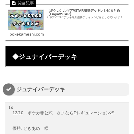
【ポケカ】ルギアVSTAR環境デッキレシピまとめ
【LugiaVSTAR】
ルギアVSTARデッキ最新優勝デッキレシピをまとめています！
pokekameshi.com
◆ジュナイパーデッキ
ジュナイパーデッキ
12/10 ポケカ非公式 さよならDレギュレーション杯
優勝: ときあめ 様