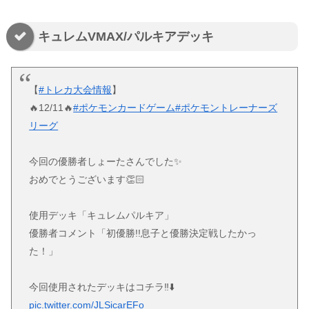
キュレムVMAX/パルキアデッキ
【
#トレカ大会情報
】
🔥12/11🔥
#ポケモンカードゲーム
#ポケモントレーナーズ
リーグ
今回の優勝者しょーたさんでした✨
おめでとうございます👏🏻
使用デッキ「キュレムパルキア」
優勝者コメント「初優勝!!息子と優勝決定戦したかっ
た！」
今回使用されたデッキはコチラ‼️⬇️
pic.twitter.com/JLSicarEFo