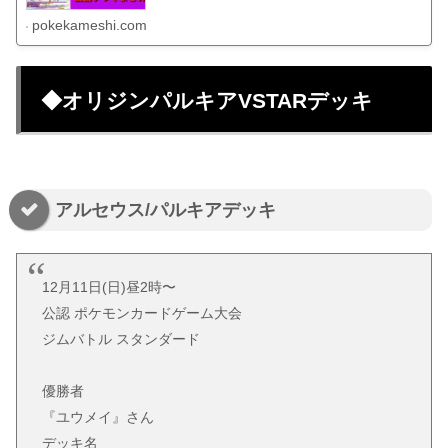
pokekameshi.com
◆オリジンパルキアVSTARデッキ
アルセウス/パルキアデッキ
12月11日(日)昼2時〜
公認 ポケモンカードゲーム大会
ジムバトル スタンダード
優勝者
『ユウメイ』さん
デッキ名