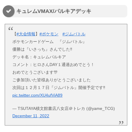
キュレムVMAX/パルキアデッキ
【
#大会情報
】
#ポケモン
#ジムバトル
ポケモンカードゲーム 『ジムバトル』
優勝は『いさっち』さんでした‼
デッキ名：キュレムパルキア
コメント：ヒロさんDAY１通過おめでとう！
おめでとうございます🎊
ご参加頂いた皆様ありがとうございました
次回は１２月１７日『ジムバトル』開催予定です‼
pic.twitter.com/XU4ufViA89
— TSUTAYA積文館書店八女店＠トレカ (@yame_TCG)
December 11, 2022