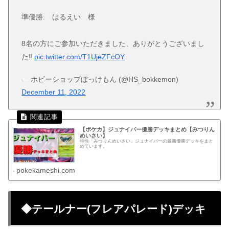
準優勝: はるえい 様
8名の方にご参加いただきました、ありがとうございまし
た‼️
pic.twitter.com/T1UjeZFcOY
— ホビーショップぼっけもん (@HS_bokkemon)
December 11, 2022
【ポケカ】ジュナイパー優勝デッキまとめ【みつりん
めいさい】
特性「みつりんめいさい」ジュナイパーの最新優勝デッキをまと
めています。
pokekameshi.com
◆テールナー(フレアパレード)デッキ