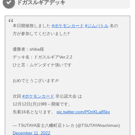
ドガスルギアデッキ
本日開催致しました
#ポケモンカード
#ジムバトル
名の
方が参加してくださいました‼️
優勝者：shiba様
デッキ名：ドガスルギアVer.2.2
ひと言：ムゲンダイナ強いです
おめでとうございます🎉
次回
#ポケモンカード
非公認大会 は
12月12日(月)19時～開催です。
先着16名となります。
pic.twitter.com/POnKLa85kx
— TSUTAYA富士八幡町店トレカ (@TSUTAYAhachiman)
December 11, 2022