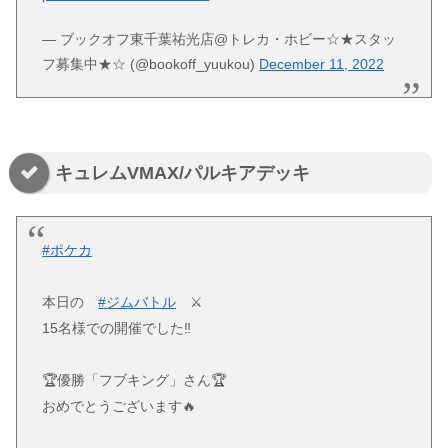
— ブックオフ東千葉祐光店@トレカ・ホビー☆★スタッ
フ募集中★☆ (@bookoff_yuukou)
December 11, 2022
キュレムVMAX/パルキアデッキ
#ポケカ
本日の
#ジムバトル
⚔
15名様での開催でした‼️
🏆優勝「フブキング」さん🏆
おめでとうございます🔥