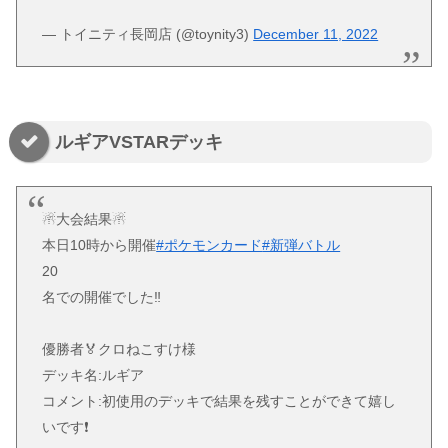
— トイニティ長岡店 (@toynity3)
December 11, 2022
ルギアVSTARデッキ
☃大会結果☃
本日10時から開催
#ポケモンカード
#新弾バトル
20
名での開催でした‼️
優勝者🏅クロねこすけ様
デッキ名:ルギア
コメント:初使用のデッキで結果を残すことができて嬉し
いです❗