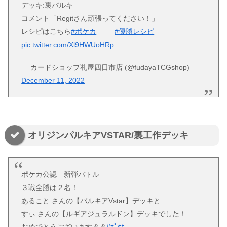
デッキ:裏パルキ
コメント「Regitさん頑張ってください！」
レシピはこちら
#ポケカ
#優勝レシピ
pic.twitter.com/Xl9HWUoHRp
— カードショップ札屋四日市店 (@fudayaTCGshop)
December 11, 2022
オリジンパルキアVSTAR/裏工作デッキ
ポケカ公認 新弾バトル
３戦全勝は２名！
あること さんの【パルキアVstar】デッキと
すぃ さんの【ルギアジュラルドン】デッキでした！
おめでとうございます🎉🎉
#ﾎﾟｹｶ