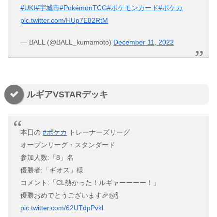
#UKI
#宇城市
#PokémonTCG
#ポケモンカード
#ポケカ
pic.twitter.com/HUp7E82RtM
— BALL (@BALL_kumamoto)
December 11, 2022
ルギアVSTARデッキ
本日の
#ポケカ
トレーナーズリーグ
オープンリーグ・スタンダード
参加人数:「8」名
優勝者:「ギオス」様
コメント:「CL熱かった！ルギャーーーー！」
優勝おめでとうございます🎉㊗️🍾
pic.twitter.com/62UTdpPvkl