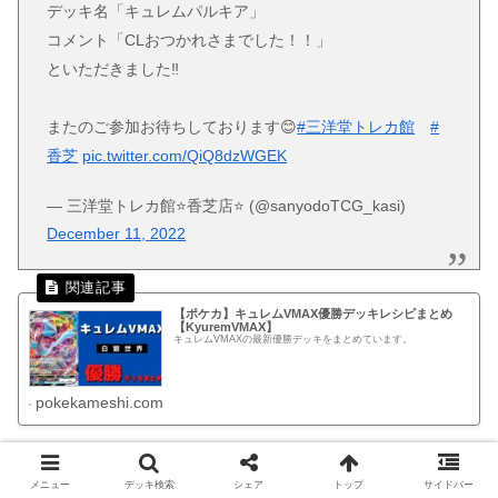
デッキ名「キュレムパルキア」
コメント「CLおつかれさまでした！！」
といただきました‼️
またのご参加お待ちしております😊
#三洋堂トレカ館
#
香芝
pic.twitter.com/QiQ8dzWGEK
— 三洋堂トレカ館⭐️香芝店⭐️ (@sanyodoTCG_kasi)
December 11, 2022
【ポケカ】キュレムVMAX優勝デッキレシピまとめ
【KyuremVMAX】
キュレムVMAXの最新優勝デッキをまとめています。
pokekameshi.com
◆オムスターVデッキ
メニュー
デッキ検索
シェア
トップ
サイドバー