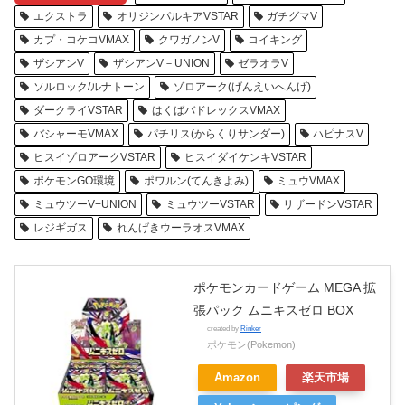
エクストラ
オリジンパルキアVSTAR
ガチグマV
カプ・コケコVMAX
クワガノンV
コイキング
ザシアンV
ザシアンV－UNION
ゼラオラV
ソルロック/ルナトーン
ゾロアーク(げんえいへんげ)
ダークライVSTAR
はくばバドレックスVMAX
バシャーモVMAX
パチリス(からくりサンダー)
ハピナスV
ヒスイゾロアークVSTAR
ヒスイダイケンキVSTAR
ポケモンGO環境
ポワルン(てんきよみ)
ミュウVMAX
ミュウツーV−UNION
ミュウツーVSTAR
リザードンVSTAR
レジギガス
れんげきウーラオスVMAX
ポケモンカードゲーム MEGA 拡
張パック ムニキスゼロ BOX
created by
Rinker
ポケモン(Pokemon)
Amazon
楽天市場