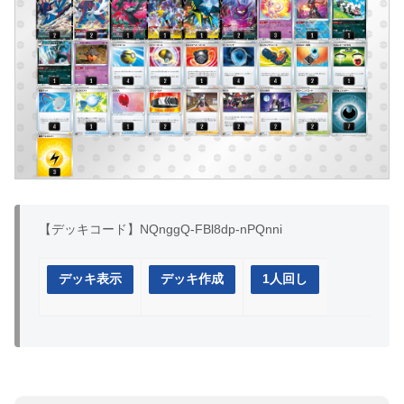
【デッキコード】NQnggQ-FBl8dp-nPQnni
デッキ表示
デッキ作成
1人回し