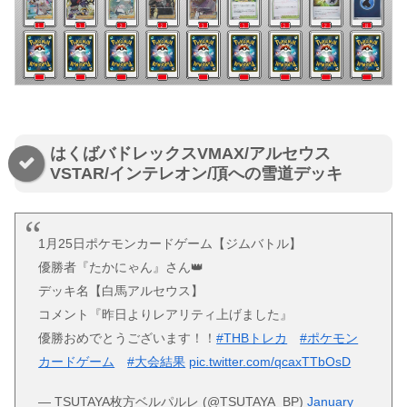
はくばバドレックスVMAX/アルセウス
VSTAR/インテレオン/頂への雪道デッキ
1月25日ポケモンカードゲーム【ジムバトル】
優勝者『たかにゃん』さん👑
デッキ名【白馬アルセウス】
コメント『昨日よりレアリティ上げました』
優勝おめでとうございます！！
#THBトレカ
#ポケモン
カードゲーム
#大会結果
pic.twitter.com/qcaxTTbOsD
— TSUTAYA枚方ベルパルレ (@TSUTAYA_BP)
January