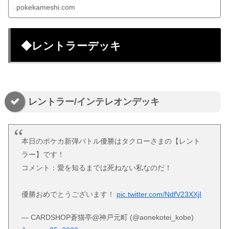
pokekameshi.com
◆レントラーデッキ
レントラー/インテレオンデッキ
本日のポケカ新弾バトル優勝はタクローさまの【レント
ラー】です！
コメント：愛を知るまでは死ねない私なのだ！
優勝おめでとうございます！
pic.twitter.com/NdfV23XXjI
— CARDSHOP蒼猫亭@神戸元町 (@aonekotei_kobe)