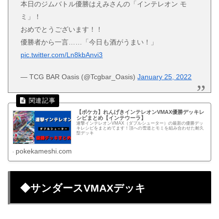
本日のジムバトル優勝はえみさんの「インテレオン モ
ミ」！
おめでとうございます！！
優勝者から一言……「今日も酒がうまい！」
pic.twitter.com/Ln8kbAnvi3
— TCG BAR Oasis (@Tcgbar_Oasis)
January 25, 2022
【ポケカ】れんげきインテレオンVMAX優勝デッキレ
シピまとめ【インテウーラ】
連撃インテレオンVMAX（ダブルシューター）の最新の優勝デッ
キレシピをまとめてます！頂への雪道とモミを組み合わせた耐久
型デッキ
pokekameshi.com
◆サンダースVMAXデッキ