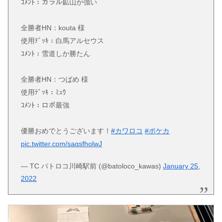
ｺﾒﾝﾄ：ガラル鉱山が強い
全勝者HN：kouta 様
使用ﾃﾞｯｷ：白馬アルセウス
ｺﾒﾝﾄ：雪道しか勝たん
全勝者HN：つばめ 様
使用ﾃﾞｯｷ：ﾐｭｳ
ｺﾒﾝﾄ：ロボ最強
優勝おめでとうございます！
#カワロコ
#ポケカ
pic.twitter.com/saqsfholwJ
— TC バトロコ川崎駅前 (@batoloco_kawas)
January 25,
2022