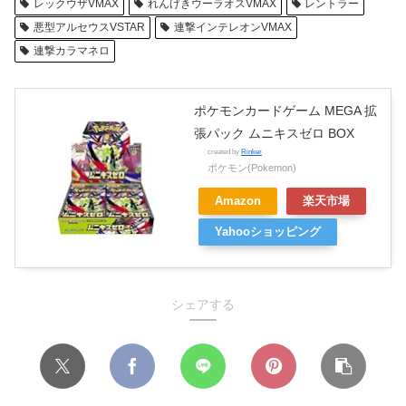
レックウザVMAX
れんげきウーラオスVMAX
レントラー
悪型アルセウスVSTAR
連撃インテレオンVMAX
連撃カラマネロ
ポケモンカードゲーム MEGA 拡
張パック ムニキスゼロ BOX
created by
Rinker
ポケモン(Pokemon)
Amazon
楽天市場
Yahooショッピング
シェアする