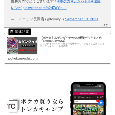
優勝おめでとうございます！
#ポケカ
#ジムバトル
#優勝
レシピ
pic.twitter.com/o2dZaYtcLL
— トイニティ長岡店 (@toynity3)
September 13, 2021
【ポケカ】ムゲンダイナVMAX優勝デッキまとめ
【EternatusVMAX】
ムゲンダイナVMAXの最新の優勝デッキレシピをまとめていま
す。デッキコードも掲載有
pokekameshi.com