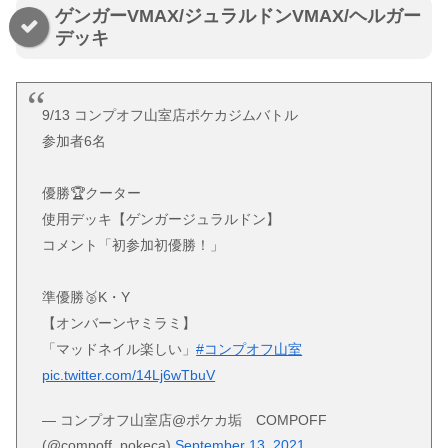
ゲンガーVMAX/ジュラルドンVMAX/ヘルガー
デッキ
9/13 コンプオフ山室店ポケカジムバトル
参加者6名
優勝🏆クーター
使用デッキ【ゲンガージュラルドン】
コメント「初参加初優勝！」
準優勝🥈K・Y
【オンバーンヤミラミ】
「マッドネイル楽しい」
#コンプオフ山室
pic.twitter.com/14Lj6wTbuV
— コンプオフ山室店@ポケカ垢 COMPOFF
(@compoff_pokeca)
September 13, 2021