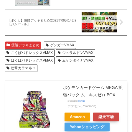
【ポケカ】優勝デッキまとめ(2021年09月14日)
【ジムバトル】
優勝デッキまとめ
ゲンガーVMAX
こくばバドレックスVMAX
ジュラルドンVMAX
はくばバドレックスVMAX
ムゲンダイナVMAX
連撃カラマネロ
ポケモンカードゲーム MEGA 拡
張パック ムニキスゼロ BOX
created by
Rinker
ポケモン(Pokemon)
Amazon
楽天市場
Yahooショッピング