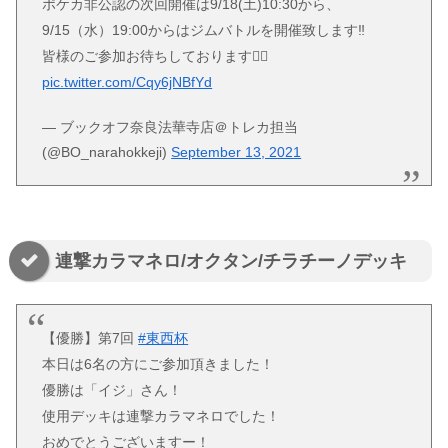
ポケカ非公認の次回開催は9/18(土)10:30から、
9/15（水）19:00からはジムバトルを開催致します‼️
皆様のご参加お待ちしております🙇‍♂️
pic.twitter.com/Cqy6jNBfYd
— ブックオフ奈良法華寺店＠トレカ担当
(@BO_narahokkeji)
September 13, 2021
連撃カラマネロ/オクタン/チラチーノデッキ
【優勝】第7回
#東西杯
本日は6名の方にご参加頂きました！
優勝は「イジ」さん！
使用デッキは連撃カラマネロでした！
おめでとうございますー！