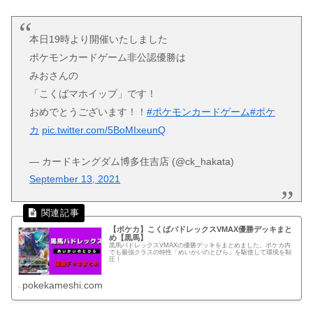
本日19時より開催いたしました
ポケモンカードゲーム非公認優勝は
みおさんの
「こくばマホイップ」です！
おめでとうございます！！
#ポケモンカードゲーム
#ポケ
カ
pic.twitter.com/5BoMIxeunQ
— カードキングダム博多住吉店 (@ck_hakata)
September 13, 2021
【ポケカ】こくばバドレックスVMAX優勝デッキまと
め【黒馬】
黒馬バドレックスVMAXの優勝デッキをまとめました。ポケカ内
でも最強クラスの特性「めいかいのとびら」を駆使して環境を制
圧！
pokekameshi.com