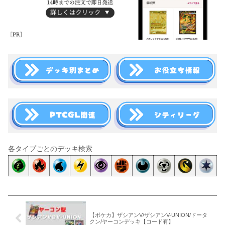
各タイプごとのデッキ検索
【ポケカ】ザシアンV/ザシアンV-UNION/ドータ
クン/ヤーコンデッキ【コード有】