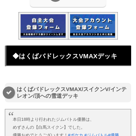
◆はくばバドレックスVMAXデッキ
はくばバドレックスVMAX/スイクンV/インテ
レオン/頂への雪道デッキ
本日18時より行われたジムバトル優勝は、
めずさんの【白馬スイクン】でした。
優勝おめでとうございます！
#ポケカ
#ジムバトル
#優勝