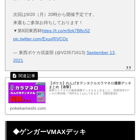
次回は9/20（月）20時から開催予定です。
来週もご参加お待ちしております！
▼第8回東西杯
https://t.co/m9zk7B8oS2
pic.twitter.com/ExuxRIVCOc
— 東西ポケカ倶楽部 (@V23571613)
September 13,
2021
【ポケカ】れんげきテンタクルカラマネロ優勝デッキ
まとめ【連撃】
連撃カラマネロの最新優勝デッキをまとめました。現環境非Vデ
ッキの筆頭格！VMAXも１ぱんできます！【随時更新】
pokekameshi.com
◆ゲンガーVMAXデッキ