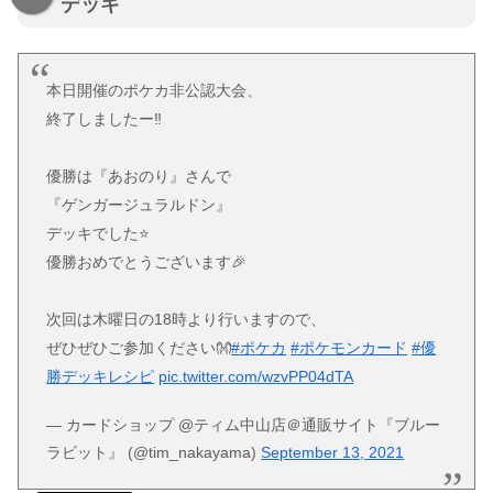
デッキ
本日開催のポケカ非公認大会、
終了しましたー‼
優勝は『あおのり』さんで
『ゲンガージュラルドン』
デッキでした⭐
優勝おめでとうございます🎉
次回は木曜日の18時より行いますので、
ぜひぜひご参加ください👐
#ポケカ
#ポケモンカード
#優
勝デッキレシピ
pic.twitter.com/wzvPP04dTA
— カードショップ @ティム中山店＠通販サイト『ブルー
ラビット』 (@tim_nakayama)
September 13, 2021