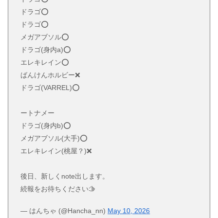
ドラゴ⭕️
ドラゴ⭕️
メガアブソル⭕️
ドラゴ(身内a)⭕️
エレキレイン⭕️
ばんけんホルビー❌
ドラゴ(VARREL)⭕️
ートナメー
ドラゴ(身内b)⭕️
メガアブソル(大手)⭕️
エレキレイン(桃屋？)❌
後日、新しくnote出します。
続報をお待ちください🫱
— はんちゃ (@Hancha_nn)
May 10, 2026