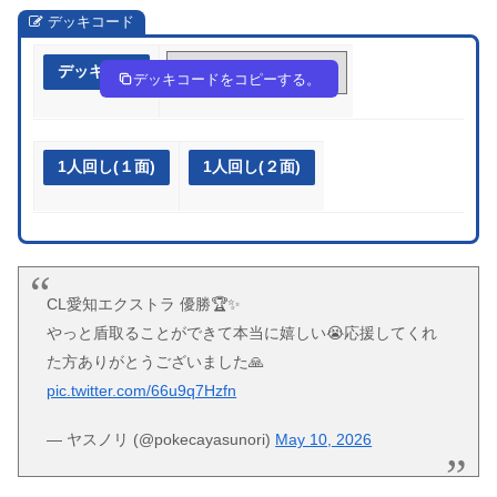
デッキコード
デッキ作成
QnLLQ9-qvPVqa-g9gi6Q
デッキコードをコピーする。
1人回し(１面)
1人回し(２面)
CL愛知エクストラ 優勝🏆✨
やっと盾取ることができて本当に嬉しい😭応援してくれ
た方ありがとうございました🙏
pic.twitter.com/66u9q7Hzfn
— ヤスノリ (@pokecayasunori)
May 10, 2026