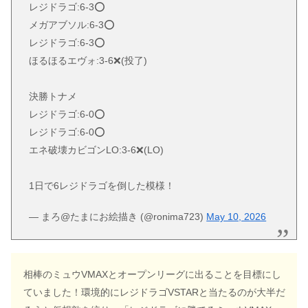
レジドラゴ:6-3⭕️
メガアブソル:6-3⭕️
レジドラゴ:6-3⭕️
ほるほるエヴォ:3-6❌(投了)
決勝トナメ
レジドラゴ:6-0⭕️
レジドラゴ:6-0⭕️
エネ破壊カビゴンLO:3-6❌(LO)
1日で6レジドラゴを倒した模様！
— まろ@たまにお絵描き (@ronima723)
May 10, 2026
相棒のミュウVMAXとオープンリーグに出ることを目標にし
ていました！環境的にレジドラゴVSTARと当たるのが大半だ