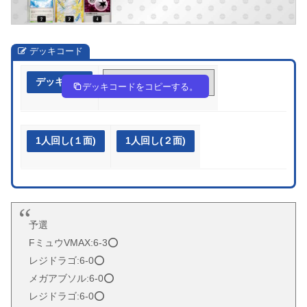
デッキコード
デッキ作成
fFVFwv-Wlj8nQ-bvfdkk
デッキコードをコピーする。
1人回し(１面)
1人回し(２面)
予選
FミュウVMAX:6-3⭕️
レジドラゴ:6-0⭕️
メガアブソル:6-0⭕️
レジドラゴ:6-0⭕️