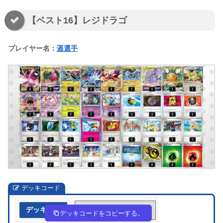
【ベスト16】レジドラゴ
プレイヤー名：
遥選手
デッキコード
デッキ作成
Y4KKGc-fGnNbM-8xc8Dx
デッキコードをコピーする。