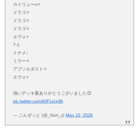
カイリューv⚪︎
ドラゴ⚪︎
ドラゴ⚪︎
ドラゴ⚪︎
エヴォ×
7-1
トナメ↓
ミラー⚪︎
アブソルダスト⚪︎
エヴォ×
強いデッキ案ありがとうございました😊
pic.twitter.com/k0FLtcjnBr
— ごんぜっと (@_Gon_z)
May 10, 2026