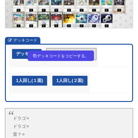
デッキコード
デッキ作成
xcYcJ8-qkR87j-cc4GGc
デッキコードをコピーする。
1人回し(１面)
1人回し(２面)
ドラゴ⚪︎
ドラゴ⚪︎
雷？⚪︎