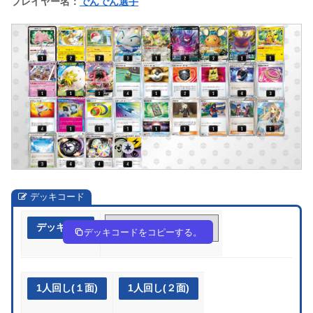
プレイヤー名：
でんでん選手
デッキコード
デッキ作成
LNnnHg-baOFyZ-Qgg69n
デッキコードをコピーする。
1人回し(１面)
1人回し(２面)