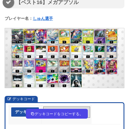
【ベスト16】メガアブソル
プレイヤー名：
しゅん選手
デッキコード
デッキ作成
8cY8cc-3eQBxJ-c8Kx8G
デッキコードをコピーする。