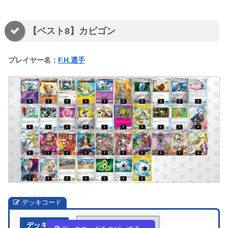
【ベスト8】カビゴン
プレイヤー名：
F.H.選手
デッキコード
デッキ作成
nQnggi-vYIYm3-69nQNn