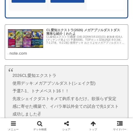
CL愛知エクストラ(2026) メガアブソルダストダス
簡単な紹介｜わたよ
CL愛知(エクストラ)概要 日程:2026年5月10日(日) 参加者:824人
(マッチング表より) 予選8回戦、TOPカット32名(内訳 8-0:3名、
7-1:27名、6-2:2名) 使用デッキ おとりよせメガアブソルダストダ
ス xGY4x...
note.com
2026CL愛知エクストラ
使用デッキ:メガアブソルダスト(シェイク型)
予選7-1、トナメベスト16！！
先攻シェイクダストキメて鉤爪するだけ。欲張らず安定
感に寄せた構築で、イバラ単以外全ての試合で先1ダスト
成功しました✌️
千葉時代の友人知人、久しぶりに会えた人がいっぱい居
メニュー
デッキ検索
シェア
トップ
サイドバー