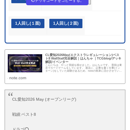
デッキコードをコピーする。
1人回し(１面)
1人回し(２面)
CL愛知2026May(エクストラレギュレーション)ベス
ト8 WallStall完全解説｜はんちゃ ｜TCGblog/デッキ
解説/イベンター
こんにちは、やっと実績を残せました。はんちゃです。 普段は東
京でカードゲームをしています。 過去に、記事を書く仕事(イン
ターン)をしていた経験があるため、noteの執筆に活かさせていた
だいております。 今回は【CL愛知May(オープンリーグ...
note.com
CL愛知2026 May (オープンリーグ)
戦績:ベスト8
ドラゴ⭕️