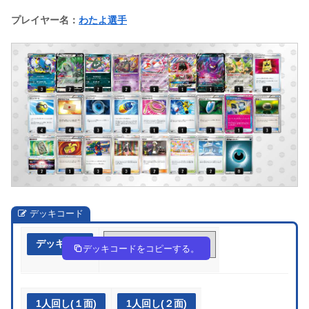
プレイヤー名：
わたよ選手
デッキコード
デッキ作成
wFwfvk-FTIBlZ-Fb5vkk
デッキコードをコピーする。
1人回し(１面)
1人回し(２面)