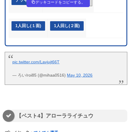
デッキ作成
g9NQng-zfnpte-NngnLg
デッキコードをコピーする。
1人回し(１面)
1人回し(２面)
pic.twitter.com/Lavjujt66T
— ろい/roi85 (@mihaa0516)
May 10, 2026
【ベスト4】アローラライチュウ