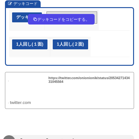
デッキコード
デッキ作成
dbbFfF-UqzI3W-kkkbvf
デッキコードをコピーする。
1人回し(１面)
1人回し(２面)
https://twitter.com/onionionik/status/20534271434
31045564
twitter.com