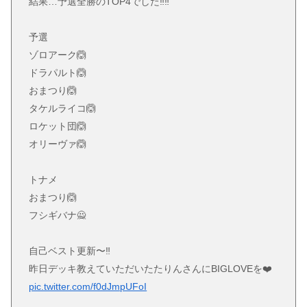
結果…予選全勝のTOP4でした‼️‼️
予選
ゾロアーク🙆
ドラパルト🙆
おまつり🙆
タケルライコ🙆
ロケット団🙆
オリーヴァ🙆
トナメ
おまつり🙆
フシギバナ🙅
自己ベスト更新〜‼️
昨日デッキ教えていただいたたりんさんにBIGLOVEを❤️
pic.twitter.com/f0dJmpUFoI