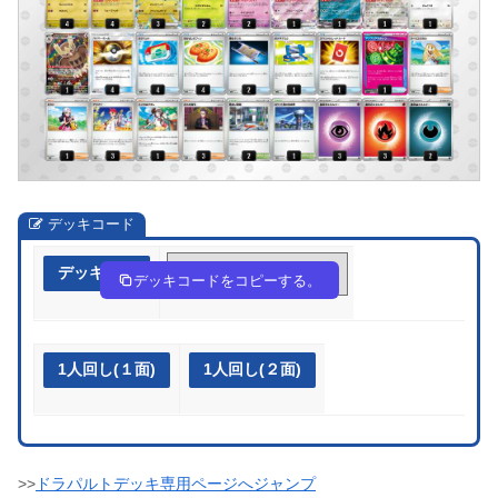
デッキコード
デッキ作成
cc884Y-2qhZdz-DDc8Gc
デッキコードをコピーする。
1人回し(１面)
1人回し(２面)
>>
ドラパルトデッキ専用ページへジャンプ