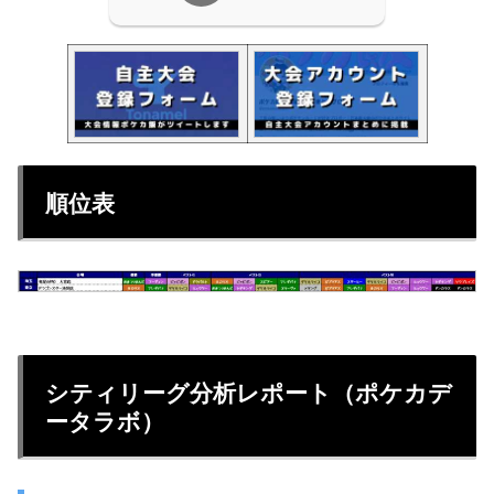
順位表
シティリーグ分析レポート（ポケカデ
ータラボ）