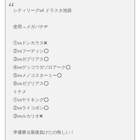
シティリーグs4 ドラスタ池袋
使用→メガバナ🌱
①vsドンカラス❌
②vsフーディン⭕️
③vsガブリアス⭕️
④vsゲッコウガゾロアーク⭕️
⑤vsメノコスターミー⭕️
⑥vsガブリアス⭕️
トナメ
①vsヤドキング⭕️
②vsライコポン⭕️
③vsルカリオ❌
準優勝🥈最後負けたの悔しい！