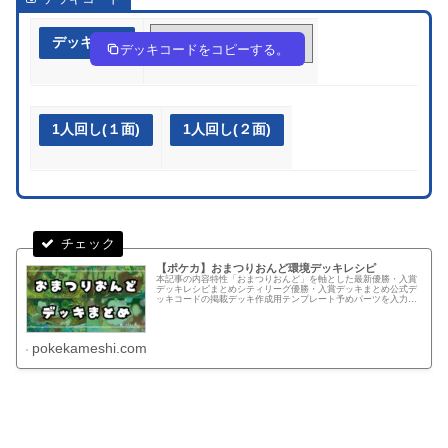
デッキ作成
8Gcc84-XBzLO3-YDK48G
デッキコードをコピーする。
1人回し(１面)
1人回し(２面)
【ポケカ】おまつりおんど環境デッキレシピ
本記事の内容特性「おまつりおんど」を軸とした最新優勝・入賞
デッキレシピまとめシティリーグ優勝・入賞デッキまとめ公式デ
ッキコードの掲載デッキ作成用テンプレート予めパーツを入力し
ているのでカード検索する手間を減らせます！テンプレートから
デッキを...
pokekameshi.com