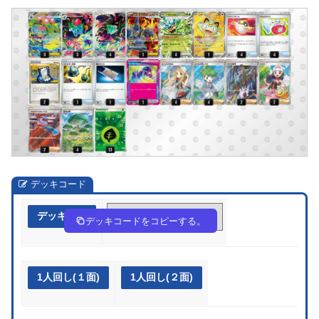
デッキコード
デッキ作成
nnng6H-JUT76d-gQQN9n
デッキコードをコピーする。
1人回し(１面)
1人回し(２面)