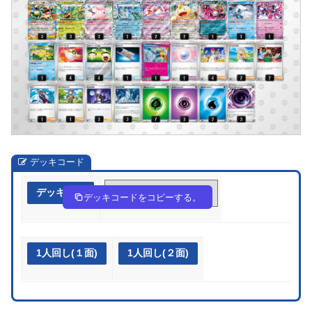
デッキコード
デッキ作成
V5Ff5F-LC9LtB-fFFbbk
デッキコードをコピーする。
1人回し(１面)
1人回し(２面)