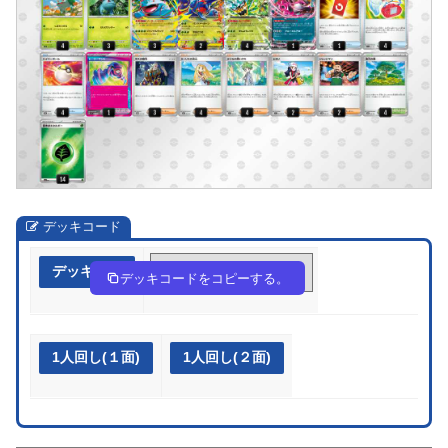
デッキコード
デッキ作成
2yMypM-21GK89-SXpRSy
デッキコードをコピーする。
1人回し(１面)
1人回し(２面)