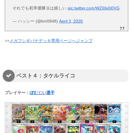
それでも初準優勝🥈は嬉しい
pic.twitter.com/WZ6fe0i0VG
— ハッシー (@km0848)
April 3, 2026
>>
メガフシギバナデッキ専用ページへジャンプ
ベスト４：タケルライコ
プレイヤー：
ぽむじい選手