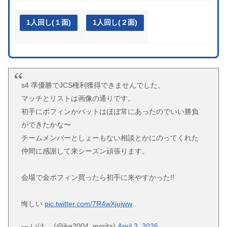
1人回し(１面)
1人回し(２面)
s4 準優勝でJCS権利獲得できませんでした。
マッチとリストは画像の通りです。
初手にポフィンかパットはほぼ常にあったのでいい勝負
ができたかな〜
チームメンバーとしょーもない相談とかにのってくれた
仲間に感謝して来シーズン頑張ります。
会場で金ポフィン買ったら初手に来やすかった!!
悔しい
pic.twitter.com/7R4wXjujww
— いけ。 (@ike2004_morita)
April 3, 2026