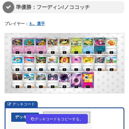
準優勝：フーディン/ノココッチ
プレイヤー：
も。選手
デッキコード
デッキ作成
kbb5FF-bKd0Vj-fFkF5F
デッキコードをコピーする。