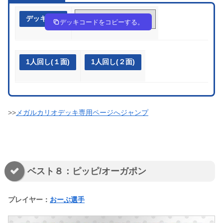
デッキ作成
cxKa84-DrEwhW-cG88c8
デッキコードをコピーする。
1人回し(１面)
1人回し(２面)
>>
メガルカリオデッキ専用ページへジャンプ
ベスト８：ピッピ/オーガポン
プレイヤー：
おーぶ選手