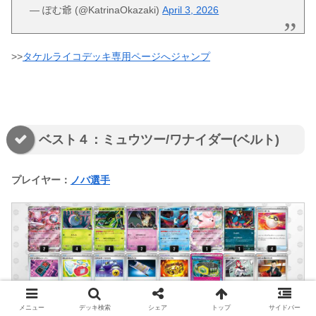
— ぽむ爺 (@KatrinaOkazaki)
April 3, 2026
>>
タケルライコデッキ専用ページへジャンプ
ベスト４：ミュウツー/ワナイダー(ベルト)
プレイヤー：
ノバ選手
メニュー
デッキ検索
シェア
トップ
サイドバー