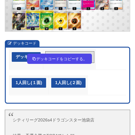
デッキコード
デッキ作成
pMpySp-7PfxgN-RRyyy2
デッキコードをコピーする。
1人回し(１面)
1人回し(２面)
シティリーグ2026s4ドラゴンスター池袋店