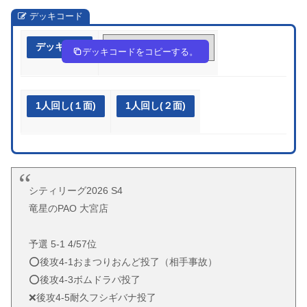
デッキコード
デッキ作成
VbkF5F-fMUSLI-F1kbvw
デッキコードをコピーする。
1人回し(１面)
1人回し(２面)
シティリーグ2026 S4
竜星のPAO 大宮店
予選 5-1 4/57位
⭕️後攻4-1おまつりおんど投了（相手事故）
⭕️後攻4-3ボムドラパ投了
❌後攻4-5耐久フシギバナ投了