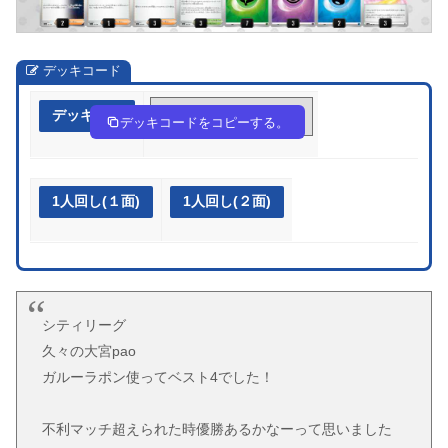
デッキコード
デッキ作成
L9nggn-9kXqkM-Hng6ng
デッキコードをコピーする。
1人回し(１面)
1人回し(２面)
シティリーグ
久々の大宮pao
ガルーラポン使ってベスト4でした！
不利マッチ超えられた時優勝あるかなーって思いました