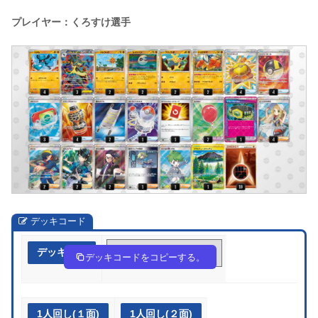
プレイヤー：くろすけ選手
デッキコード
デッキ作成
c88cGD-XXWFGD-cxD4c8
デッキコードをコピーする。
1人回し(１面)
1人回し(２面)