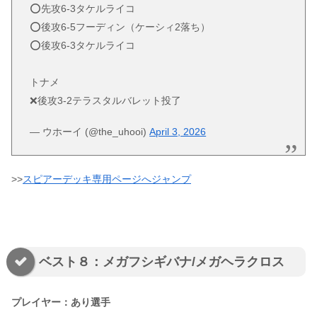
⭕️先攻6-3タケルライコ
⭕️後攻6-5フーディン（ケーシィ2落ち）
⭕️後攻6-3タケルライコ
トナメ
❌後攻3-2テラスタルバレット投了
— ウホーイ (@the_uhooi)
April 3, 2026
>>
スピアーデッキ専用ページへジャンプ
ベスト８：メガフシギバナ/メガヘラクロス
プレイヤー：あり選手