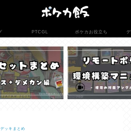
グ
PTCGL
ポケカお役立ち
デ
境デッキまとめ