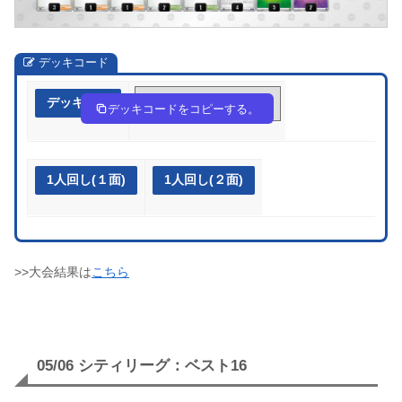
デッキコード
デッキ作成
nLgNHQ-rKeTwb-Q9gNPg
デッキコードをコピーする。
1人回し(１面)
1人回し(２面)
>>大会結果は
こちら
05/06 シティリーグ：ベスト16