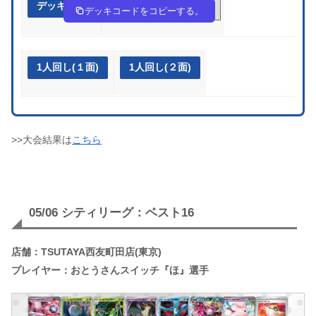
デッキ作成
UMyRS2-yKcvFl-pyXySp
デッキコードをコピーする。
1人回し(１面)
1人回し(２面)
>>大会結果は
こちら
05/06 シティリーグ：ベスト16
店舗：TSUTAYA西友町田店(東京)
プレイヤー：おとうさんスイッチ『ほ』選手