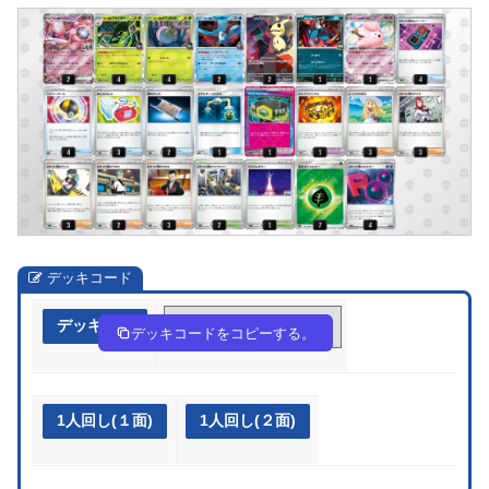
デッキコード
デッキ作成
QH9Lng-LeS16j-gPQ9gg
デッキコードをコピーする。
1人回し(１面)
1人回し(２面)