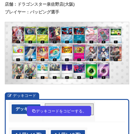
店舗：ドラゴンスター泉佐野店(大阪)
プレイヤー：パッピング選手
デッキコード
デッキ作成
yy3ppE-l3yxyD-pR2SMS
デッキコードをコピーする。