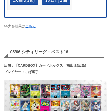
1人回し(１面)
1人回し(２面)
>>大会結果は
こちら
05/06 シティリーグ：ベスト16
店舗：【CARDBOX】カードボックス 福山店(広島)
プレイヤー：こば選手