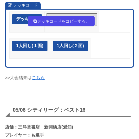
デッキコード
デッキ作成
F1vF5F-F07pdd-fvkbVV
デッキコードをコピーする。
1人回し(１面)
1人回し(２面)
>>大会結果は
こちら
05/06 シティリーグ：ベスト16
店舗：三洋堂書店 新開橋店(愛知)
プレイヤー：も選手