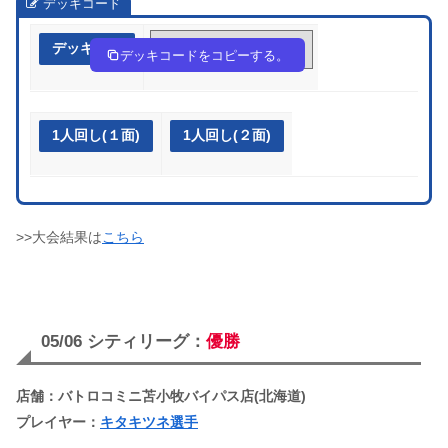
デッキコード
デッキ作成
fv15kF-kf4UOC-vbbkFb
デッキコードをコピーする。
1人回し(１面)
1人回し(２面)
>>大会結果は
こちら
05/06 シティリーグ：
優勝
店舗：バトロコミニ苫小牧バイパス店(北海道)
プレイヤー：
キタキツネ選手