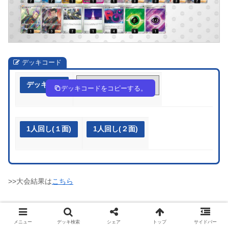
デッキコード
デッキ作成
ggnQQn-dyw4RB-Ngi9Hg
デッキコードをコピーする。
1人回し(１面)
1人回し(２面)
>>大会結果は
こちら
メニュー
デッキ検索
シェア
トップ
サイドバー