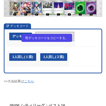
デッキコード
デッキ作成
URppyS-wBmpQd-RSRpM2
デッキコードをコピーする。
1人回し(１面)
1人回し(２面)
>>大会結果は
こちら
05/06 シティリーグ：ベスト16