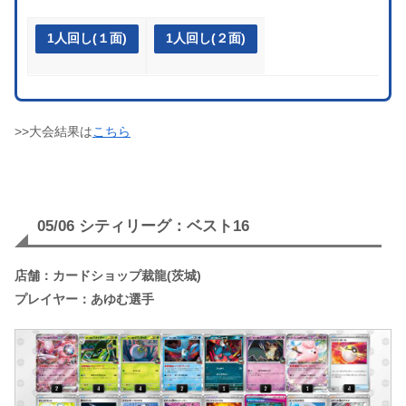
1人回し(１面)
1人回し(２面)
>>大会結果は
こちら
05/06 シティリーグ：ベスト16
店舗：カードショップ裁龍(茨城)
プレイヤー：あゆむ選手