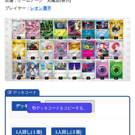
店舗：ゲームアーク 丸亀店(香川)
プレイヤー：
レオン選手
デッキコード
デッキ作成
9QinnP-zhqTGO-ggg9ig
デッキコードをコピーする。
1人回し(１面)
1人回し(２面)