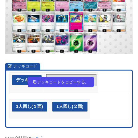
デッキコード
デッキ作成
FVFv5F-NxnWRR-fFkbkw
デッキコードをコピーする。
1人回し(１面)
1人回し(２面)
>>大会結果は
こちら