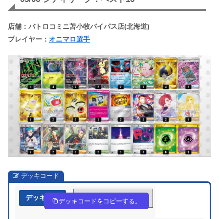
店舗：バトロコミニ苫小牧バイパス店(北海道)
プレイヤー：
オニマロ選手
デッキコード
デッキ作成
HgNiQn-fi5ZTk-ngn9QH
デッキコードをコピーする。