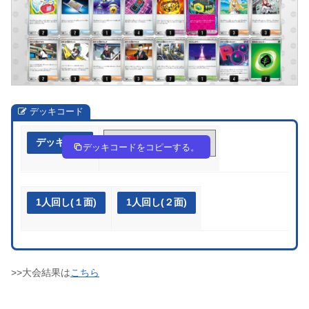
デッキコード
デッキ作成
pppRyp-5SnX5P-RpS2SX
デッキコードをコピーする。
1人回し(１面)
1人回し(２面)
>>大会結果は
こちら