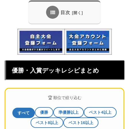
目次
優勝・入賞デッキレシピまとめ
🏆 順位で絞り込む
優勝
準優勝以上
ベスト4以上
すべて
ベスト8以上
ベスト16以上