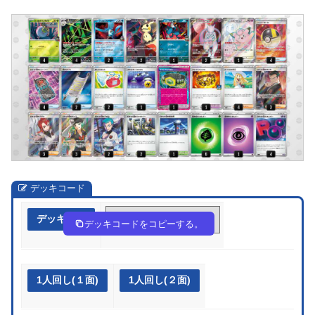
デッキコード
デッキ作成
kVFkbV-KGHYk4-vFfvFw
デッキコードをコピーする。
1人回し(１面)
1人回し(２面)