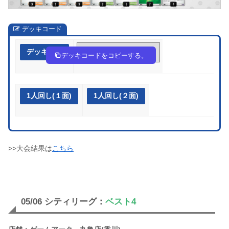
デッキコード
デッキ作成
1FFb1b-Kgu5Bx-Ffkkdv
デッキコードをコピーする。
1人回し(１面)
1人回し(２面)
>>大会結果は
こちら
05/06 シティリーグ：
ベスト4