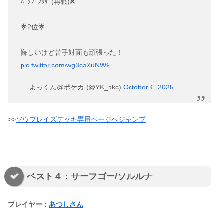
ﾊﾞｸﾌｰﾝﾘｻﾞ(再戦)❌
🌟2位🌟
悔しいけど苦手対面も頑張った！
pic.twitter.com/wg3caXuNW9
— よっくん@ポケカ (@YK_pkc)
October 6, 2025
>>
ソウブレイズデッキ専用ページへジャンプ
ベスト４：サーフゴー/ソルルナ
プレイヤー：
あつしさん