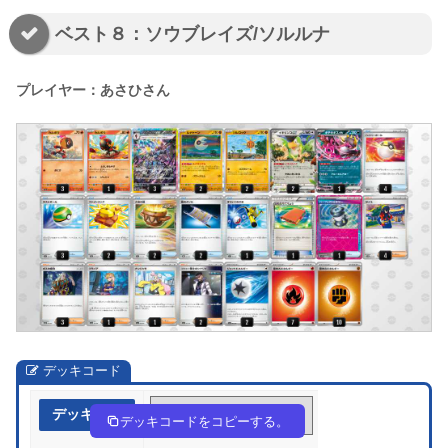
ベスト８：ソウブレイズ/ソルルナ
プレイヤー：あさひさん
デッキコード
デッキ作成
MXppSy-OXRDp9-ySXypM
デッキコードをコピーする。