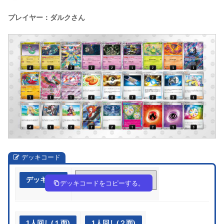
プレイヤー：ダルクさん
デッキコード
デッキ作成
vbkkwF-4l99Rd-VFVFvv
デッキコードをコピーする。
1人回し(１面)
1人回し(２面)