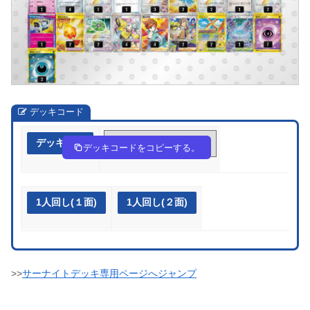
デッキコード
デッキ作成
8cGGcY-RlkJxq-xcxcYc
デッキコードをコピーする。
1人回し(１面)
1人回し(２面)
>>
サーナイトデッキ専用ページへジャンプ