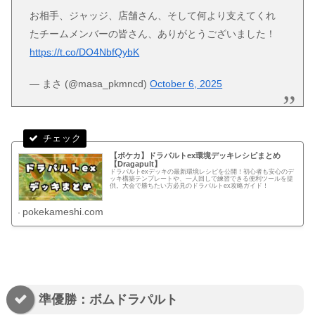
お相手、ジャッジ、店舗さん、そして何より支えてくれ
たチームメンバーの皆さん、ありがとうございました！
https://t.co/DO4NbfQybK
— まさ (@masa_pkmncd)
October 6, 2025
【ポケカ】ドラパルトex環境デッキレシピまとめ
【Dragapult】
ドラパルトexデッキの最新環境レシピを公開！初心者も安心のデ
ッキ構築テンプレートや、一人回しで練習できる便利ツールを提
供。大会で勝ちたい方必見のドラパルトex攻略ガイド！
pokekameshi.com
準優勝：ボムドラパルト