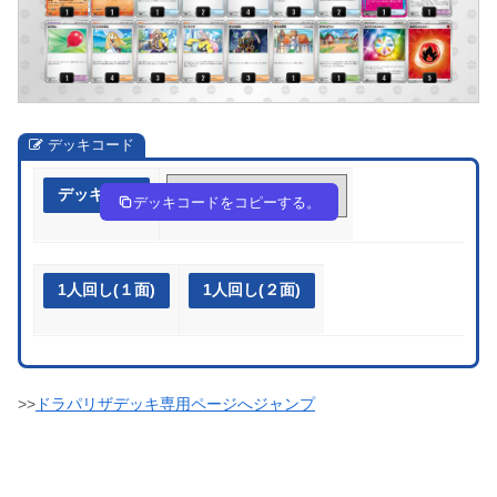
デッキコード
デッキ作成
8DxGxc-yyXZRt-cYaG8Y
デッキコードをコピーする。
1人回し(１面)
1人回し(２面)
>>
ドラパリザデッキ専用ページへジャンプ