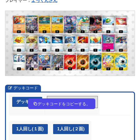
プレイヤー：
よっくんさん
デッキコード
デッキ作成
4YYccG-PQWr2k-x8xYYY
デッキコードをコピーする。
1人回し(１面)
1人回し(２面)