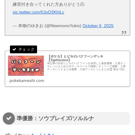
練習付き合ってくれた方ありがとう🫠
pic.twitter.com/0JoO3KhiLc
— 本物のゆきお (@NisemonoYukio)
October 6, 2025
【ポケカ】ヒビキのバクフーンデッキ
【Typhlosion】
本記事の内容ヒビキのバクフーンを採用した最新優勝・入賞デッ
キレシピまとめ公式デッキコードの掲載シティリーグ優勝・入賞
デッキレシピまとめ優勝・入賞デッキレシピまとめ🏆 順位で絞り
込むすべて優勝準優勝以上ベスト4以上ベスト8以上ベスト16以
上....
pokekameshi.com
準優勝：ソウブレイズ/ソルルナ