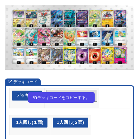
デッキコード
デッキ作成
Ln6ggQ-FzaKxL-9LQiLg
デッキコードをコピーする。
1人回し(１面)
1人回し(２面)