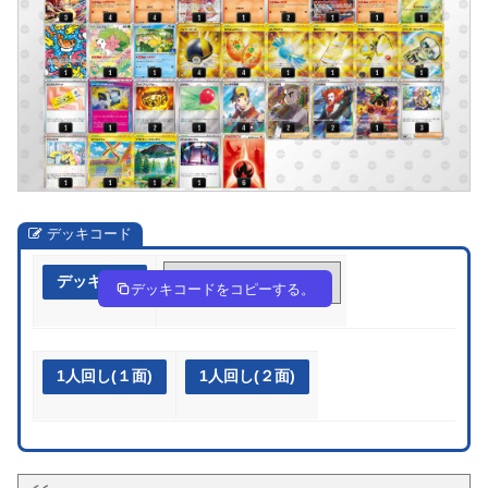
デッキコード
デッキ作成
VvVkFw-O3E6ng-vVV1Fk
デッキコードをコピーする。
1人回し(１面)
1人回し(２面)