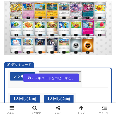
デッキコード
デッキ作成
xYcc4Y-uyLv7V-888cY8
デッキコードをコピーする。
1人回し(１面)
1人回し(２面)
メニュー
デッキ検索
シェア
トップ
サイドバー