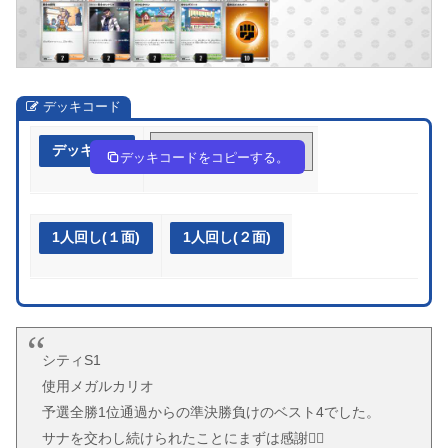
デッキコード
デッキ作成
vFFv5v-j590IL-kf1kVk
デッキコードをコピーする。
1人回し(１面)
1人回し(２面)
シティS1
使用メガルカリオ
予選全勝1位通過からの準決勝負けのベスト4でした。
サナを交わし続けられたことにまずは感謝🙇‍♂️