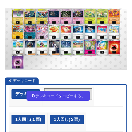
デッキコード
デッキ作成
SXSppy-69tgUD-M2Xypy
デッキコードをコピーする。
1人回し(１面)
1人回し(２面)