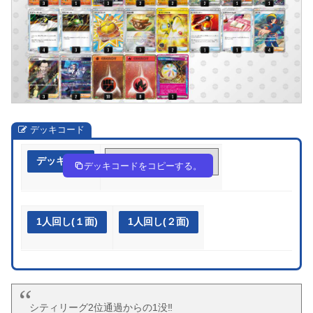
デッキコード
デッキ作成
Yc88Yx-MQ3ojL-8cKGxY
デッキコードをコピーする。
1人回し(１面)
1人回し(２面)
シティリーグ2位通過からの1没‼️