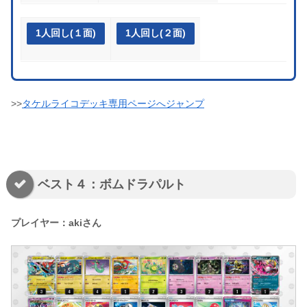
1人回し(１面)
1人回し(２面)
>>
タケルライコデッキ専用ページへジャンプ
ベスト４：ボムドラパルト
プレイヤー：akiさん