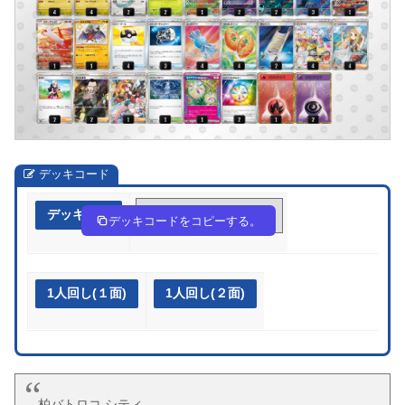
デッキコード
デッキ作成
wFFF5v-EurQlS-wF51fk
デッキコードをコピーする。
1人回し(１面)
1人回し(２面)
柏バトロコ シティ