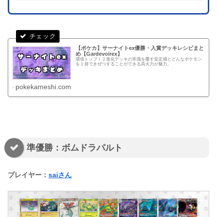
【ポケカ】サーナイトex優勝・入賞デッキレシピまと
め【Gardevoirex】
環境トップ！２進化デッキの常識を覆す安定感とどんなポケモン
を１発できぜつすることができる高火力が魅力。
pokekameshi.com
準優勝：ボムドラパルト
プレイヤー：
saiさん