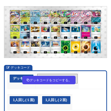
デッキコード
デッキ作成
gnnngn-S2FNjy-HQ6gN9
デッキコードをコピーする。
1人回し(１面)
1人回し(２面)