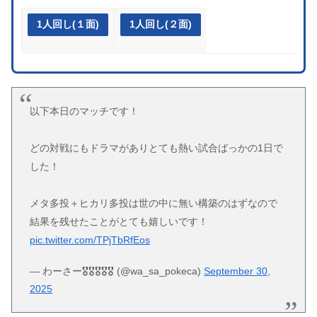
1人回し(１面)
1人回し(２面)
以下本日のマッチです！
どの対戦にもドラマがありとても熱い試合ばっかの1日で
した！
メタ多投＋ヒカリ多投は世の中に無い構築のはずなので
結果を残せたことがとても嬉しいです！
pic.twitter.com/TPjTbRfEos
— わーさー🎖️🎖️🎖️🎖️🎖️ (@wa_sa_pokeca)
September 30,
2025