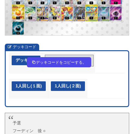
デッキコード
デッキ作成
kVwFkw-DN9Fcg-5kkfvk
デッキコードをコピーする。
1人回し(１面)
1人回し(２面)
予選
フーディン 後 ○