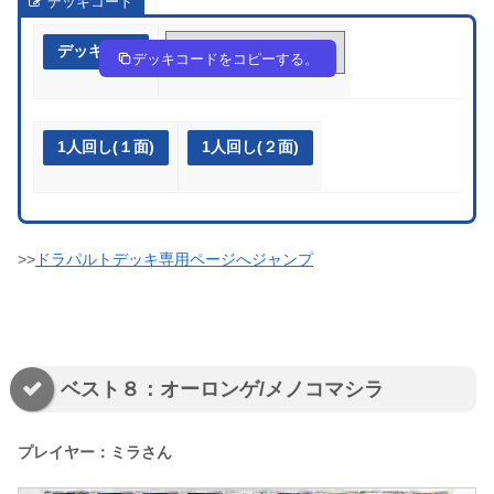
デッキコード
デッキ作成
fkffwF-fki8H7-FVvFVk
デッキコードをコピーする。
1人回し(１面)
1人回し(２面)
>>
ドラパルトデッキ専用ページへジャンプ
ベスト８：オーロンゲ/メノコマシラ
プレイヤー：ミラさん