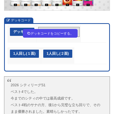
デッキコード
デッキ作成
yp3p2p-QL8Xoe-ySp3Sy
デッキコードをコピーする。
1人回し(１面)
1人回し(２面)
2026 シティリーグS1
ベスト4でした。
今までのシティの中では最高成績です。
ベスト4戦のサナの方、後1から完璧な立ち回りで、その
まま優勝されました。素晴らしかったです。