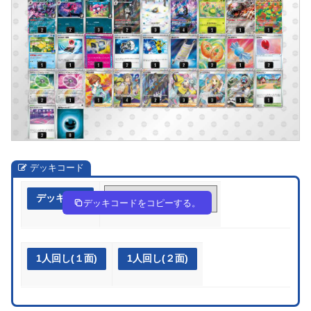
デッキコード
デッキ作成
51vkFV-u6ZxY2-FfFFkw
デッキコードをコピーする。
1人回し(１面)
1人回し(２面)