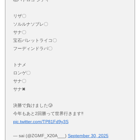
リザ〇
ソルルナソブレ〇
サナ〇
宝石バレットライコ〇
フーディンドラパ〇
トナメ
ロンゲ〇
サナ〇
サナ✖︎
決勝で負けました🥲
今年もあと2回勝って世界行きます‼️
pic.twitter.com/TP81Fd9y3S
— sai (@ZGMF_X20A___)
September 30, 2025