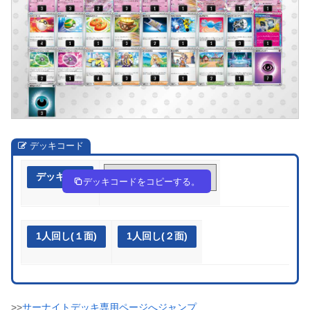
デッキコード
デッキ作成
KYK8cc-qV2Hdg-88K8DK
デッキコードをコピーする。
1人回し(１面)
1人回し(２面)
>>
サーナイトデッキ専用ページへジャンプ