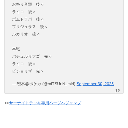
お祭り音頭 後 ○
ライコ 後 ×
ボムドラパ 後 ○
ブリジュラス 後 ○
ルカリオ 後 ○
本戦
バチュルサフゴ 先 ○
ライコ 後 ○
ピジョリザ 先 ×
— 密林@ポケカ (@miTSUriN_miri)
September 30, 2025
>>
サーナイトデッキ専用ページへジャンプ