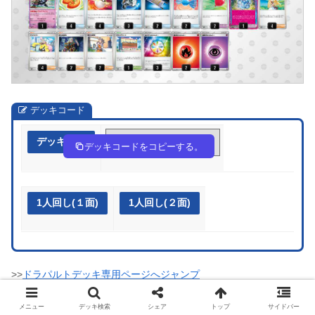
デッキコード
デッキ作成
yEpUpS-thoxmp-UXp3yp
デッキコードをコピーする。
1人回し(１面)
1人回し(２面)
>>
ドラパルトデッキ専用ページへジャンプ
メニュー
デッキ検索
シェア
トップ
サイドバー