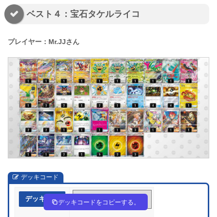
ベスト４：宝石タケルライコ
プレイヤー：Mr.JJさん
デッキコード
デッキ作成
Fwkfwv-7icd5o-kvFVkk
デッキコードをコピーする。