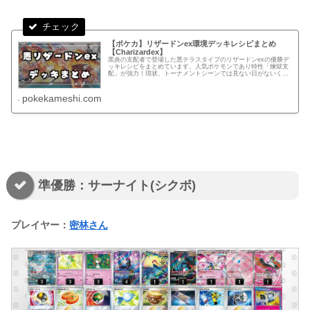
【ポケカ】リザードンex環境デッキレシピまとめ
【Charizardex】
黒炎の支配者で登場した悪テラスタイプのリザードンexの優勝デ
ッキレシピをまとめています。人気ポケモンであり特性「煉獄支
配」が強力！現状、トーナメントシーンでは見ない日がないくら
い多くの方が使用しているデッキ。
pokekameshi.com
準優勝：サーナイト(シクボ)
プレイヤー：
密林さん