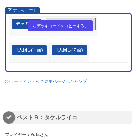
デッキコード
デッキ作成
pyyMM3-zLEVh3-2Syy3y
デッキコードをコピーする。
1人回し(１面)
1人回し(２面)
>>
フーディンデッキ専用ページへジャンプ
ベスト８：タケルライコ
プレイヤー：Yutaさん