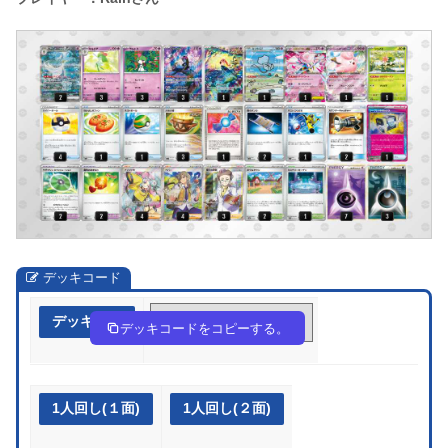
デッキコード
デッキ作成
dfv1kv-9DUBDk-wVkFv1
デッキコードをコピーする。
1人回し(１面)
1人回し(２面)