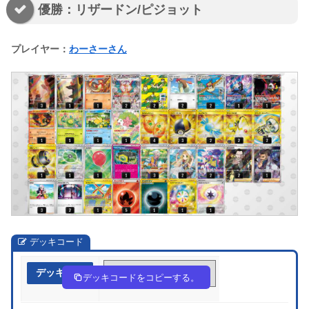
優勝：リザードン/ピジョット
プレイヤー：
わーさーさん
デッキコード
デッキ作成
n6nnLg-xD4BM4-NN96Qn
デッキコードをコピーする。