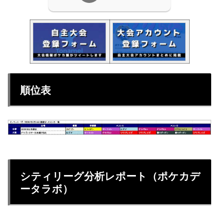
順位表
シティリーグ分析レポート（ポケカデ
ータラボ）