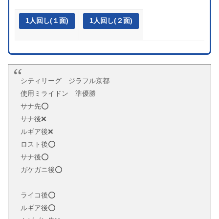
1人回し(１面)
1人回し(２面)
シティリーグ ジラフル京都
使用ミライドン 準優勝
サナ先⭕️
サナ後❌
ルギア後❌
ロスト後⭕️
サナ後⭕️
ガケガニ後⭕️
ライコ後⭕️
ルギア後⭕️