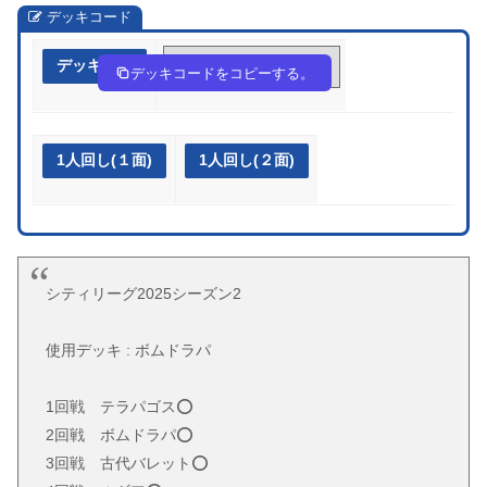
デッキコード
デッキ作成
kfkkwV-cv6nSl-kv5V5k
デッキコードをコピーする。
1人回し(１面)
1人回し(２面)
シティリーグ2025シーズン2
使用デッキ : ボムドラパ
1回戦 テラパゴス⭕️
2回戦 ボムドラパ⭕️
3回戦 古代バレット⭕️