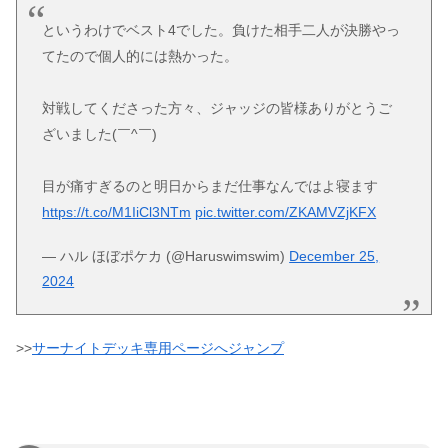
というわけでベスト4でした。負けた相手二人が決勝やっ
てたので個人的には熱かった。
対戦してくださった方々、ジャッジの皆様ありがとうご
ざいました(￣^￣)ゞ
目が痛すぎるのと明日からまだ仕事なんではよ寝ます
https://t.co/M1IiCl3NTm
pic.twitter.com/ZKAMVZjKFX
— ハル ほぼポケカ (@Haruswimswim)
December 25,
2024
>>
サーナイトデッキ専用ページへジャンプ