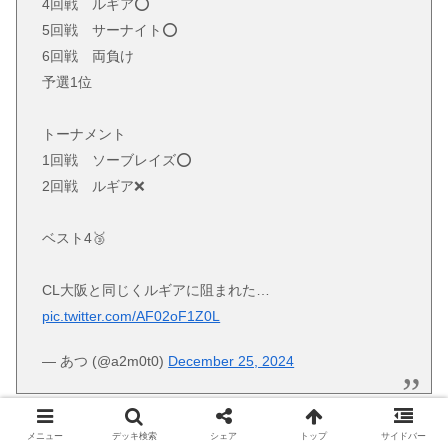
4回戦 ルギア⭕️
5回戦 サーナイト⭕️
6回戦 両負け
予選1位
トーナメント
1回戦 ソーブレイズ⭕️
2回戦 ルギア❌️
ベスト4🥉
CL大阪と同じくルギアに阻まれた…
pic.twitter.com/AF02oF1Z0L
— あつ (@a2m0t0)
December 25, 2024
>>
ドラパルトデッキ専用ページへジャンプ
メニュー
デッキ検索
シェア
トップ
サイドバー