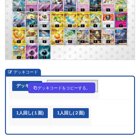
デッキコード
デッキ作成
QNQnLn-FZa6Mr-gHHLLn
デッキコードをコピーする。
1人回し(１面)
1人回し(２面)