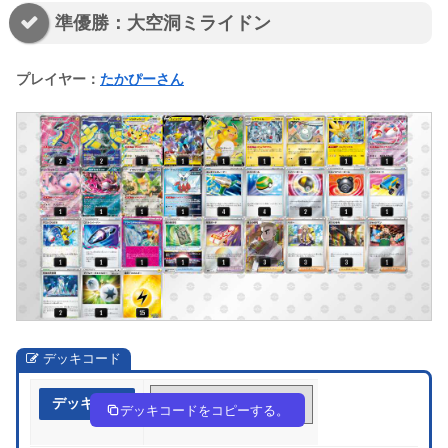
準優勝：大空洞ミライドン
プレイヤー：
たかぴーさん
デッキコード
デッキ作成
vVk5k5-Bz7TpH-kVkF51
デッキコードをコピーする。