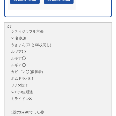
シティジラフル京都
51名参加
うきょん(CLと60枚同じ)
ルギア⭕
ルギア⭕
ルギア⭕
カビゴン⭕(優勝者)
ボムドラパ⭕
サナ❌️投了
5-1で3位通過
ミライドン❌️
1没のbest8でした😂