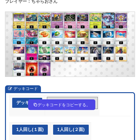
プレイヤー：ちゃらおさん
デッキコード
デッキ作成
d5fVkF-SHnbPf-5Vkkkb
デッキコードをコピーする。
1人回し(１面)
1人回し(２面)