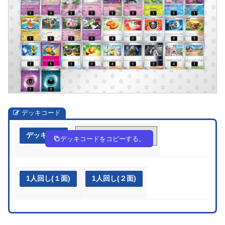
デッキコード
デッキ作成
k55kFF-zhmPpP-kFVvfv
デッキコードをコピーする。
1人回し(１面)
1人回し(２面)