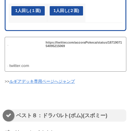
1人回し(１面)
1人回し(２面)
https://twitter.com/aozoraPokeca/status/18719071
54095215069
twitter.com
>>
ルギアデッキ専用ページへジャンプ
ベスト８：ドラパルト(ボム)(スボミー)