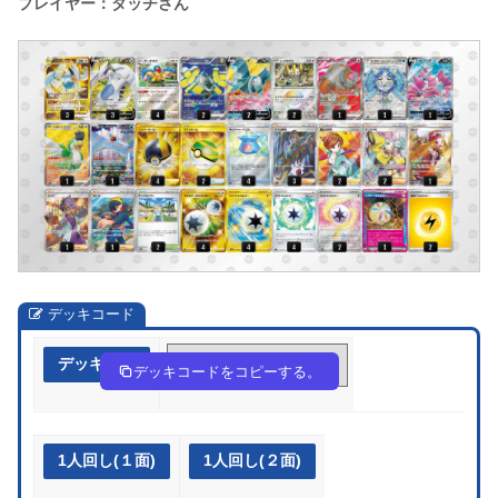
プレイヤー：タッチさん
デッキコード
デッキ作成
fVFkFV-Cl318t-5dkvkk
デッキコードをコピーする。
1人回し(１面)
1人回し(２面)