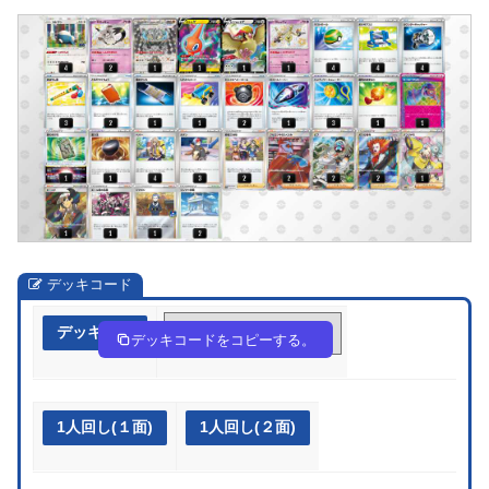
デッキコード
デッキ作成
yyyXSy-nYewSe-MEyXp2
デッキコードをコピーする。
1人回し(１面)
1人回し(２面)