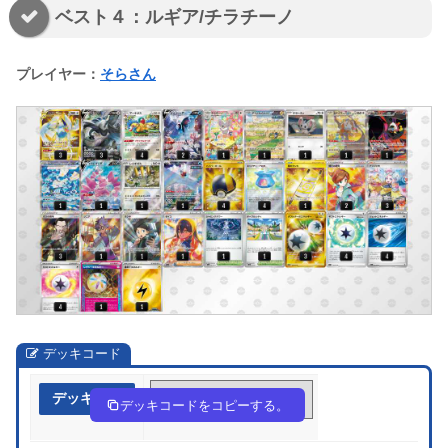
ベスト４：ルギア/チラチーノ
プレイヤー：
そらさん
デッキコード
デッキ作成
nLnngQ-47xhWj-NH6LnP
デッキコードをコピーする。