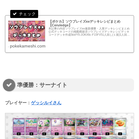
【ポケカ】ソウブレイズexデッキレシピまとめ
【Ceruledge】
本記事の内容ソウブレイズex最新優勝・入賞デッキレシピまとめ
公式デッキコードの掲載構築済ソウブレイズデッキレシピデッキ
コードデッキ作成5kkFf5-JOKX6c-F15FV51人回し(１面)1人回し
(２面)優勝・入賞デッキレシピまとめ🏆 順...
pokekameshi.com
準優勝：サーナイト
プレイヤー：
ゲッシルイさん