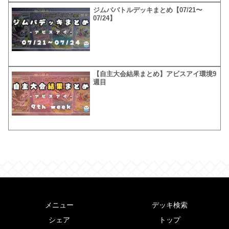
ジムババトルデッキまとめ【07/21〜
07/24】
【自主大会結果まとめ】アビスアイ環境9
週目
メニュー
デッキ検索
シェア
トップ