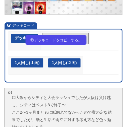
デッキコード
デッキ作成
HHngNn-C10gje-9LHnNg
デッキコードをコピーする。
1人回し(１面)
1人回し(２面)
Cl大阪からシティと大会ラッシュでしたが大阪は負け越
し、シティはベスト8で終了〜
ここ2〜3ヶ月まともに紙触れてなかったので案の定な結
果でしたが、紙と生活の両立に対する考え方など色々勉
強になりました💦