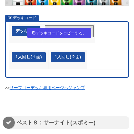
デッキコード
デッキ作成
4488c8-Id0e2E-aD4Kcx
デッキコードをコピーする。
1人回し(１面)
1人回し(２面)
>>
サーフゴーデッキ専用ページへジャンプ
ベスト８：サーナイト(スボミー)