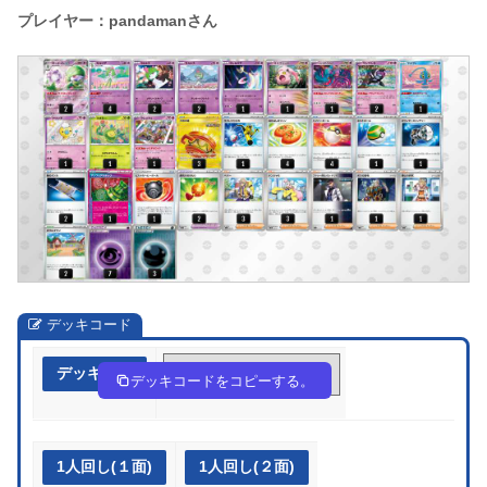
プレイヤー：pandamanさん
デッキコード
デッキ作成
c8c4cJ-npdoho-x848J8
デッキコードをコピーする。
1人回し(１面)
1人回し(２面)