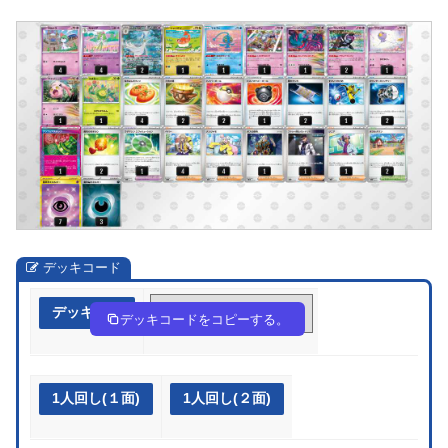
デッキコード
デッキ作成
LHHLLg-o951nU-nHgnHn
デッキコードをコピーする。
1人回し(１面)
1人回し(２面)