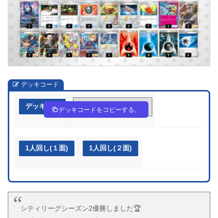
デッキコード
デッキ作成
22ypyp-fQzJPz-yMXypy
デッキコードをコピーする。
1人回し(１面)
1人回し(２面)
シティリーグシーズン2優勝しました🏆