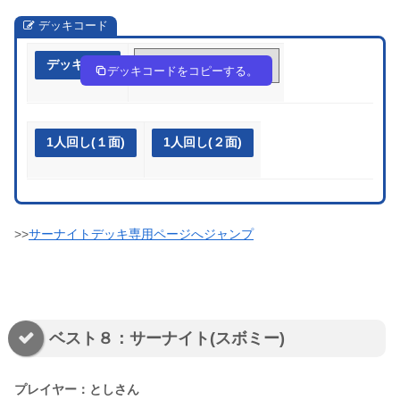
デッキコード
デッキ作成
55kd1k-LKPfKT-kF1Vkf
デッキコードをコピーする。
1人回し(１面)
1人回し(２面)
>>
サーナイトデッキ専用ページへジャンプ
ベスト８：サーナイト(スボミー)
プレイヤー：としさん