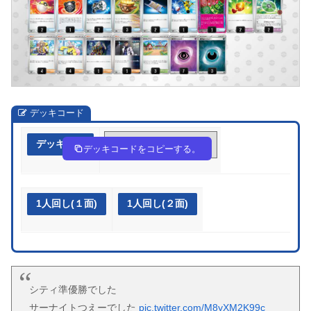
デッキコード
デッキ作成
yXSp22-6D4xF1-pUy2yM
デッキコードをコピーする。
1人回し(１面)
1人回し(２面)
シティ準優勝でした
サーナイトつえーでした
pic.twitter.com/M8yXM2K99c