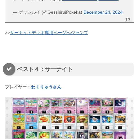
— ゲッシルイ (@GesshiruiPokeka)
December 24, 2024
>>
サーナイトデッキ専用ページへジャンプ
ベスト４：サーナイト
プレイヤー：
わくりゅうさん