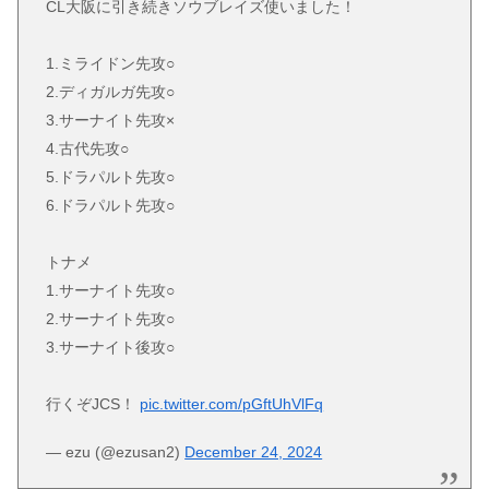
CL大阪に引き続きソウブレイズ使いました！
1.ミライドン先攻○
2.ディガルガ先攻○
3.サーナイト先攻×
4.古代先攻○
5.ドラパルト先攻○
6.ドラパルト先攻○
トナメ
1.サーナイト先攻○
2.サーナイト先攻○
3.サーナイト後攻○
行くぞJCS！
pic.twitter.com/pGftUhVlFq
— ezu (@ezusan2)
December 24, 2024