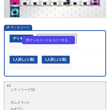
デッキコード
デッキ作成
H6ngLn-Hp2Xma-NnLHgN
デッキコードをコピーする。
1人回し(１面)
1人回し(２面)
シティリーグS2
ボムドラパ○
ルギア○