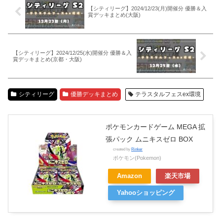
【シティリーグ】2024/12/23(月)開催分 優勝＆入
賞デッキまとめ(大阪)
【シティリーグ】2024/12/25(水)開催分 優勝＆入
賞デッキまとめ(京都・大阪)
シティリーグ
優勝デッキまとめ
テラスタルフェスex環境
ポケモンカードゲーム MEGA 拡
張パック ムニキスゼロ BOX
created by
Rinker
ポケモン(Pokemon)
Amazon
楽天市場
Yahooショッピング