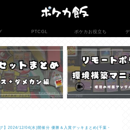
グ
PTCGL
ポケカお役立ち
デ
】2024/12/04(水)開催分 優勝＆入賞デッキまとめ(千葉・