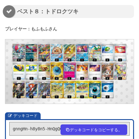
ベスト８：トドロクツキ
プレイヤー：もふもふさん
デッキコード
gnngHn-h8y8n5-HnQgQQ
デッキコードをコピーする。