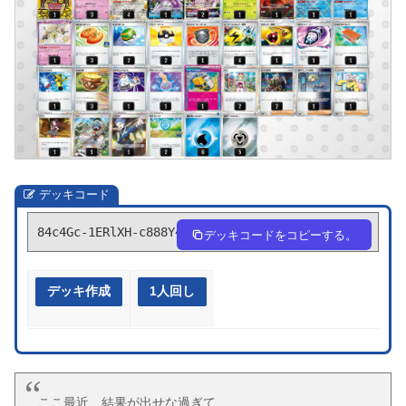
デッキコード
84c4Gc-1ERlXH-c888Y4
デッキコードをコピーする。
デッキ作成
1人回し
ここ最近、結果が出せな過ぎて