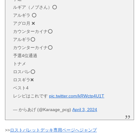
ルギア（ノブさん）️⭕️
アルギラ ️⭕️
アグロ月 ❌
カウンターカイナ️⭕️
アルギラ️⭕️
カウンターカイナ️⭕️
予選4位通過
トナメ
ロスバレ️⭕️
ロスギラ❌
ベスト4
レシピはこれです
pic.twitter.com/kRWctp4U1T
— からあげ (@Karaage_pcg)
April 3, 2024
>>
ロストバレットデッキ専用ページへジャンプ