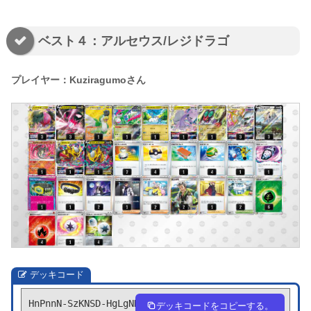
ベスト４：アルセウス/レジドラゴ
プレイヤー：Kuziragumoさん
デッキコード
HnPnnN-SzKNSD-HgLgNN
デッキコードをコピーする。