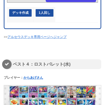
デッキ作成
1人回し
>>
アルセウスデッキ専用ページへジャンプ
ベスト４：ロストバレット(水)
プレイヤー：
からあげさん