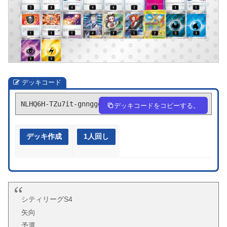
デッキコード
NLHQ6H-TZu7it-gnnggg
デッキコードをコピーする。
デッキ作成
1人回し
シティリーグS4
矢向
予選