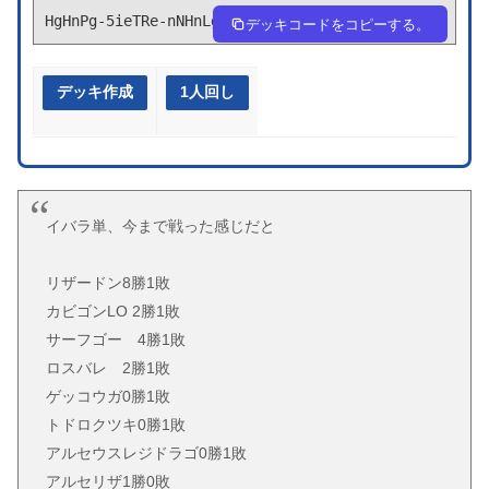
HgHnPg-5ieTRe-nNHnLg
デッキコードをコピーする。
デッキ作成
1人回し
イバラ単、今まで戦った感じだと
リザードン8勝1敗
カビゴンLO 2勝1敗
サーフゴー 4勝1敗
ロスバレ 2勝1敗
ゲッコウガ0勝1敗
トドロクツキ0勝1敗
アルセウスレジドラゴ0勝1敗
アルセリザ1勝0敗