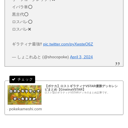
イバラ単⭕️
黒古代⭕️
ロスバレ⭕️
ロスバレ❌
ギラティナ最強‼️
pic.twitter.com/pyXwsteO6Z
— しょこれゐと (@shocopoke)
April 3, 2024
【ポケカ】ロストギラティナVSTAR優勝デッキレシ
ピまとめ【GiratinaVSTAR】
ロスト型のギラティナVSTARデッキのまとめ記事です。
pokekameshi.com