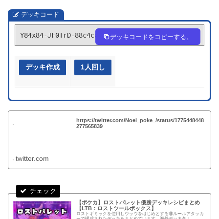
デッキコード
Y84x84-JF0TrD-88c4ca
デッキコードをコピーする。
デッキ作成
1人回し
https://twitter.com/Noel_poke_/status/1775448448
277565839
twitter.com
【ポケカ】ロストバレット優勝デッキレシピまとめ
【LTB：ロストツールボックス】
ロストギミックを使用しウッウをはじめとする非ルールアタッカ
ーで構成されたデッキをまとめています。海外デッキ名：