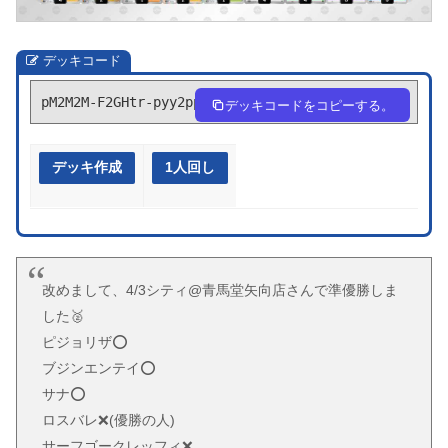
デッキコード
pM2M2M-F2GHtr-pyy2pp
デッキコードをコピーする。
デッキ作成
1人回し
改めまして、4/3シティ@青馬堂矢向店さんで準優勝しま
した🥈
ピジョリザ⭕️
ブジンエンテイ⭕️
サナ⭕️
ロスバレ❌(優勝の人)
サーフゴークレッフィ❌