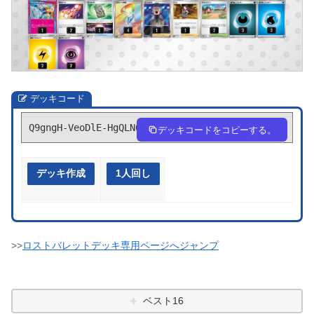
デッキコード
Q9gngH-VeoDlE-HgQLN6
デッキコードをコピーする。
デッキ作成
1人回し
>>
ロストバレットデッキ専用ページへジャンプ
ベスト16