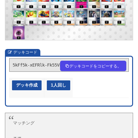
デッキコード
5kFf5k-xEFRlk-Fk55Vk
デッキコードをコピーする。
デッキ作成
1人回し
マッチング