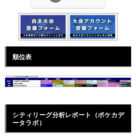
順位表
シティリーグ分析レポート（ポケカデ
ータラボ）