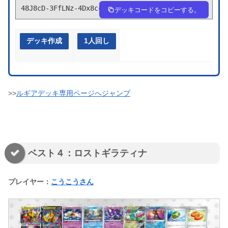
48J8cD-3FfLNz-4Dx8cc
デッキコードをコピーする。
デッキ作成
1人回し
>>
ルギアデッキ専用ページへジャンプ
ベスト４：ロストギラティナ
プレイヤー：
こうこうさん