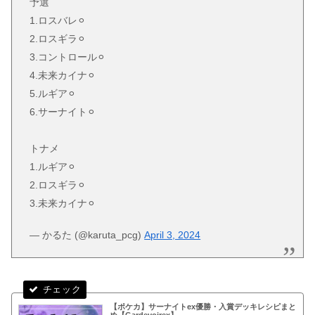
予選
1.ロスバレ⚪︎
2.ロスギラ⚪︎
3.コントロール⚪︎
4.未来カイナ⚪︎
5.ルギア⚪︎
6.サーナイト⚪︎
トナメ
1.ルギア⚪︎
2.ロスギラ⚪︎
3.未来カイナ⚪︎
— かるた (@karuta_pcg)
April 3, 2024
【ポケカ】サーナイトex優勝・入賞デッキレシピまと
め【Gardevoirex】