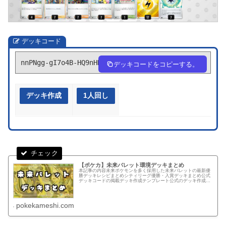
デッキコード
nnPNgg-gI7o4B-HQ9nHN
デッキコードをコピーする。
デッキ作成
1人回し
【ポケカ】未来バレット環境デッキまとめ
本記事の内容未来ポケモンを多く採用した未来バレットの最新優
勝デッキレシピまとめシティリーグ優勝・入賞デッキまとめ公式
デッキコードの掲載デッキ作成テンプレート公式のデッキ作成ペ
ージでカードを検索する手間を軽減できるテンプレートテンプレ
ートから...
pokekameshi.com