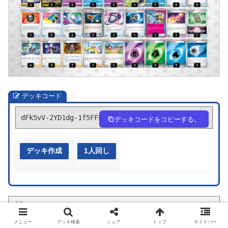
デッキコード
dFk5vV-2YD1dg-1f5FFF
デッキコードをコピーする。
デッキ作成
1人回し
1.ロストギラティナ○ 先行
メニュー
デッキ検索
シェア
トップ
サイドバー
2.ルギア○ 後攻