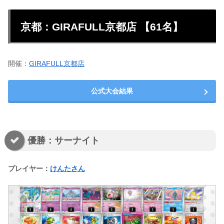
京都：GIRAFULL京都店 【61名】
開催：
GIRAFULL京都店
公式大会結果
優勝：サーナイト
プレイヤー：
けんたさん