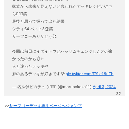
家族から未来が見えないと言われたデッキレシピがこち
ら💁🏻‍♂️笑
最後と思って握って出た結果
シティS4 ベスト8🏆笑
サーフゴーありがとう🥰
今回は前日にイダイトウとハッサムチェンジしたのが良
かったのかも👌✨
人と違ったデッキや
癖のあるデッキが好きです🥸
pic.twitter.com/f79kt19uFb
— 名探偵ピカチュウ🕵🏻‍♂️ (@marupokeka11)
April 3, 2024
>>
サーフゴーデッキ専用ページへジャンプ