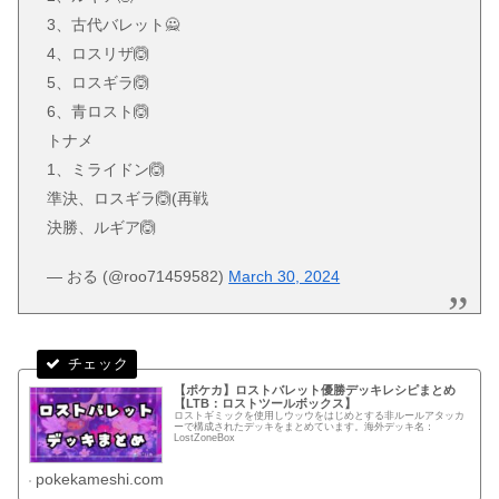
3、古代バレット🙅
4、ロスリザ🙆
5、ロスギラ🙆
6、青ロスト🙆
トナメ
1、ミライドン🙆
準決、ロスギラ🙆(再戦
決勝、ルギア🙆
— おる (@roo71459582)
March 30, 2024
【ポケカ】ロストバレット優勝デッキレシピまとめ
【LTB：ロストツールボックス】
ロストギミックを使用しウッウをはじめとする非ルールアタッカ
ーで構成されたデッキをまとめています。海外デッキ名：
LostZoneBox
pokekameshi.com