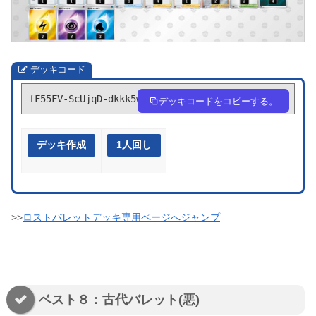
デッキコード
fF55FV-ScUjqD-dkkk5w
デッキコードをコピーする。
デッキ作成
1人回し
>>
ロストバレットデッキ専用ページへジャンプ
ベスト８：古代バレット(悪)