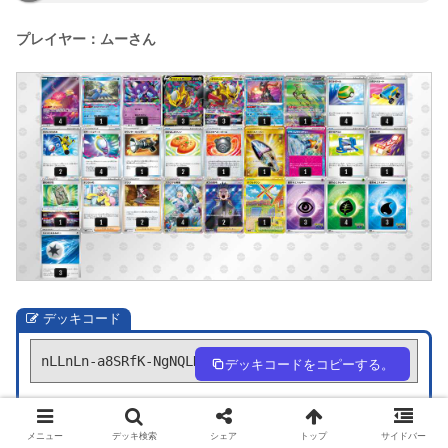
プレイヤー：ムーさん
デッキコード
nLLnLn-a8SRfK-NgNQLH
デッキコードをコピーする。
デッキ作成
1人回し
メニュー
デッキ検索
シェア
トップ
サイドバー