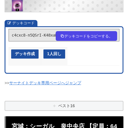
デッキコード
c4cxc8-n5QSrI-K48xaD
デッキコードをコピーする。
デッキ作成
1人回し
>>
サーナイトデッキ専用ページへジャンプ
ベスト16
宮城：シーガル 泉中央店 【定員：64