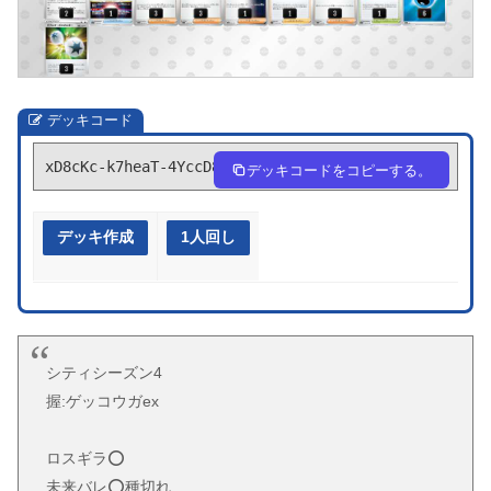
デッキコード
xD8cKc-k7heaT-4YccD8
デッキコードをコピーする。
デッキ作成
1人回し
シティシーズン4
握:ゲッコウガex
ロスギラ⭕️
未来バレ⭕️種切れ