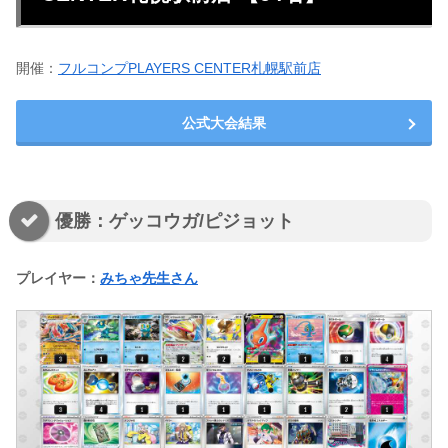
開催：
フルコンプPLAYERS CENTER札幌駅前店
公式大会結果
優勝：ゲッコウガ/ピジョット
プレイヤー：
みちゃ先生さん