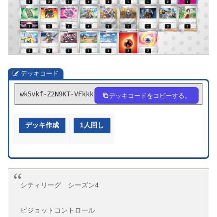
デッキコード
wk5vkf-Z2N9KT-VFkkkf
デッキコードをコピーする。
デッキ作成
1人回し
シティリーグ シーズン4
ピジョットコントロール