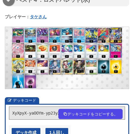
プレイヤー：
タケさん
デッキコード
XyXpyX-yaOOYm-yp23yX
デッキコードをコピーする。
デッキ作成
1人回し