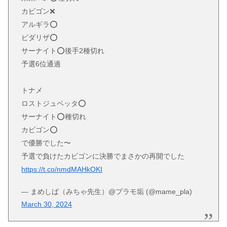
カビゴン❌
アルギラ⭕️
ビダリザ⭕️
サーナイト⭕️後手2種切れ
予選6位通過
トナメ
ロストジュペッタ⭕️
サーナイト⭕️種切れ
カビゴン⭕️
で優勝でした〜
予選で負けたカビゴンに決勝でまさかの再開でした
https://t.co/nmdMAHkOKI
— まめしば（みちゃ先生）@プラモ垢 (@mame_pla)
March 30, 2024