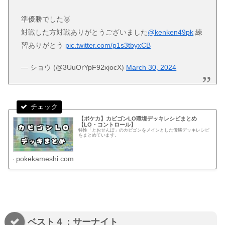
準優勝でした🥈
対戦した方対戦ありがとうございました
@kenken49pk
練
習ありがとう
pic.twitter.com/p1s3tbyxCB
— ショウ (@3UuOrYpF92xjocX)
March 30, 2024
【ポケカ】カビゴンLO環境デッキレシピまとめ
【LO・コントロール】
特性「とおせんぼ」のカビゴンをメインとした優勝デッキレシピ
をまとめています。
pokekameshi.com
ベスト４：サーナイト