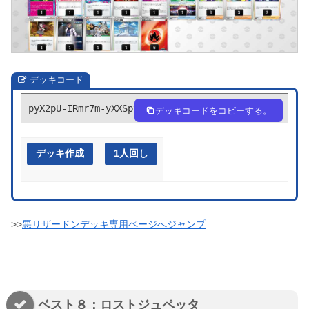
デッキコード
pyX2pU-IRmr7m-yXXSpy
デッキコードをコピーする。
デッキ作成
1人回し
>>
悪リザードンデッキ専用ページへジャンプ
ベスト８：ロストジュペッタ