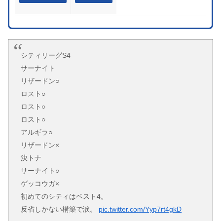
シティリーグS4
サーナイト
リザードン○
ロスト○
ロスト○
ロスト○
アルギラ○
リザードン×
決トナ
サーナイト○
ゲッコウガ×
初めてのシティはベスト4。
反省しかない構築で涙。
pic.twitter.com/Yyp7rt4gkD