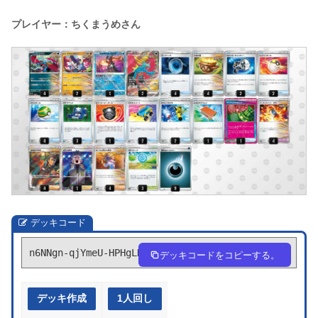
プレイヤー：ちくまうめさん
デッキコード
n6NNgn-qjYmeU-HPHgLN
デッキコードをコピーする。
デッキ作成
1人回し