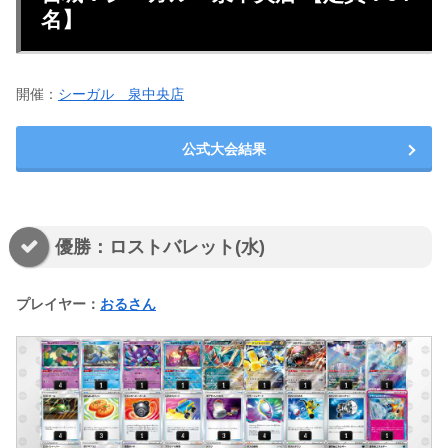
名】
開催：
シーガル 泉中央店
公式大会結果
優勝：ロストバレット(水)
プレイヤー：
おるさん