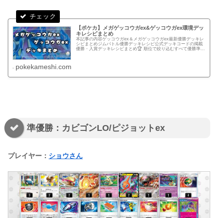
【ポケカ】メガゲッコウガex&ゲッコウガex環境デッ
キレシピまとめ
本記事の内容ゲッコウガex＆メガゲッコウガex最新優勝デッキレ
シピまとめジムバトル優勝デッキレシピ公式デッキコードの掲載
優勝・入賞デッキレシピまとめ🏆 順位で絞り込むすべて優勝準優
勝以上ベスト4以上ベスト8以上ベスト16以上.pk-r-hi...
pokekameshi.com
準優勝：カビゴンLO/ピジョットex
プレイヤー：
ショウさん