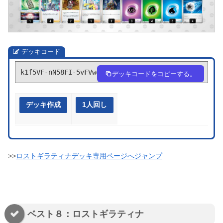
デッキコード
k1f5VF-nN58FI-5vFVwd
デッキコードをコピーする。
デッキ作成
1人回し
>>
ロストギラティナデッキ専用ページへジャンプ
ベスト８：ロストギラティナ