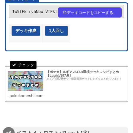
1w5fFk-rvhNbW-VfFkfk
デッキコードをコピーする。
デッキ作成
1人回し
【ポケカ】ルギアVSTAR環境デッキレシピまとめ
【LugiaVSTAR】
ルギアVSTARデッキ最新優勝デッキレシピをまとめています！
pokekameshi.com
ベスト４：ロストバレット(水)