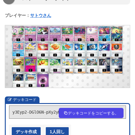
プレイヤー：
サトウさん
デッキコード
y3Eyp2-DGlO6N-pXy2yM
デッキコードをコピーする。
デッキ作成
1人回し