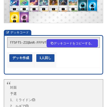
デッキコード
ff5Ff5-ZIQbnR-FFFVfk
デッキコードをコピーする。
デッキ作成
1人回し
対面
予選
1、ミライドン🙆
2、ルギア🙆