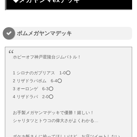
ボムメガヤンマデッキ
ホビーオフ神戸星陵台ジムバトル！
1 シロナのガブリアス 1-0⭕️
2 リザドラパボム 6-4⭕️
3 オーロンゲ 6-3⭕️
4 リザドラパ 2-0⭕️
お手製メガヤンマデッキで優勝！嬉しい！
シャリタツとトウコの偉大さがよくわかる…
ポケカ飯さんに拾ってほしいけど、お店ツイートしない