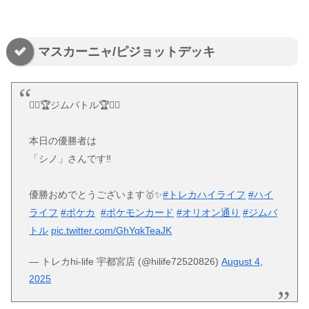
マスカーニャ/ピジョットデッキ
❤️‍🔥🏆ジムバトル🏆❤️‍🔥
本日の優勝者は
「シノ」さんです‼️
優勝おめでとうございます🥇✨️
#トレカハイライフ
#ハイ
ライフ
#ポケカ
#ポケモンカード
#オリオン通り
#ジムバ
トル
pic.twitter.com/GhYqkTeaJK
— トレカhi-life 宇都宮店 (@hilife72520826)
August 4,
2025