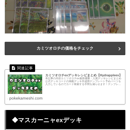
カミツオロチの価格をチェック
カミツオロチexデッキレシピまとめ【Hydrappleex】
本記事の内容カミツオロチex最新優勝・入賞デッキレシピまとめ
公式デッキコードの掲載デッキ作成用テンプレート予めパーツを
入力しているのでカード検索する手間を減らせます！テンプレー
トからデッキを組む！デッキコードコピーLgin99-5rC7o8...
pokekameshi.com
◆マスカーニャexデッキ