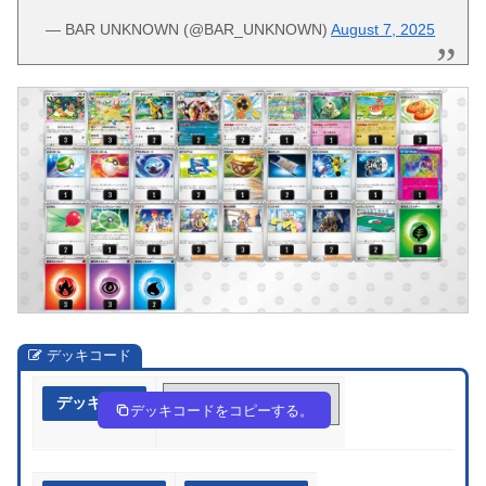
— BAR UNKNOWN (@BAR_UNKNOWN)
August 7, 2025
デッキコード
デッキ作成
ESUyyp-UbYSDe-SSXpXE
デッキコードをコピーする。