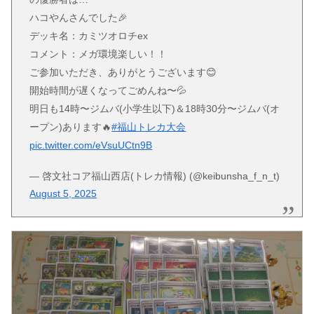
ハコやんさんでした🎉
デッキ名：カミツオロチex
コメント：メガ環境楽しい！！
ご参加いただき、ありがとうございます😊
開始時間が遅くなってごめんね〜💦
明日も14時〜ジムバ(小学生以下)＆18時30分〜ジムバ(オ
ープン)あります🔥
#福山トレカ大会
pic.twitter.com/eVsuUCtn9B
— 啓文社コア福山西店(トレカ情報) (@keibunsha_f_n_t)
August 5, 2025