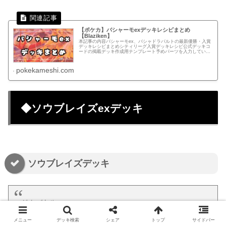
【ポケカ】バシャーモexデッキレシピまとめ
【Blaziken】
本記事の内容バシャーモex、バシャドラパルトの最新優勝・入賞
デッキレシピまとめシティリーグ入賞デッキレシピ公式デッキコ
ードの掲載デッキ作成用テンプレート予めパーツを入力している
のでカード検索する手間を減らせます！テンプレートからデッキ
を組む...
pokekameshi.com
◆ソウブレイズexデッキ
ソウブレイズデッキ
ジムバトル
ルナブレイズ初陣🌙
メニュー
デッキ検索
シェア
トップ
サイドバー