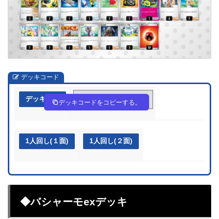
デッキコード
デッキ作成
8ccKca-SBnT89-Dac8Yc
デッキコードをコピーする。
1人回し(１面)
1人回し(２面)
◆バシャーモexデッキ