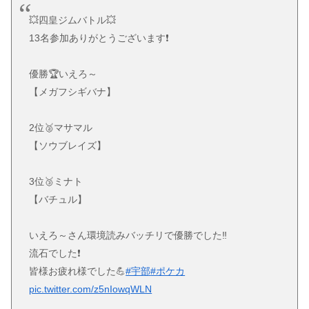
💥四皇ジムバトル💥
13名参加ありがとうございます❗
優勝🏆️いえろ～
【メガフシギバナ】
2位🥈マサマル
【ソウブレイズ】
3位🥉ミナト
【バチュル】
いえろ～さん環境読みバッチリで優勝でした‼️
流石でした❗
皆様お疲れ様でした💪
#宇部
#ポケカ
pic.twitter.com/z5nIowqWLN