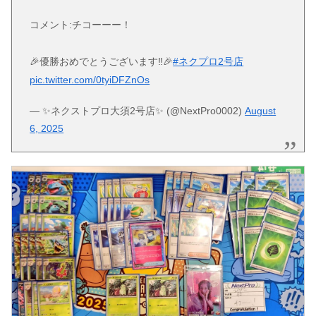
コメント:チコーーー！
🎉優勝おめでとうございます‼️🎉
#ネクプロ2号店
pic.twitter.com/0tyiDFZnOs
— ✨ネクストプロ大須2号店✨ (@NextPro0002)
August
6, 2025