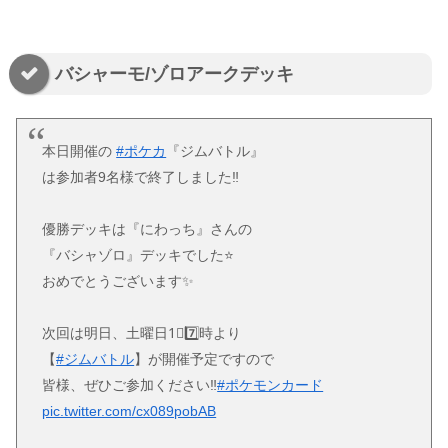
バシャーモ/ゾロアークデッキ
本日開催の
#ポケカ
『ジムバトル』
は参加者9名様で終了しました‼
優勝デッキは『にわっち』さんの
『バシャゾロ』デッキでした⭐
おめでとうございます✨
次回は明日、土曜日1⃣7️⃣時より
【
#ジムバトル
】が開催予定ですので
皆様、ぜひご参加ください‼
#ポケモンカード
pic.twitter.com/cx089pobAB