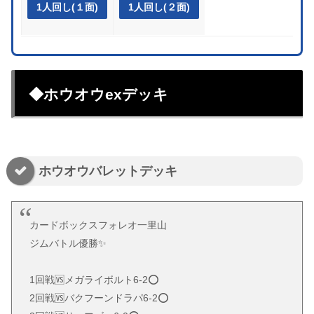
1人回し(１面)
1人回し(２面)
◆ホウオウexデッキ
ホウオウバレットデッキ
カードボックスフォレオ一里山
ジムバトル優勝✨
1回戦🆚メガライボルト6-2⭕️
2回戦🆚バクフーンドラパ6-2⭕️