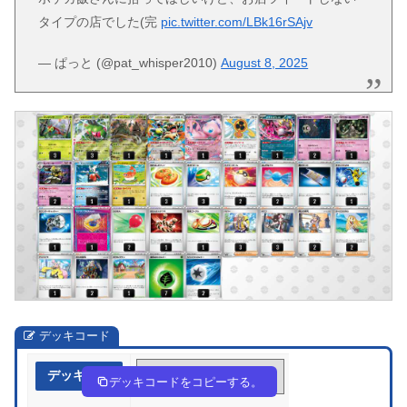
タイプの店でした(完
pic.twitter.com/LBk16rSAjv
— ぱっと (@pat_whisper2010)
August 8, 2025
デッキコード
デッキ作成
8a4ccD-lGE9VI-DKcccY
デッキコードをコピーする。