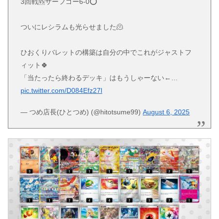
3回戦🆚サーフゴー6-0⭕️
ついにレシラムも光らせました🫠
ひおくりバレットの構築は自分の中でこれがジャストフ
ィット🍀
「当たったら終わるデッキ」はもうしゃーない←…
pic.twitter.com/D084Efz27l
— つめ店長(ひとつめ) (@hitotsume99)
August 6, 2025