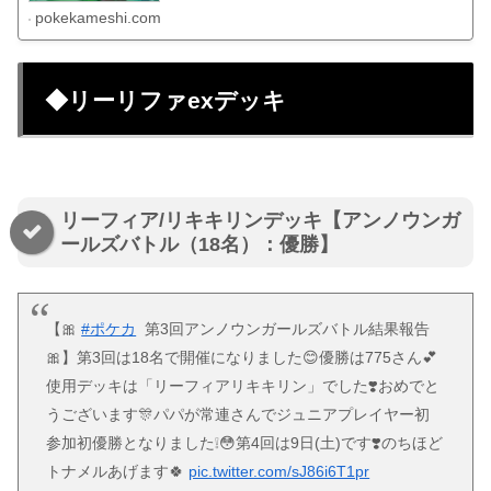
pokekameshi.com
◆リーリファexデッキ
リーフィア/リキキリンデッキ【アンノウンガ
ールズバトル（18名）：優勝】
【🎀
#ポケカ
第3回アンノウンガールズバトル結果報告
🎀】第3回は18名で開催になりました😊優勝は775さん💕
使用デッキは「リーフィアリキキリン」でした❣️おめでと
うございます🎊パパが常連さんでジュニアプレイヤー初
参加初優勝となりました❕😳第4回は9日(土)です❣️のちほど
トナメルあげます🍀
pic.twitter.com/sJ86i6T1pr