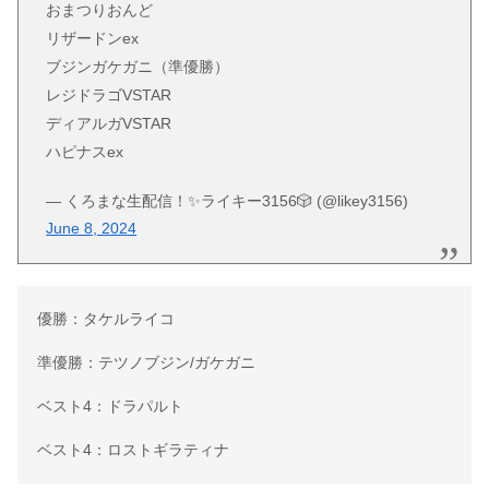
おまつりおんど
リザードンex
ブジンガケガニ（準優勝）
レジドラゴVSTAR
ディアルガVSTAR
ハピナスex
— くろまな生配信！✨ライキー3156🎲 (@likey3156)
June 8, 2024
優勝：タケルライコ
準優勝：テツノブジン/ガケガニ
ベスト4：ドラパルト
ベスト4：ロストギラティナ