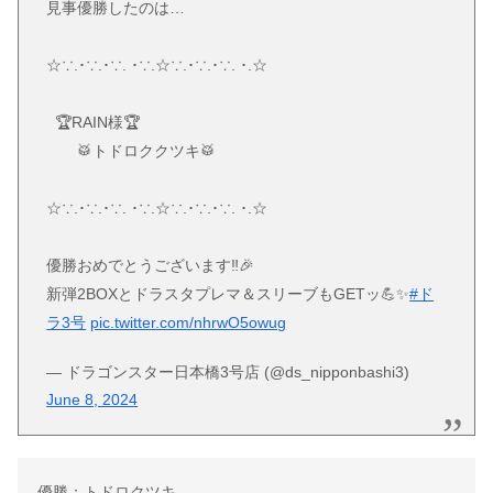
見事優勝したのは…
☆∵.･∵.･∵. ･∵.☆∵.･∵.･∵. ･.☆
🏆RAIN様🏆
🥁トドロククツキ🥁
☆∵.･∵.･∵. ･∵.☆∵.･∵.･∵. ･.☆
優勝おめでとうございます‼️🎉
新弾2BOXとドラスタプレマ＆スリーブもGETッ💪✨
#ド
ラ3号
pic.twitter.com/nhrwO5owug
— ドラゴンスター日本橋3号店 (@ds_nipponbashi3)
June 8, 2024
優勝：トドロクツキ