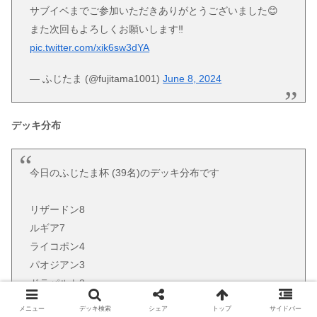
サブイベまでご参加いただきありがとうございました😊
また次回もよろしくお願いします‼️
pic.twitter.com/xik6sw3dYA
— ふじたま (@fujitama1001)
June 8, 2024
デッキ分布
今日のふじたま杯 (39名)のデッキ分布です
リザードン8
ルギア7
ライコポン4
パオジアン3
ドラパルト3
ロスバレ3
メニュー
デッキ検索
シェア
トップ
サイドバー