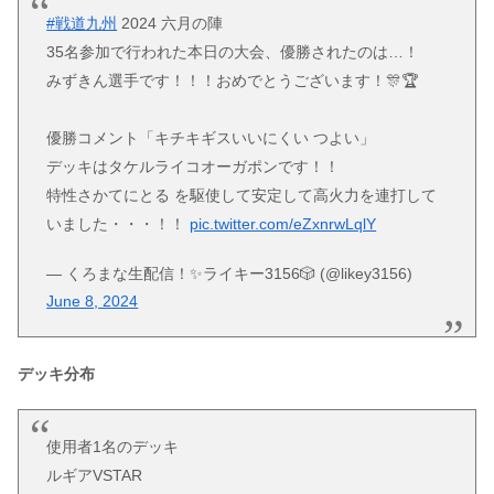
#戦道九州
2024 六月の陣
35名参加で行われた本日の大会、優勝されたのは…！
みずきん選手です！！！おめでとうございます！🎊🏆
優勝コメント「キチキギスいいにくい つよい」
デッキはタケルライコオーガポンです！！
特性さかてにとる を駆使して安定して高火力を連打して
いました・・・！！
pic.twitter.com/eZxnrwLqlY
— くろまな生配信！✨ライキー3156🎲 (@likey3156)
June 8, 2024
デッキ分布
使用者1名のデッキ
ルギアVSTAR