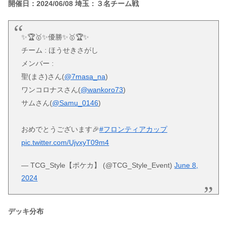
開催日：2024/06/08 埼玉：３名チーム戦
✨🏆🥇✨優勝✨🥇🏆✨
チーム : ほうせきさがし
メンバー :
聖(まさ)さん(
@7masa_na
)
ワンコロナスさん(
@wankoro73
)
サムさん(
@Samu_0146
)
おめでとうございます🎉
#フロンティアカップ
pic.twitter.com/UjvxyT09m4
— TCG_Style【ポケカ】 (@TCG_Style_Event)
June 8,
2024
デッキ分布