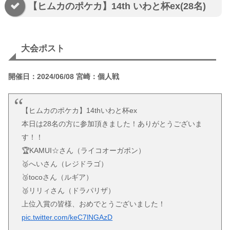
【ヒムカのポケカ】14th いわと杯ex(28名)
大会ポスト
開催日：2024/06/08 宮崎：個人戦
【ヒムカのポケカ】14thいわと杯ex
本日は28名の方に参加頂きました！ありがとうございま
す！！
🏆KAMUI☆さん（ライコオーガポン）
🥈へいさん（レジドラゴ）
🥉tocoさん（ルギア）
🥉リリィさん（ドラパリザ）
上位入賞の皆様、おめでとうございました！
pic.twitter.com/keC7lNGAzD