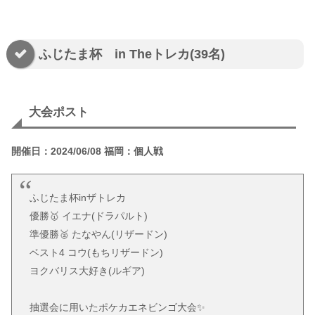
ふじたま杯 in Theトレカ(39名)
大会ポスト
開催日：2024/06/08 福岡：個人戦
ふじたま杯inザトレカ
優勝🥇 イエナ(ドラパルト)
準優勝🥈 たなやん(リザードン)
ベスト4 コウ(もちリザードン)
ヨクバリス大好き(ルギア)
抽選会に用いたポケカエネビンゴ大会✨