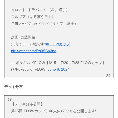
🥈ロスト+ドラパルト （星。選手）
🥉ルギア（はるぼう選手）
🥉ヨノ+ピジョ+ドラパ（うえてぃ選手）
次回は1週間後
矢向でチーム戦です‼️
#FLOWカップ
pic.twitter.com/Ez6f5Co3nd
— ポケギルドFLOW【6/15 ・7/20・7/28 FLOWカップ】
(@Pokeguild_FLOW)
June 8, 2024
デッキ分布
【デッキ分布公開】
第15回 FLOWカップ(100人)のデッキを公開します❗