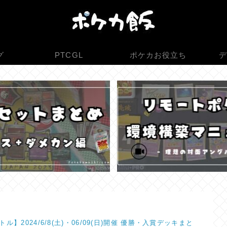
グ
PTCGL
ポケカお役立ち
デ
ル】2024/6/8(土)・06/09(日)開催 優勝・入賞デッキまと