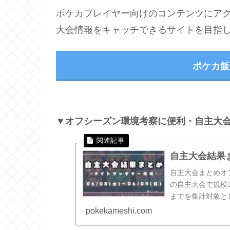
ポケカプレイヤー向けのコンテンツにア
大会情報をキャッチできるサイトを目指
ポケカ飯
▼オフシーズン環境考察に便利・自主大
自主大会結果ま
自主大会まとめオ
の自主大会で規模
までを集計対象と
で集計いたします。
pokekameshi.com