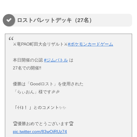
ロストバレットデッキ（27名）
⚔竜PAO町田大会リザルト⚔
#ポケモンカードゲーム
本日開催の公認
#ジムバトル
は
27名での開催‼
優勝は「Goodロスト」を使用された
「らぃおん」様です🎉🎉
「ｲｲﾈ！ 」とのコメント✨✨
🏆優勝おめでとうございます🏆
pic.twitter.com/83wOiRUz74