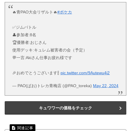
🔥青PAO大会リザルト🔥
#ポケカ
✅ジムバトル
👤参加者:8名
🏆優勝者:おじさん
使用デッキ:キュレム被害者の会（予定）
💬一言:Akiさん仕事お疲れ様です
🎉おめでとうございます🍾
pic.twitter.com/9Autewu4i2
— PAO(ぱお)トレカ青梅店 (@PAO_toreka)
May 22, 2024
キュワワーの価格をチェック