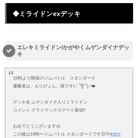
◆ミライドンexデッキ
エレキミライドン/かがやくムゲンダイナデッ
キ
16時より開催のジムバトル スタンダード
優勝者は、もりぴょん。様です(☝︎ ՞ਊ ՞)☝︎❤️
デッキ名:ムゲンダイナ入りミライドン
コメント:クライマックスゲート最強‼️
おめでとうございます㊗️
この後は19時〜ジムバトル スタンダードです😊💛
#ポケ