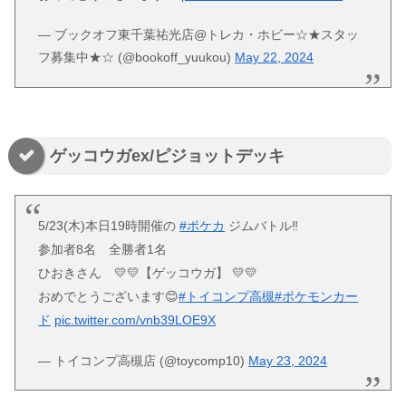
— ブックオフ東千葉祐光店@トレカ・ホビー☆★スタッ
フ募集中★☆ (@bookoff_yuukou)
May 22, 2024
ゲッコウガex/ピジョットデッキ
5/23(木)本日19時開催の
#ポケカ
ジムバトル‼️
参加者8名 全勝者1名
ひおきさん 💛💛【ゲッコウガ】 💛💛
おめでとうございます😊
#トイコンプ高槻
#ポケモンカー
ド
pic.twitter.com/vnb39LOE9X
— トイコンプ高槻店 (@toycomp10)
May 23, 2024