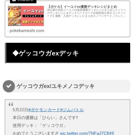
【ポケカ】イーユイex優勝デッキレシピまとめ
本記事の内容イーユイex最新優勝デッキレシピまとめシティリー
グデッキレシピ＆デッキコードカード詳細投稿を表示【シティリ
ーグ】優勝・入賞デッキレシピまとめスノーハザード／クレイバ
ースト環境結果、随時更新していきます！【ジムバトル】スノー
ハザー...
pokekameshi.com
◆ゲッコウガexデッキ
ゲッコウガex/ユキメノコデッキ
5月22日
#ポケモンカード
#ジムバトル
本日の優勝は「ひらい」さんです‼
使用デッキ：「ゲッコウガ」
おめでとうございます🎉
pic.twitter.com/7NFaJ7C849