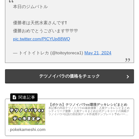
本日のジムバトル
優勝者は天然水素さんです❗️
優勝おめでとうございます🎊🎊🎊
pic.twitter.com/PICYUp88WQ
— トイトイトレカ (@toitoytoreca1)
May 21, 2024
テツノイバラの価格をチェック
【ポケカ】テツノイバラex環境デッキレシピまとめ
本記事の内容テツノイバラex最新優勝・入賞デッキレシピまとめ
シティリーグ優勝・入賞デッキまとめ公式デッキコードの掲載テ
ツノイバラ×伝説の溶岩洞デッキ作成用テンプレート予めパーツ
を入力しているのでカード検索する手間を減らせます！テンプレ
ートか...
pokekameshi.com