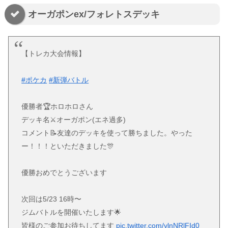
オーガポンex/フォレトスデッキ
【トレカ大会情報】
#ポケカ
#新弾バトル
優勝者🏆ホロホロさん
デッキ名⚔オーガポン(エネ過多)
コメント📝友達のデッキを使って勝ちました。やった
ー！！！といただきました🎊
優勝おめでとうございます
次回は5/23 16時〜
ジムバトルを開催いたします🌟
皆様のご参加お待ちしてます
pic.twitter.com/ylnNRlFId0