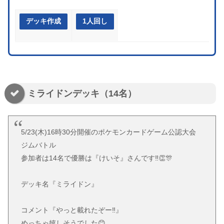
デッキ作成
1人回し
ミライドンデッキ（14名）
5/23(木)16時30分開催のポケモンカードゲーム公認大会
ジムバトル
参加者は14名で優勝は『けいそ』さんです‼️👏🎊
デッキ名『ミライドン』
コメント『やっと載れたぞー‼️』
めっちゃ嬉しそうでした😊