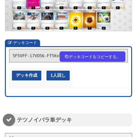
デッキコード
5F5VFF-i7VO56-Ff5kvk
デッキコードをコピーする。
デッキ作成
1人回し
テツノイバラ単デッキ