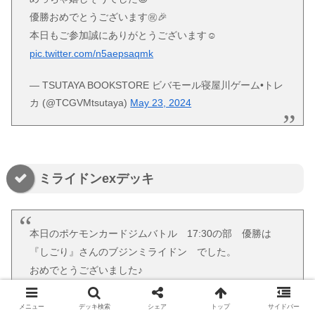
優勝おめでとうございます㊗️🎉
本日もご参加誠にありがとうございます☺️
pic.twitter.com/n5aepsaqmk
— TSUTAYA BOOKSTORE ビバモール寝屋川ゲーム•トレ
カ (@TCGVMtsutaya)
May 23, 2024
ミライドンexデッキ
本日のポケモンカードジムバトル 17:30の部 優勝は
『しごり』さんのブジンミライドン でした。
おめでとうございました♪
１位🥇しごりさん
メニュー
デッキ検索
シェア
トップ
サイドバー