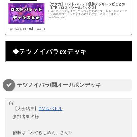
【ポケカ】ロストバレット優勝デッキレシピまとめ
【LTB：ロストツールボックス】
ロストギミックを使用しウッウをはじめとする非ルールアタッカ
ーで構成されたデッキをまとめています。海外デッキ名：
LostZoneBox
pokekameshi.com
◆テツノイバラexデッキ
テツノイバラ/闘オーガポンデッキ
【大会結果】
#ジムバトル
参加者9⃣名様
優勝は「みやきしめん」さん✨