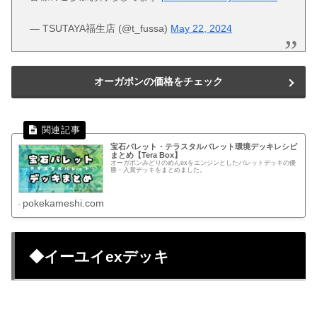
— TSUTAYA福生店 (@t_fussa)
May 22, 2024
オーガポンの価格をチェック
宝石バレット・テラスタルバレット環境デッキレシピ
まとめ【Tera Box】
オーガポンみどりのめんexをエンジンとしたバレットデッキの優
勝・入賞デッキをまとめました。
pokekameshi.com
◆イーユイexデッキ