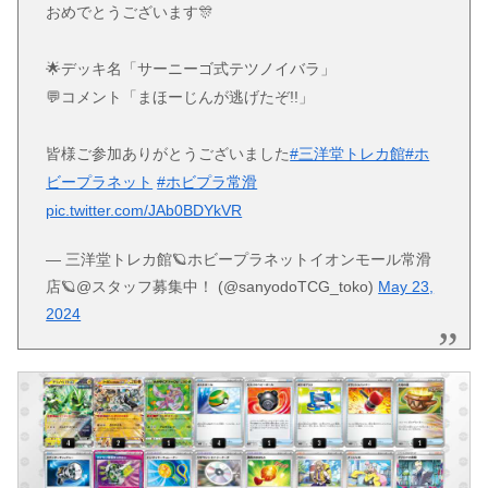
おめでとうございます🎊
🌟デッキ名「サーニーゴ式テツノイバラ」
💬コメント「まほーじんが逃げたぞ!!」
皆様ご参加ありがとうございました
#三洋堂トレカ館
#ホ
ビープラネット
#ホビプラ常滑
pic.twitter.com/JAb0BDYkVR
— 三洋堂トレカ館🪐ホビープラネットイオンモール常滑
店🪐@スタッフ募集中！ (@sanyodoTCG_toko)
May 23,
2024