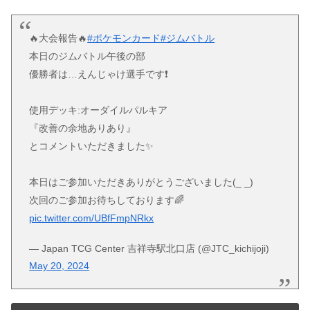
🔥大会報告🔥
#ポケモンカード
#ジムバトル
本日のジムバトル午後の部
優勝者は…えんじゃけ選手です❗
使用デッキ:オーダイルパルキア
『改善の余地ありあり』
とコメントいただきました✨
本日はご参加いただきありがとうございました(_ _)
次回のご参加お待ちしております🌈
pic.twitter.com/UBfFmpNRkx
— Japan TCG Center 吉祥寺駅北口店 (@JTC_kichijoji)
May 20, 2024