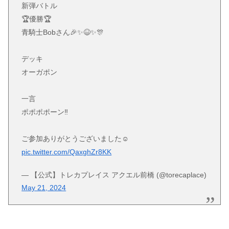
新弾バトル
🏆️優勝🏆️
青騎士Bobさん🎉✨😆✨🎊
デッキ
オーガポン
一言
ポポポポーン‼︎
ご参加ありがとうございました☺️
pic.twitter.com/QaxghZr8KK
— 【公式】トレカプレイス アクエル前橋 (@torecaplace)
May 21, 2024