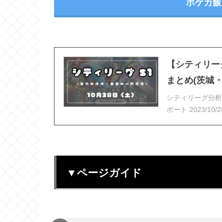
ポケカ飯
【シティリーグ
まとめ(茨城
シティリーグ分析
ポート 2023/1
▼ページガイド