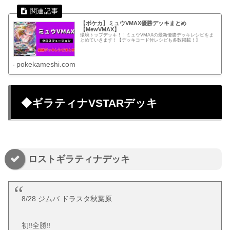
【ポケカ】ミュウVMAX優勝デッキまとめ
【MewVMAX】
環境トップデッキ！！ミュウVMAXの最新優勝デッキレシピをま
とめていきます！【デッキコード付レシピも多数掲載！】
pokekameshi.com
◆ギラティナVSTARデッキ
ロストギラティナデッキ
8/28 ジムバ ドラスタ秋葉原
初‼️全勝‼️