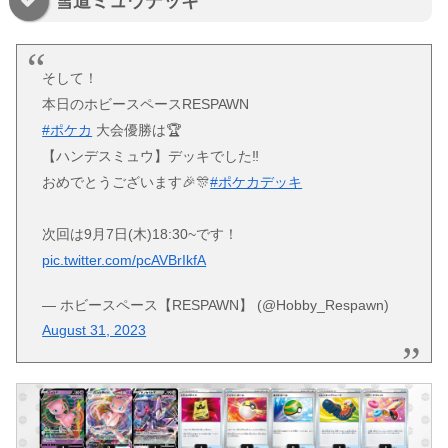
雪道ミュウデッキ
そして！
本日のホビースペースRESPAWN
#ポケカ
大会優勝は🏆
【ハンデスミュウ】デッキでした‼️
おめでとうございます🎉🎊
#ポケカデッキ
次回は9月7日(木)18:30~です！
pic.twitter.com/pcAVBrIkfA
— ホビースペース【RESPAWN】 (@Hobby_Respawn)
August 31, 2023