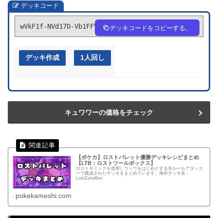
デッキコード
wVkF1f-NVd17D-Vb1FFV
デッキコードをコピーする。
デッキ作成
1人回し
キュワワーの価格をチェック
【ポケカ】ロストバレット優勝デッキレシピまとめ
【LTB：ロストツールボックス】
ロストギミックを使用しウッウをはじめとする非ルールアタッカ
ーで構成されたデッキをまとめています。海外デッキ名：
LostZoneBox
pokekameshi.com