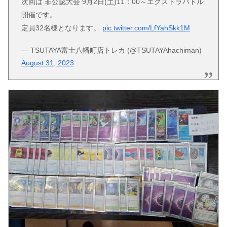
次回は 非公認大会 9月2日(土)11：00～エクストラバトル
開催です。
定員32名様となります。
pic.twitter.com/LfYahSkk1M
— TSUTAYA富士八幡町店トレカ (@TSUTAYAhachiman)
August 31, 2023