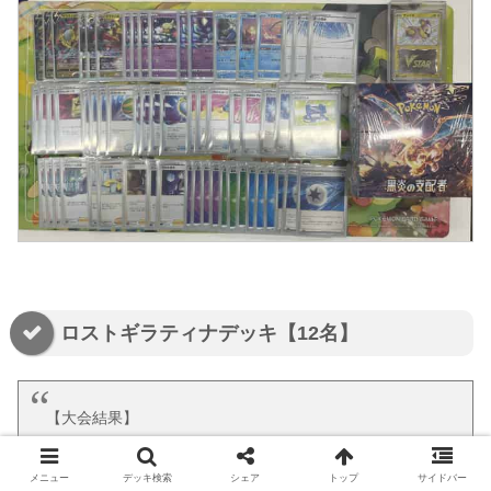
ロストギラティナデッキ【12名】
【大会結果】
8/31 ミニOceanトナメは参加者 12名での開催！
優勝はりゅうとさんのロストギラティナデッキです！
メニュー
デッキ検索
シェア
トップ
サイドバー