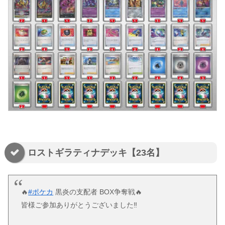
ロストギラティナデッキ【23名】
🔥
#ポケカ
黒炎の支配者 BOX争奪戦🔥
皆様ご参加ありがとうございました‼️