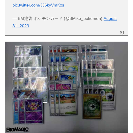
pic.twitter.com/JJ6kyVmKxs
— BM池袋 ポケモンカード (@BMike_pokemon)
August
31, 2023