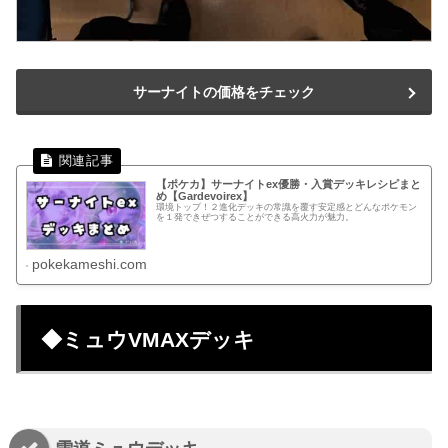
サーナイトの価格をチェック
【ポケカ】サーナイトex優勝・入賞デッキレシピまと
め【Gardevoirex】
環境トップ！２進化デッキの常識を覆す安定感とどんなポケモン
を１発できぜつすることができる高火力が魅力。
pokekameshi.com
◆ミュウVMAXデッキ