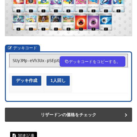
デッキコード
SUy3Mp-eVh3Ux-pSEpXp
デッキコードをコピーする。
デッキ作成
1人回し
リザードンの価格をチェック