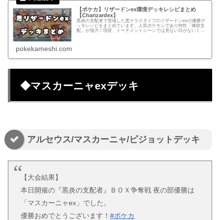
【ポケカ】リザードンex環境デッキレシピまとめ
【Charizardex】
黒炎の支配者で登場した悪テラスタイプのリザードンexの優勝デ
ッキレシピをまとめています。人気ポケモンであり特性「煉獄支
配」が強力！現状、トーナメントシーンでは見ない日がないくら
い多くの方が使用しているデッキ。
pokekameshi.com
◆マスカーニャexデッキ
アルセウス/マスカーニャ/ピジョットデッキ
【大会結果】
本日開催の『黒炎の支配者』ＢＯＸ争奪戦 夜の部優勝は
「マスカーニャex」でした。
優勝おめでとうございます！
#ポケカ