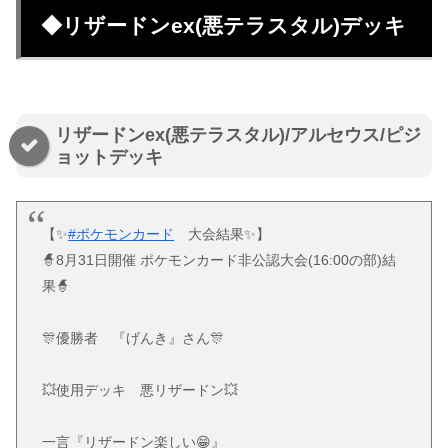
◆リザードンex(悪テラスタル)デッキ
リザードンex(悪テラスタル)/アルセウス/ピジ
ョットデッキ
【✨
#ポケモンカード
大会結果✨】
🧙8月31日開催 ポケモンカード非公認大会(16:00の部)結
果🧙
🎊優勝者 『げんき』さん🎊
💥使用デッキ 悪リザードン💥
一言『リザードン楽しい😁』