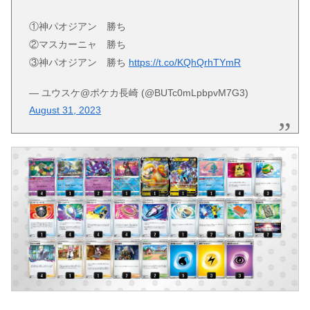
①神パオジアン 勝ち
②マスカーニャ 勝ち
③神パオジアン 勝ち
https://t.co/KQhQrhTYmR
— ユウスケ@ポケカ長崎 (@BUTc0mLpbpvM7G3)
August 31, 2023