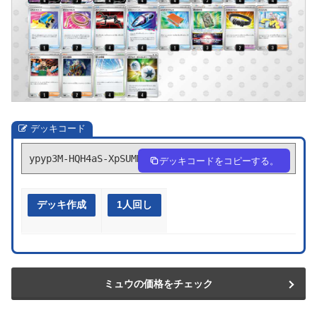
デッキコード
ypyp3M-HQH4aS-XpSUMR
デッキコードをコピーする。
デッキ作成
1人回し
ミュウの価格をチェック