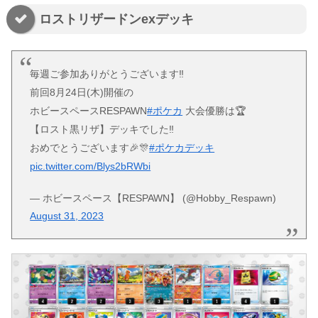
ロストリザードンexデッキ
毎週ご参加ありがとうございます‼️
前回8月24日(木)開催の
ホビースペースRESPAWN
#ポケカ
大会優勝は🏆
【ロスト黒リザ】デッキでした‼️
おめでとうございます🎉🎊
#ポケカデッキ
pic.twitter.com/Blys2bRWbi
— ホビースペース【RESPAWN】 (@Hobby_Respawn)
August 31, 2023