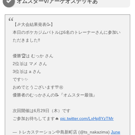
オムスターV/アーケオスデッキあ
【🎉大会結果発表🥳】
本日のポケカジムバトルは6名のトレーナーさんに参加い
ただきました‼️
優勝🏆は むっか さん
2位🥈は マメ さん
3位🥉は a さん
です✨✨
おめでとうございます🎊㊗️
優勝者のむっかさんの📝『オムスター最強』
次回開催は6月29日（木）です
ご参加お待ちしてます🔥
pic.twitter.com/LxHp8YzTMr
— トレカステーション中島新町店 (@ts_nakazima)
June