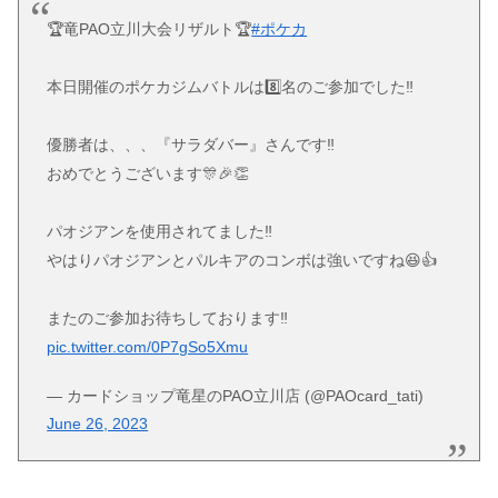
🏆竜PAO立川大会リザルト🏆
#ポケカ
本日開催のポケカジムバトルは8️⃣名のご参加でした‼️
優勝者は、、、『サラダバー』さんです‼️
おめでとうございます🎊🎉👏
パオジアンを使用されてました‼️
やはりパオジアンとパルキアのコンボは強いですね😆👍
またのご参加お待ちしております‼️
pic.twitter.com/0P7gSo5Xmu
— カードショップ竜星のPAO立川店 (@PAOcard_tati)
June 26, 2023