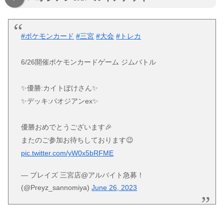
#ポケモンカード
#三宮
#大会
#トレカ
6/26開催ポケモンカードゲーム ジムバトル
✨優勝:カイトぽけさん✨
✨デッキ:パオジアンex✨
優勝おめでとうございます🎉
またのご参加お待ちしております😉
pic.twitter.com/yW0x5bRFME
— プレイズ 三宮店@アルバイト急募！
(@Preyz_sannomiya)
June 26, 2023