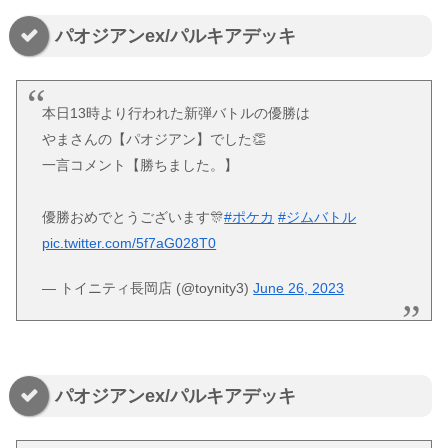
パオジアンex/パルキアデッキ
本日13時より行われた新弾バトルの優勝は
やまさんの【パオジアン】でした👏
一言コメント【勝ちました。】
優勝おめでとうございます🎊
#ポケカ
#ジムバトル
pic.twitter.com/5f7aG028T0
— トイニティ長岡店 (@toynity3)
June 26, 2023
パオジアンex/パルキアデッキ