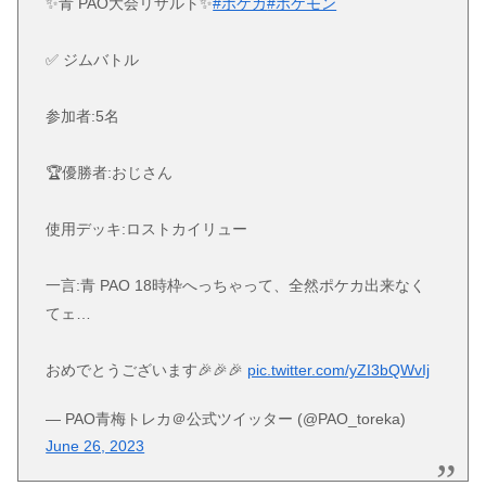
✨青 PAO大会リザルト✨
#ポケカ
#ポケモン
✅ ジムバトル
参加者:5名
🏆優勝者:おじさん
使用デッキ:ロストカイリュー
一言:青 PAO 18時枠へっちゃって、全然ポケカ出来なく
てェ…
おめでとうございます🎉🎉🎉
pic.twitter.com/yZI3bQWvIj
— PAO青梅トレカ＠公式ツイッター (@PAO_toreka)
June 26, 2023