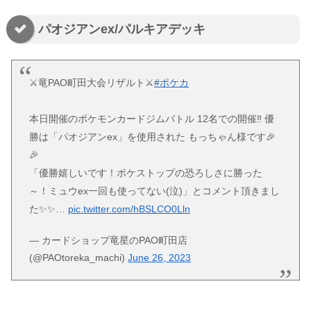
パオジアンex/パルキアデッキ
⚔️竜PAO町田大会リザルト⚔️
#ポケカ
本日開催のポケモンカードジムバトル 12名での開催‼️ 優
勝は「パオジアンex」を使用された もっちゃん様です🎉
🎉
「優勝嬉しいです！ポケストップの恐ろしさに勝った
～！ミュウex一回も使ってない(泣)」とコメント頂きまし
た✨✨…
pic.twitter.com/hBSLCO0Lln
— カードショップ竜星のPAO町田店
(@PAOtoreka_machi)
June 26, 2023