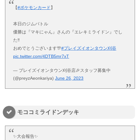
【
#ポケモンカード
】
本日のジムバトル
優勝は『マキにゃん』さんの『エレキミライドン』でし
た‼️
おめでとうございます🎊
#プレイズイオンタウン刈谷
pic.twitter.com/4DTB5mr7xT
— プレイズイオンタウン刈谷店🎉スタッフ募集中
(@preyzAeonkariya)
June 26, 2023
モココミライドンデッキ
✨大会報告✨