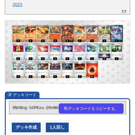
2023
デッキコード
9NnNng-hXPKxu-Q9nN6P
デッキコードをコピーする。
デッキ作成
1人回し