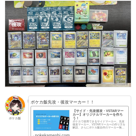
ポケカ飯先攻・後攻マーカー！！
【サイド・先攻後攻・VSTARマー
カー】オリジナルマーカーを作ろ
う！
ポケカ飯
ポケカで使用できるサイドマーカー、先攻
後攻マーカー、VSTARマーカーの作り方を
解説、さらにポケカ飯自作のマーカー無料
配布してます！コロナに負けるな精神でリ
モートポケカを応援してます。
pokekameshi.com