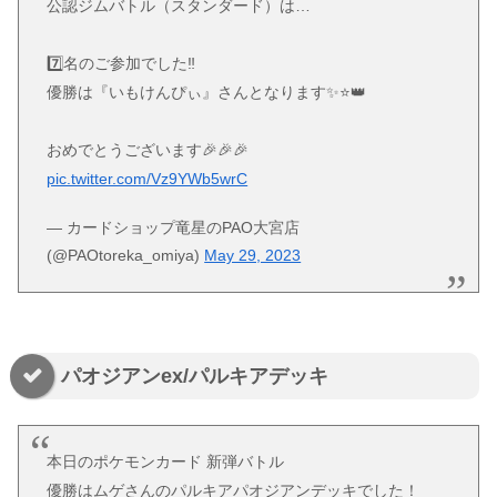
公認ジムバトル（スタンダード）は…
7️⃣名のご参加でした‼️
優勝は『いもけんぴぃ』さんとなります✨⭐️👑
おめでとうございます🎉🎉🎉
pic.twitter.com/Vz9YWb5wrC
— カードショップ竜星のPAO大宮店
(@PAOtoreka_omiya)
May 29, 2023
パオジアンex/パルキアデッキ
本日のポケモンカード 新弾バトル
優勝はムゲさんのパルキアパオジアンデッキでした！