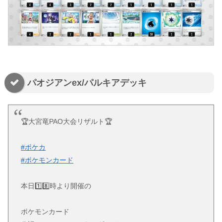
パオジアンex/パルキアデッキ
🏆大宮竜PAO大会リザルト🏆
#ポケカ
#ポケモンカード
本日1️⃣8️⃣時より開催の
ポケモンカード