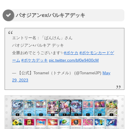
パオジアンex/パルキアデッキ
エントリー名：「ばんけん」さん
パオジアン+パルキア デッキ
全勝おめでとうございます✨
#ポケカ
#ポケモンカードゲ
ーム
#ポケカデッキ
pic.twitter.com/bf0e9400cM
— 【公式】Tonamel（トナメル） (@TonamelJP)
May
29, 2023