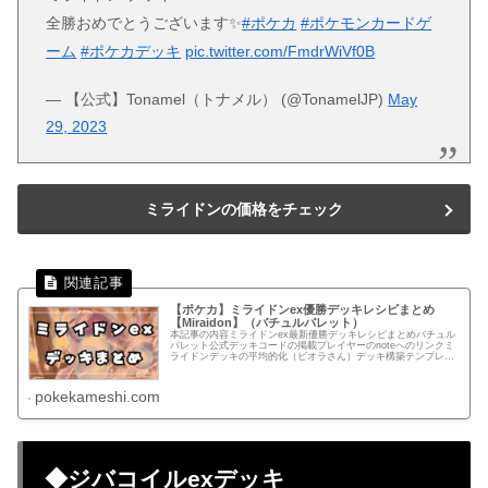
全勝おめでとうございます✨
#ポケカ
#ポケモンカードゲ
ーム
#ポケカデッキ
pic.twitter.com/FmdrWiVf0B
— 【公式】Tonamel（トナメル） (@TonamelJP)
May
29, 2023
ミライドンの価格をチェック
【ポケカ】ミライドンex優勝デッキレシピまとめ
【Miraidon】（バチュルバレット）
本記事の内容ミライドンex最新優勝デッキレシピまとめバチュル
バレット公式デッキコードの掲載プレイヤーのnoteへのリンクミ
ライドンデッキの平均的化（ビオラさん）デッキ構築テンプレー
トあらかじめカードをセットしているのでデッキ構築を時短でき
ま...
pokekameshi.com
◆ジバコイルexデッキ