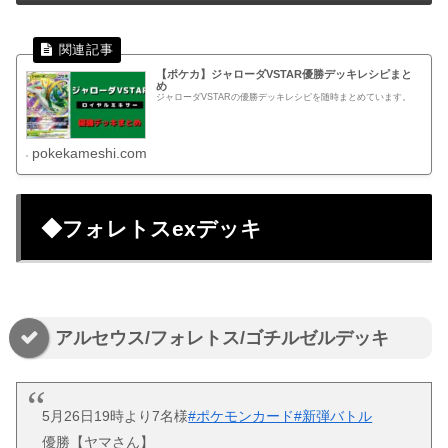
【ポケカ】ジャローダVSTAR優勝デッキレシピまと
め
ジャローダVSTARの優勝デッキレシピを随時まとめています。
pokekameshi.com
◆フォレトスexデッキ
アルセウス/フォレトス/ゴチルゼルデッキ
5月26日19時より7名様
#ポケモンカード
#新弾バトル
優勝【ヤマさん】