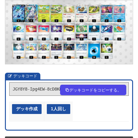
デッキコード
JGY8Y8-Ipg4EW-8cD8KD
デッキコードをコピーする。
デッキ作成
1人回し