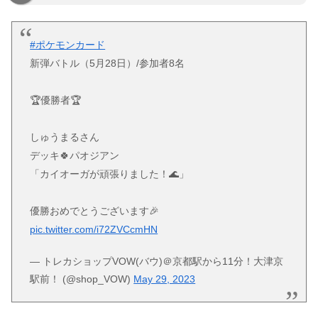
#ポケモンカード
新弾バトル（5月28日）/参加者8名
🏆優勝者🏆
しゅうまるさん
デッキ🍀パオジアン
「カイオーガが頑張りました！🌊」
優勝おめでとうございます🎉
pic.twitter.com/i72ZVCcmHN
— トレカショップVOW(バウ)＠京都駅から11分！大津京
駅前！ (@shop_VOW)
May 29, 2023