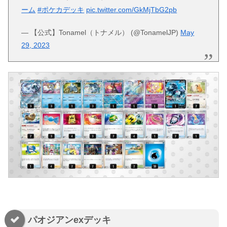
ーム
#ポケカデッキ
pic.twitter.com/GkMjTbG2pb
— 【公式】Tonamel（トナメル） (@TonamelJP)
May
29, 2023
パオジアンexデッキ