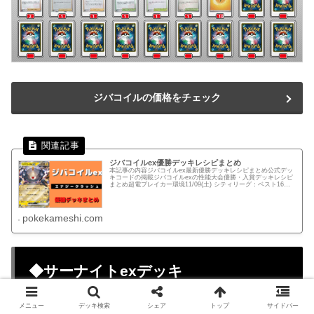
ジバコイルの価格をチェック
ジバコイルex優勝デッキレシピまとめ
本記事の内容ジバコイルex最新優勝デッキレシピまとめ公式デッ
キコードの掲載ジバコイルexの性能大会優勝・入賞デッキレシピ
まとめ超電ブレイカー環境11/09(土) シティリーグ：ベスト16店
舗：TSUTAYA 津田沼店トレカコーナー(千葉)プ...
pokekameshi.com
◆サーナイトexデッキ
メニュー
デッキ検索
シェア
トップ
サイドバー