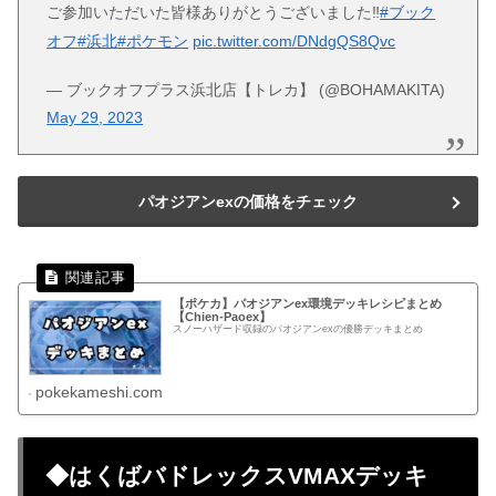
ご参加いただいた皆様ありがとうございました‼️
#ブック
オフ
#浜北
#ポケモン
pic.twitter.com/DNdgQS8Qvc
— ブックオフプラス浜北店【トレカ】 (@BOHAMAKITA)
May 29, 2023
パオジアンexの価格をチェック
【ポケカ】パオジアンex環境デッキレシピまとめ
【Chien-Paoex】
スノーハザード収録のパオジアンexの優勝デッキまとめ
pokekameshi.com
◆はくばバドレックスVMAXデッキ