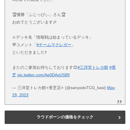
🏆優勝「ふじっぴぃ」さん🏆
おめでとうございます🎉
⚔️デッキ名「情報戦は始まっているデッキ」
💬コメント「
#チームマクレガー
」
といただきました‼️
またのご参加お待ちしております😊
#三洋堂トレカ館
#香
芝
pic.twitter.com/Ae0DAxUS89
— 三洋堂トレカ館⭐️香芝店⭐️ (@sanyodoTCG_kasi)
May
29, 2023
ラウドボーンの価格をチェック