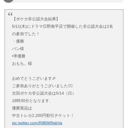
【ポケカ非公認大会結果】
5/11(木)にドラマ日野南平店で開催した非公認大会は2名
の参加でした！
・優勝
パン様
•準優勝
おもち。様
おめでとうございます🎉
ご参加ありがとうございました🙇‍♂️
次回ポケカ非公認大会は5/14（日）
18時30分となります、
優勝賞品は
中古トレカ2,200円割引チケット！
pic.twitter.com/RjB0M9qbVa