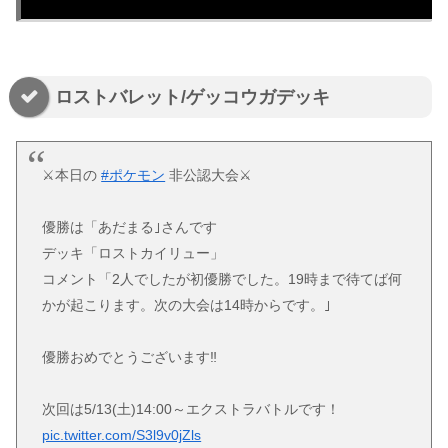
ロストバレット/ゲッコウガデッキ
⚔️本日の
#ポケモン
非公認大会⚔️
優勝は「あだまる｣さんです
デッキ「ロストカイリュー」
コメント「2人でしたが初優勝でした。19時まで待てば何
かが起こります。次の大会は14時からです。｣
優勝おめでとうございます‼️
次回は5/13(土)14:00～エクストラバトルです！
pic.twitter.com/S3l9v0jZls