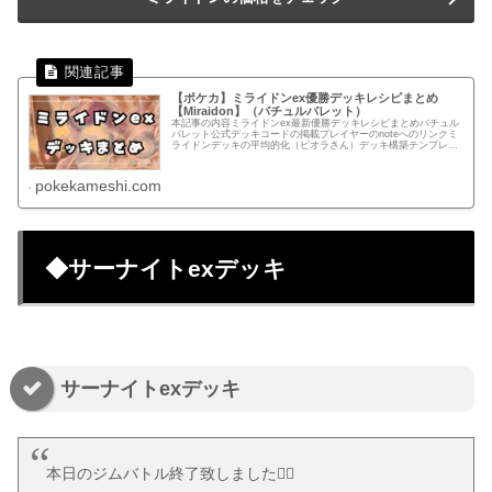
【ポケカ】ミライドンex優勝デッキレシピまとめ
【Miraidon】（バチュルバレット）
本記事の内容ミライドンex最新優勝デッキレシピまとめバチュル
バレット公式デッキコードの掲載プレイヤーのnoteへのリンクミ
ライドンデッキの平均的化（ビオラさん）デッキ構築テンプレー
トあらかじめカードをセットしているのでデッキ構築を時短でき
ま...
pokekameshi.com
◆サーナイトexデッキ
サーナイトexデッキ
本日のジムバトル終了致しました🙇‍♂️