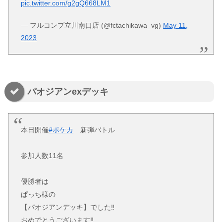
pic.twitter.com/g2gQ668LM1
— フルコンプ立川南口店 (@fctachikawa_vg)
May 11,
2023
パオジアンexデッキ
本日開催
#ポケカ
新弾バトル
参加人数11名
優勝者は
ぱっち様の
【パオジアンデッキ】でした‼️
おめでとうございます‼️