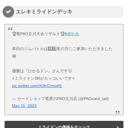
エレキミライドンデッキ
🏆竜PAO立川大会リザルト🏆
#ポケカ
本日のジムバトルは2️⃣0️⃣名の方にご参加いただきました
😆
優勝は『ひかるドン』さんです🥇
⚡️ミライドンSRがカッコいいです⚡️
pic.twitter.com/XDIrCrmoH1
— カードショップ竜星のPAO立川店 (@PAOcard_tati)
May 11, 2023
ミライドンの価格をチェック