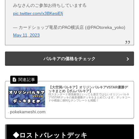
みなさんのご参加お待ちしています💪
pic.twitter.com/x3BKesiEfj
— カードショップ竜星のPAO横浜店 (@PAOtoreka_yoko)
May 11, 2023
パルキアの価格をチェック
【大空洞パルキア】オリジンパルキアVSTAR優勝デ
ッキまとめ【ボムパルキア】
現スタンダード環境最強といっても過言ではないオリジンパルキ
アVSTARデッキの最新優勝デッキをまとめています。デッキコー
ドや構築に便利なテンプレートも掲載！
pokekameshi.com
◆ロストバレットデッキ