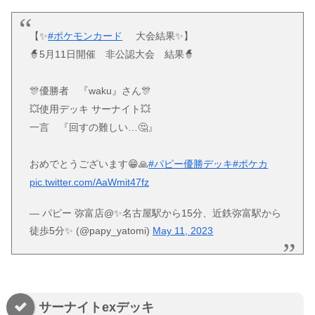
【✨
#ポケモンカード
大会結果✨】
🧙5月11日開催 非公認大会 結果🧙
🎊優勝者 『waku』さん🎊
💥使用デッキ サーナイト💥
一言 『回すの難しい…🤔』
おめでとうございます😁🙏
#パピー優勝デッキ
#ポケカ
pic.twitter.com/AaWmit47fz
— パピー 弥富店@✨名古屋駅から15分、近鉄弥富駅から
徒歩5分✨ (@papy_yatomi)
May 11, 2023
サーナイトexデッキ