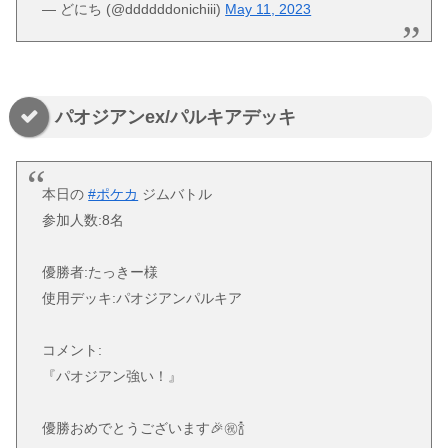
— どにち (@ddddddonichiii)
May 11, 2023
パオジアンex/パルキアデッキ
本日の
#ポケカ
ジムバトル
参加人数:8名
優勝者:たっきー様
使用デッキ:パオジアンパルキア
コメント:
『パオジアン強い！』
優勝おめでとうございます🎉㊗️🍾