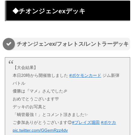
◆チオンジェンexデッキ
チオンジェンex/フォレトス/レントラーデッキ
【大会結果】
本日20時から開催致しました
#ポケモンカード
ジム新弾
バトル
優勝は『マメ』さんでした🎉
おめでとうございます🎊
デッキのお写真と
「蝸管最強！」とコメント頂きました✨
ご参加ありがとうございます😊
#プレイズ堀田
#ポケカ
pic.twitter.com/GGemRzz4dv