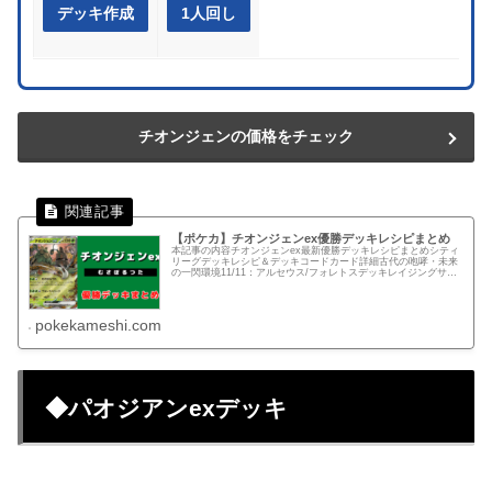
デッキ作成
1人回し
チオンジェンの価格をチェック
【ポケカ】チオンジェンex優勝デッキレシピまとめ
本記事の内容チオンジェンex最新優勝デッキレシピまとめシティ
リーグデッキレシピ＆デッキコードカード詳細古代の咆哮・未来
の一閃環境11/11：アルセウス/フォレトスデッキレイジングサー
フ環境10/22(日) ベスト4 定員：64名店舗：トレカ...
pokekameshi.com
◆パオジアンexデッキ