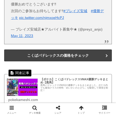
優勝おめでとうございます‼️
次回のご参加もお待ちしてます‼️
#プレイズ安城
#優勝デ
ッキ
pic.twitter.com/njmxoeHcPJ
— プレイズ安城店★アルバイト募集中★ (@preyz_anjo)
May 11, 2023
こくばバドレックスの価格をチェック
【ポケカ】こくばバドレックスVMAX優勝デッキまと
め【黒馬】
黒馬バドレックスVMAXの優勝デッキをまとめました。ポケカ内
でも最強クラスの特性「めいかいのとびら」を駆使して環境を制
圧！
pokekameshi.com
メニュー
デッキ検索
シェア
トップ
サイドバー