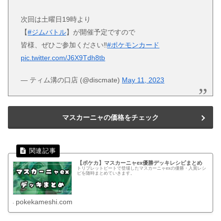
次回は土曜日19時より
【
#ジムバトル
】が開催予定ですので
皆様、ぜひご参加ください‼
#ポケモンカード
pic.twitter.com/J6X9Tdh8tb
— ティム溝の口店 (@discmate)
May 11, 2023
マスカーニャの価格をチェック
【ポケカ】マスカーニャex優勝デッキレシピまとめ
トリプレットビートで登場したマスカーニャexの優勝・入賞レシ
ピを随時まとめていきます。
pokekameshi.com