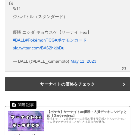
5/11
ジムバトル（スタンダード）
優勝 ニシダ キョウスケ【サーナイトex】
#BALL
#PokémonTCG
#ポケモンカード
pic.twitter.com/BA62hkjbDu
— BALL (@BALL_kumamoto)
May 11, 2023
サーナイトの価格をチェック
【ポケカ】サーナイトex優勝・入賞デッキレシピまと
め【Gardevoirex】
環境トップ！２進化デッキの常識を覆す安定感とどんなポケモン
を１発できぜつすることができる高火力が魅力。