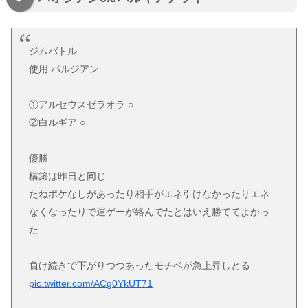
ジムバトル
使用 パルジアン
①アルセウスゼラオラ ○
②白ルギア ○
優勝
構築は昨日と同じ
たねポケなしがあったり相手がエネ引けなかったりエネ
なくなったりで運ゲーが絡んでたとはいえ勝ててよかっ
た
負け続きで下がりつつあったモチベが急上昇しとる
pic.twitter.com/ACg0YkUT71