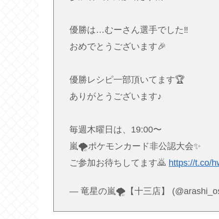
優勝は…むーさん選手でした‼️
おめでとうございます🎉
優勝レシピ一部頂いてます🏆
ありがとうございます♪
毎週木曜日は、19:00〜
嵐🌪ポケモンカード非公認大会✨
ご参加お待ちしてます🙇
https://t.c
— 竜星の嵐🌪【十三店】 (@arashi_os