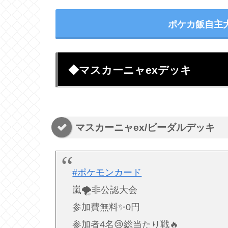
ポケカ飯自主
◆マスカーニャexデッキ
マスカーニャex/ビーダルデッキ
#ポケモンカード
嵐🌪非公認大会
参加費無料✨0円
参加者4名😢総当たり戦🔥