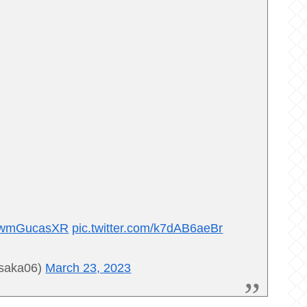
o/hwmGucasXR
pic.twitter.com/k7dAB6aeBr
aka06)
March 23, 2023