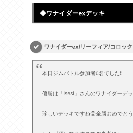
◆ワナイダーexデッキ
ワナイダーex/リーフィア/コロッ
本日ジムバトル参加者6名でした❗️
優勝は「isesi」さんのワナイダーデ
珍しいデッキですね😲全勝おめでとう