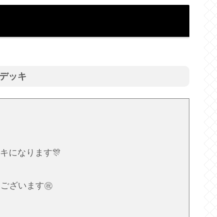
クデッキ
ッキになります🎊
ございます㊗️