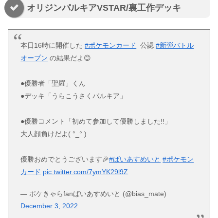
オリジンパルキアVSTAR/裏工作デッキ
本日16時に開催した
#ポケモンカード
公認
#新弾バトル
オープン
の結果だよ😊
●優勝者「聖羅」くん
●デッキ「うらこうさくパルキア」
●優勝コメント「初めて参加して優勝しました!!」
大人顔負けだよ( °_° )
優勝おめでとうございます🎉
#ばいあすめいと
#ポケモン
カード
pic.twitter.com/7ymYK29l9Z
— ポケきゃらfanばいあすめいと (@bias_mate)
December 3, 2022