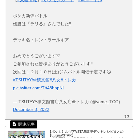
ポケカ新弾バトル
優勝は『ラリる』さんでした‼
デッキ名：レントラールギア
おめでとうございます🎊
ご参加された皆様ありがとうございます‼
次回は１２月１０日(土)ジムバトル開催予定です😄
#TSUTAYA
#積文館
#八女
#トレカ
pic.twitter.com/Ttt48bnpNI
— TSUTAYA積文館書店八女店＠トレカ (@yame_TCG)
December 3, 2022
【ポケカ】ルギアVSTAR環境デッキレシピまとめ
【LugiaVSTAR】