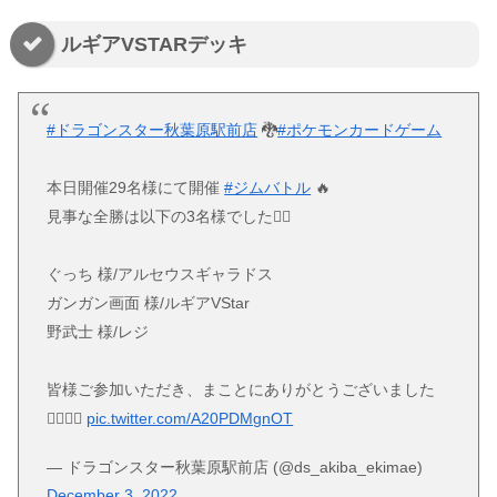
ルギアVSTARデッキ
#ドラゴンスター秋葉原駅前店
🐉
#ポケモンカードゲーム
本日開催29名様にて開催
#ジムバトル
🔥
見事な全勝は以下の3名様でした💁‍♂️
ぐっち 様/アルセウスギャラドス
ガンガン画面 様/ルギアVStar
野武士 様/レジ
皆様ご参加いただき、まことにありがとうございました
💁‍♂️💁‍♂️
pic.twitter.com/A20PDMgnOT
— ドラゴンスター秋葉原駅前店 (@ds_akiba_ekimae)
December 3, 2022