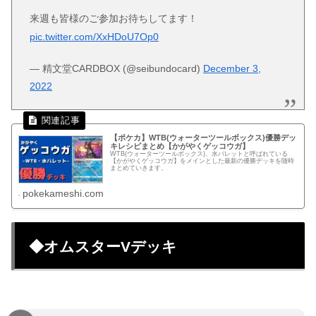
来週も皆様のご参加お待ちしてます！
pic.twitter.com/XxHDoU7Op0
— 精文堂CARDBOX (@seibundocard)
December 3,
2022
【ポケカ】WTB(ウォーターツールボックス)優勝デッ
キレシピまとめ【かがやくゲッコウガ】
WTB(ウォーターツールボックス)、水バレットと呼ばれている
【かがやくゲッコウガ】をメインとした最新の優勝デッキを随時
まとめていきます。
pokekameshi.com
◆オムスターVデッキ