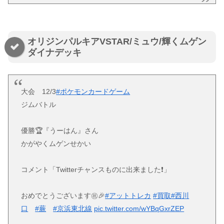
オリジンパルキアVSTAR/ミュウ/輝くムゲン
ダイナデッキ
大会 12/3
#ポケモンカードゲーム
ジムバトル
優勝🏆『うーはん』さん
かがやくムゲンせかい
コメント「Twitterチャンスものに出来ました❗️」
おめでとうございます㊗️🎉
#アットトレカ
#買取
#西川
口
#蕨
#京浜東北線
pic.twitter.com/wYBqGxrZEP