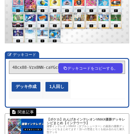
デッキコード
48cx88-Vzx8NN-caYGc8
デッキコードをコピーする。
デッキ作成
1人回し
【ポケカ】れんげきインテレオンVMAX優勝デッキレ
シピまとめ【インテウーラ】
連撃インテレオンVMAX（ダブルシューター）の最新の優勝デッ
キレシピをまとめてます！頂への雪道とモミを組み合わせた耐久
型デッキ