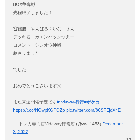
BOX争奪戦
先程終了しました！
🏆優勝 やんばるくいな さん
デッキ名 カエンバックつえー
コメント シンオウ神殿
刺さりました
でした
おめでとうございます㊗️
また来週開催予定です
#vidaway行徳
#ポケカ
https://t.co/NOwpKGPOZp
pic.twitter.com/86SFEjdXhE
— トレカ専門店Vidaway行徳店 (@vw_1453)
December
3, 2022