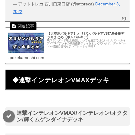
— アットトレカ 西川口東口店 (@attoreca)
December 3,
2022
【大空洞パルキア】オリジンパルキアVSTAR優勝デ
ッキまとめ【ボムパルキア】
現スタンダード環境最強といっても過言ではないオリジンパルキ
アVSTARデッキの最新優勝デッキをまとめています。デッキコー
ドや構築に便利なテンプレートも掲載！
pokekameshi.com
◆連撃インテレオンVMAXデッキ
連撃インテレオンVMAX/インテレオン/オクタ
ン/輝くムゲンダイナデッキ