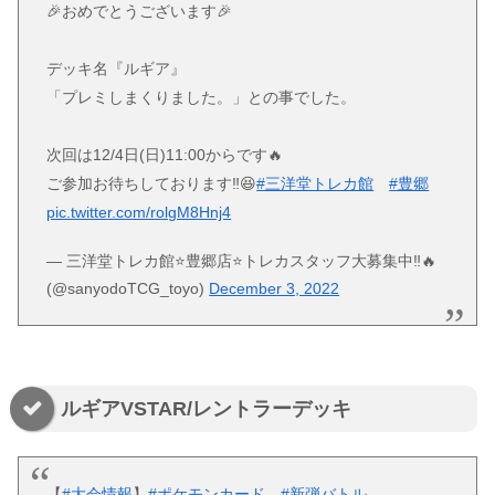
🎉おめでとうございます🎉
デッキ名『ルギア』
「プレミしまくりました。」との事でした。
次回は12/4日(日)11:00からです🔥
ご参加お待ちしております‼😆
#三洋堂トレカ館
#豊郷
pic.twitter.com/rolgM8Hnj4
— 三洋堂トレカ館⭐️豊郷店⭐️トレカスタッフ大募集中‼️🔥
(@sanyodoTCG_toyo)
December 3, 2022
ルギアVSTAR/レントラーデッキ
【
#大会情報
】
#ポケモンカード
#新弾バトル