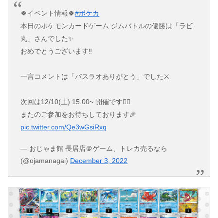
🍀イベント情報🍀
#ポケカ
本日のポケモンカードゲーム ジムバトルの優勝は「ラビ
丸」さんでした✨
おめでとうございます‼️
一言コメントは「バスラオありがとう」でした⚔️
次回は12/10(土) 15:00~ 開催です🚵‍♀️
またのご参加をお待ちしております🎉
pic.twitter.com/Qe3wGsiRxq
— おじゃま館 長居店＠ゲーム、トレカ売るなら
(@ojamanagai)
December 3, 2022