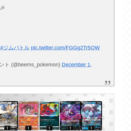
🎉
ス
#ジムバトル
pic.twitter.com/FGGg2Tr5QW
(@beems_pokemon)
December 1,