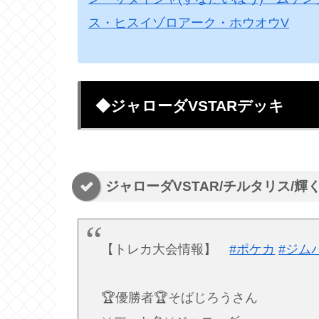
ス・ヒスイゾロアーク・ホウオウV
◆ジャローダVSTARデッキ
ジャローダVSTAR/チルタリス/
【トレカ大会情報】
#ポケカ
#ジム
🏆優勝者🏆そばじろうさん