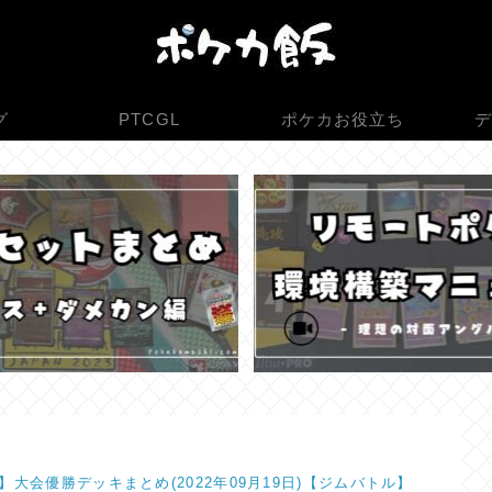
グ
PTCGL
ポケカお役立ち
デ
】大会優勝デッキまとめ(2022年09月19日)【ジムバトル】