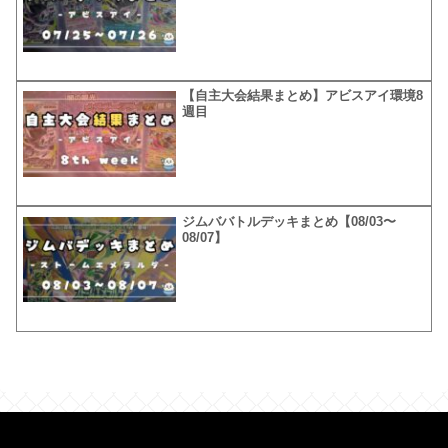
【自主大会結果まとめ】アビスアイ環境8
週目
ジムババトルデッキまとめ【08/03〜
08/07】