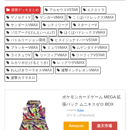
優勝デッキまとめ
アルセウスVSTAR
エクストラ
ゲノセクトV
ゲンガーVMAX
こくばバドレックスVMAX
サンダースVMAX
シティリーグ
スターミーV
ゾロアーク(げんえいへんげ)
はくばバドレックスVMAX
バトルリージョン環境
ヒスイジュナイパーVSTAR
ブラッキーVMAX
ミュウVMAX
ムゲンダイナVMAX
ライチュウV
リーフィアVMAX
リーフィアVSTAR
ルカリオ(たけるとうき)
レックウザVMAX
れんげきウーラオスVMAX
連撃インテレオンVMAX
連撃カラマネロ
ポケモンカードゲーム MEGA 拡
張パック ムニキスゼロ BOX
created by
Rinker
ポケモン(Pokemon)
Amazon
楽天市場