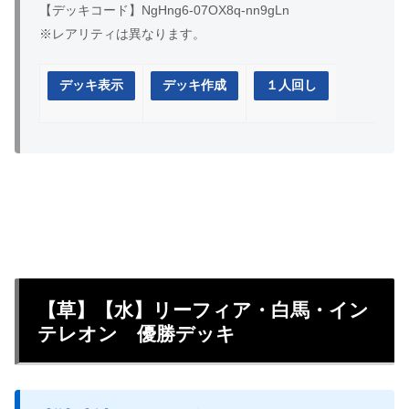
【デッキコード】NgHng6-07OX8q-nn9gLn
※レアリティは異なります。
デッキ表示
デッキ作成
１人回し
【草】【水】リーフィア・白馬・イン
テレオン 優勝デッキ