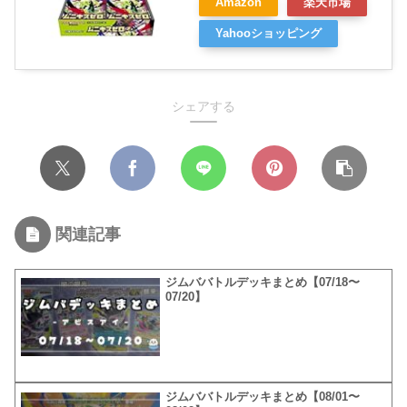
Amazon
楽天市場
Yahooショッピング
シェアする
関連記事
ジムババトルデッキまとめ【07/18〜
07/20】
ジムババトルデッキまとめ【08/01〜