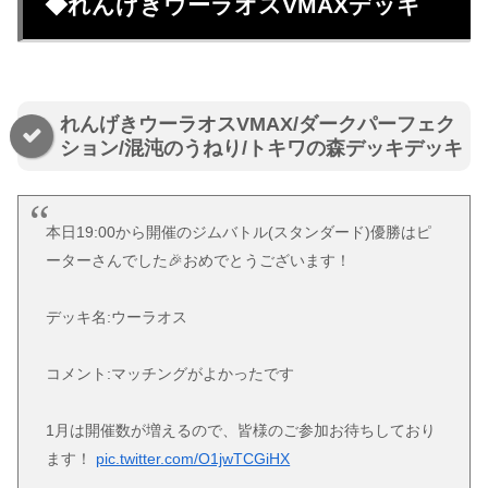
◆れんげきウーラオスVMAXデッキ
れんげきウーラオスVMAX/ダークパーフェク
ション/混沌のうねり/トキワの森デッキデッキ
本日19:00から開催のジムバトル(スタンダード)優勝はピ
ーターさんでした🎉おめでとうございます！
デッキ名:ウーラオス
コメント:マッチングがよかったです
1月は開催数が増えるので、皆様のご参加お待ちしており
ます！
pic.twitter.com/O1jwTCGiHX