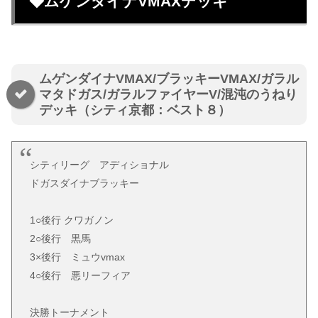
◆ムゲンダイナVMAXデッキ
ムゲンダイナVMAX/ブラッキーVMAX/ガラル
マタドガス/ガラルファイヤーV/混沌のうねり
デッキ（シティ京都：ベスト８）
シティリーグ アディショナル
ドガスダイナブラッキー
1○後行 クワガノン
2○後行 黒馬
3×後行 ミュウvmax
4○後行 悪リーフィア
決勝トーナメント