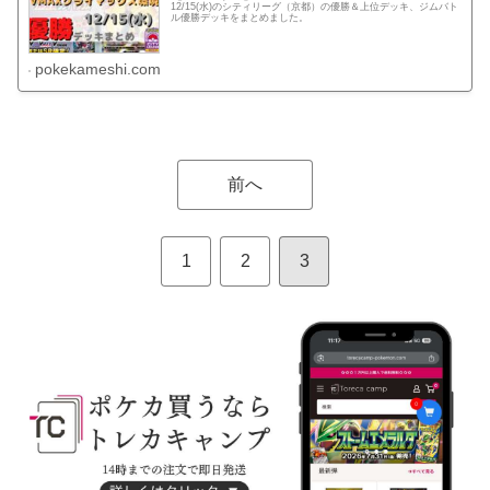
12/15(水)のシティリーグ（京都）の優勝＆上位デッキ、ジムバト
ル優勝デッキをまとめました。
pokekameshi.com
前へ
1
2
3