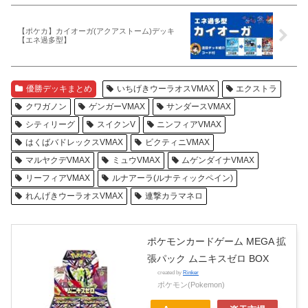
【ポケカ】カイオーガ(アクアストーム)デッキ
【エネ過多型】
優勝デッキまとめ
いちげきウーラオスVMAX
エクストラ
クワガノン
ゲンガーVMAX
サンダースVMAX
シティリーグ
スイクンV
ニンフィアVMAX
はくばバドレックスVMAX
ビクティニVMAX
マルヤクデVMAX
ミュウVMAX
ムゲンダイナVMAX
リーフィアVMAX
ルナアーラ(ルナティックペイン)
れんげきウーラオスVMAX
連撃カラマネロ
ポケモンカードゲーム MEGA 拡
張パック ムニキスゼロ BOX
created by
Rinker
ポケモン(Pokemon)