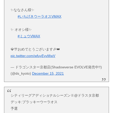
✨ななさん様✨
#いちげきウーラオスVMAX
✨ オオシ様✨
#ミュウVMAX
💎🎊おめでとうございます🎉👑
pic.twitter.com/wfuyEyvMwV
— ドラゴンスター京都店(Shadowverse EVOLVE発売中!!)
(@ds_kyoto)
December 15, 2021
シティリーグアディショナルシーズンⅡ@ドラスタ京都
デッキ:ブラッキーウーラオス
予選