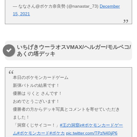
— ななさん@ポケカ奈良勢 (@nanastar_73)
December
15, 2021
いちげきウーラオスVMAX/ヘルガー/モルペコ/
あくの塔デッキ
本日のポケモンカードゲーム
新弾バトルの結果です！
優勝は りくと さんです！
おめでとうございます！
優勝者の方からデッキ写真とコメントを寄せていただき
ました！
「洞窟くじサイコー！」
#王の洞窟jr
#ポケモンカードゲー
ム
#ポケモンカード
#ポケカ
pic.twitter.com/TPzN40jjP6