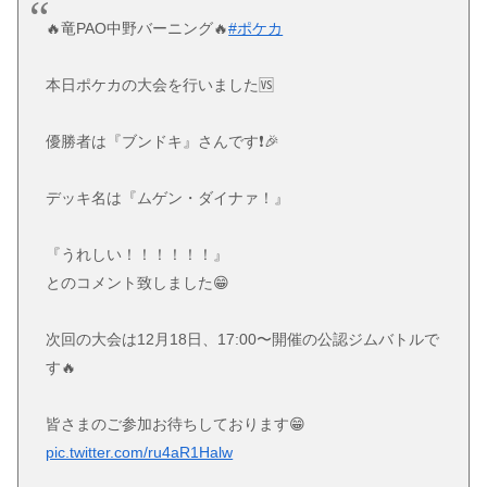
🔥竜PAO中野バーニング🔥
#ポケカ
本日ポケカの大会を行いました🆚
優勝者は『ブンドキ』さんです❗️🎉
デッキ名は『ムゲン・ダイナァ！』
『うれしい！！！！！！』
とのコメント致しました😁
次回の大会は12月18日、17:00〜開催の公認ジムバトルで
す🔥
皆さまのご参加お待ちしております😁
pic.twitter.com/ru4aR1Halw