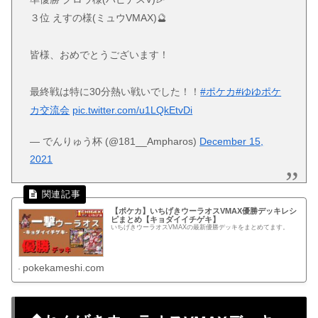
３位 えすの様(ミュウVMAX)🔮
皆様、おめでとうございます！
最終戦は特に30分熱い戦いでした！！
#ポケカ
#ゆゆポケ
カ交流会
pic.twitter.com/u1LQkEtvDi
— でんりゅう杯 (@181__Ampharos)
December 15,
2021
【ポケカ】いちげきウーラオスVMAX優勝デッキレシ
ピまとめ【キョダイイチゲキ】
いちげきウーラオスVMAXの最新優勝デッキをまとめてます。
pokekameshi.com