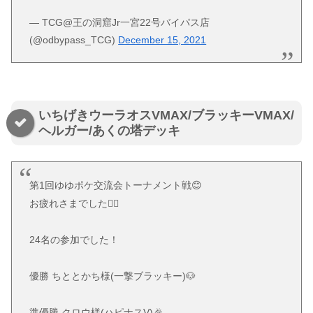
— TCG@王の洞窟Jr一宮22号バイパス店
(@odbypass_TCG)
December 15, 2021
いちげきウーラオスVMAX/ブラッキーVMAX/
ヘルガー/あくの塔デッキ
第1回ゆゆポケ交流会トーナメント戦😊
お疲れさまでした🙇‍♂️
24名の参加でした！
優勝 ちととかち様(一撃ブラッキー)🐶
準優勝 クロウ様(ハピナスV)🎉