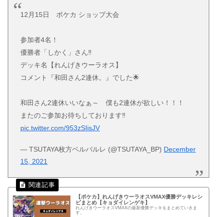
12月15日 ポケカ ショップ大会
参加者4名！
優勝者「しかく」さん‼
デッキ名【れんげきウーラオス】
コメント『和田さん2連休。』でした🌟
和田さん2連休いいなぁ～ 僕も2連休が欲しい！！！
またのご参加お待ちしております‼
pic.twitter.com/953zSIisJV
— TSUTAYA枚方ベルパルレ (@TSUTAYA_BP)
December
15, 2021
【ポケカ】れんげきウーラオスVMAX優勝デッキレシ
ピまとめ【キョダイレンゲキ】
れんげきウーラオスVMAXの最新優勝デッキをまとめていきま
す。