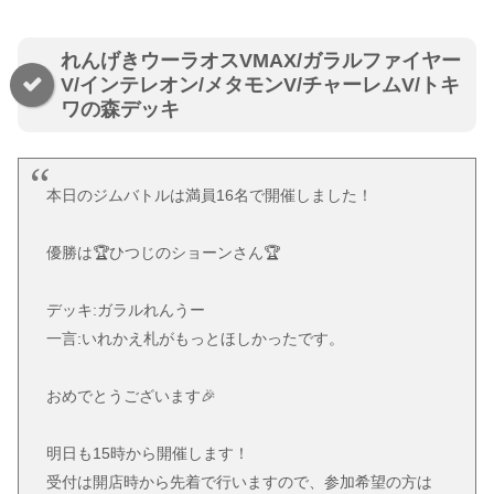
れんげきウーラオスVMAX/ガラルファイヤー
V/インテレオン/メタモンV/チャーレムV/トキ
ワの森デッキ
本日のジムバトルは満員16名で開催しました！
優勝は🏆ひつじのショーンさん🏆
デッキ:ガラルれんうー
一言:いれかえ札がもっとほしかったです。
おめでとうございます🎉
明日も15時から開催します！
受付は開店時から先着で行いますので、参加希望の方は