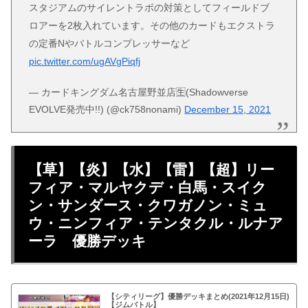
スタジアムのサイレントラボの対策としてフィールドブ
ロアーを2枚入れています。その他のカードもエクストラ
の定番Nやバトルコンプレッサーなど
pic.twitter.com/ugAVgPiqfj
— カードキングダム名古屋野並店🈢(Shadowverse
EVOLVE発売中!!) (@ck758nonami)
December 15, 2021
【草】【炎】【水】【雷】【超】リー
フィア・マルヤクデ・白馬・スイク
ン・サンダース・クワガノン・ミュ
ウ・ニンフィア・テンタクル・ルナア
ーラ 優勝デッキ
【シティリーグ】優勝デッキまとめ(2021年12月15日)
【ジムバトル】