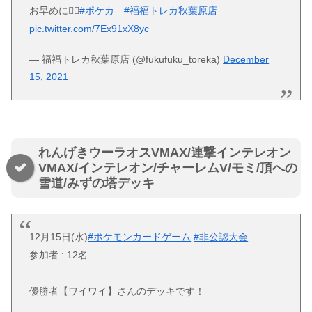
お早めに🏃‍♂️
#ポケカ
#福福トレカ秋葉原店
pic.twitter.com/7Ex91xX8yc
— 福福トレカ秋葉原店 (@fukufuku_toreka)
December
15, 2021
れんげきウーラオスVMAX/連撃インテレオン
VMAX/インテレオン/チャーレムV/モミ/頂への
雪道/みずの塔デッキ
12月15日(水)
#ポケモンカードゲーム
#非公認大会
参加者 : 12名
優勝者【ワイワイ】さんのデッキです！