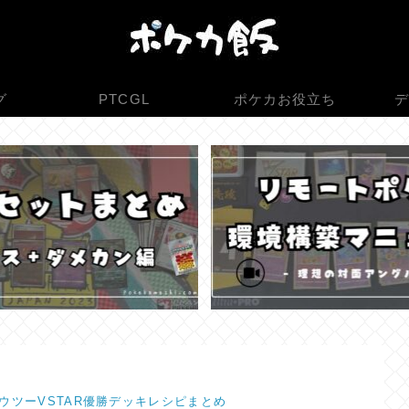
グ
PTCGL
ポケカお役立ち
デ
ウツーVSTAR優勝デッキレシピまとめ