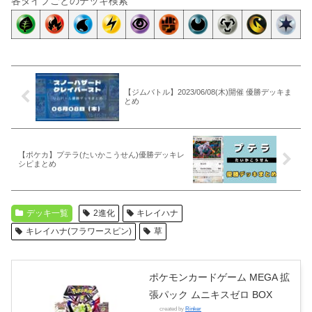
各タイプごとのデッキ検索
【ジムバトル】2023/06/08(木)開催 優勝デッキま
とめ
【ポケカ】プテラ(たいかこうせん)優勝デッキレ
シピまとめ
デッキ一覧
2進化
キレイハナ
キレイハナ(フラワースピン)
草
ポケモンカードゲーム MEGA 拡
張パック ムニキスゼロ BOX
created by
Rinker