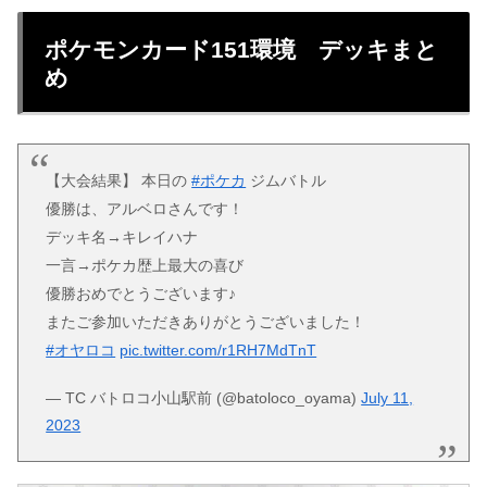
ポケモンカード151環境 デッキまと
め
【大会結果】 本日の
#ポケカ
ジムバトル
優勝は、アルベロさんです！
デッキ名→キレイハナ
一言→ポケカ歴上最大の喜び
優勝おめでとうございます♪
またご参加いただきありがとうございました！
#オヤロコ
pic.twitter.com/r1RH7MdTnT
— TC バトロコ小山駅前 (@batoloco_oyama)
July 11,
2023