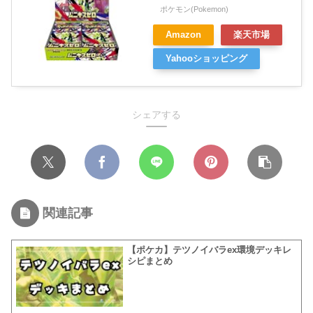
ポケモン(Pokemon)
Amazon
楽天市場
Yahooショッピング
シェアする
関連記事
【ポケカ】テツノイバラex環境デッキレ
シピまとめ