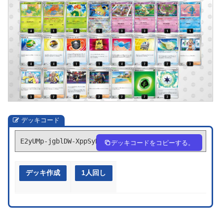
デッキコード
E2yUMp-jgblDW-XppSyR
デッキコードをコピーする。
デッキ作成
1人回し