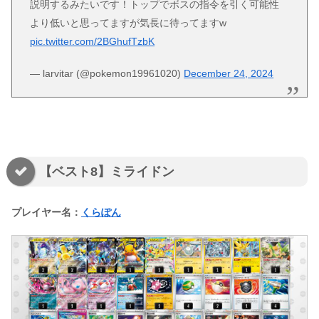
説明するみたいです！トップでボスの指令を引く可能性
より低いと思ってますが気長に待ってますw
pic.twitter.com/2BGhufTzbK
— larvitar (@pokemon19961020)
December 24, 2024
【ベスト8】ミライドン
プレイヤー名：
くらぽん