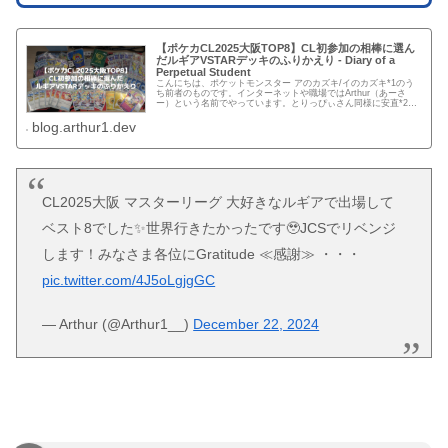
【ポケカCL2025大阪TOP8】CL初参加の相棒に選ん
だルギアVSTARデッキのふりかえり - Diary of a
Perpetual Student
こんにちは、ポケットモンスター アのカズキ/イのカズキ*1のう
ち前者のものです。インターネットや職場ではArthur（あーさ
ー）という名前でやっています。とりっぴぃさん同様に安直*2な
ハンドルネームとなっております。 普段は新宿御苑*3・横...
blog.arthur1.dev
CL2025大阪 マスターリーグ 大好きなルギアで出場して
ベスト8でした✨世界行きたかったです🥹JCSでリベンジ
します！みなさま各位にGratitude ≪感謝≫ ・・・
pic.twitter.com/4J5oLgjgGC
— Arthur (@Arthur1__)
December 22, 2024