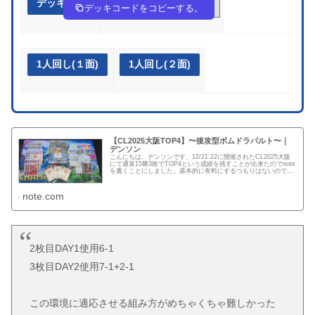
デッキ作成
888c88-dW5qvL-4xc48J
デッキコードをコピーする。
1人回し(１面)
1人回し(２面)
【CL2025大阪TOP4】〜後攻型ボムドラパルト〜｜
デンソン
こんにちは、デンソンです。12/21.22に開催されたCL2025大阪
にて通算15勝3敗でTOP4という成績を残すことが出来たのでnote
を書くことにしました。基本的に有料にするつもりはないのです
が、世界大会参加にかかる費用の足しにしたいと...
note.com
2枚目DAY1使用6-1
3枚目DAY2使用7-1+2-1
この環境に適応させる組み方がめちゃくちゃ難しかった