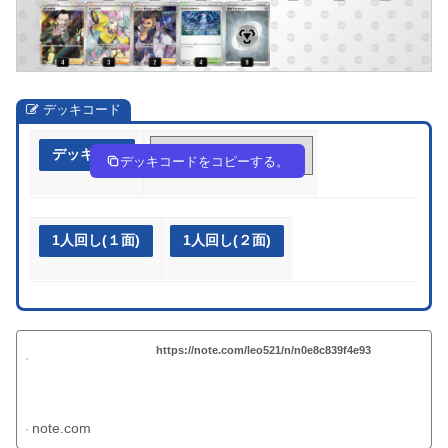
デッキコード
デッキ作成
V5Fkkk-7tDmSO-FkVfkF
デッキコードをコピーする。
1人回し(１面)
1人回し(２面)
https://note.com/leo521/n/n0e8c839f4e93
note.com