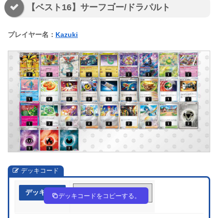
【ベスト16】サーフゴー/ドラパルト
プレイヤー名：
Kazuki
デッキコード
デッキ作成
8c8KD8-DVyxCp-4x8Y8x
デッキコードをコピーする。