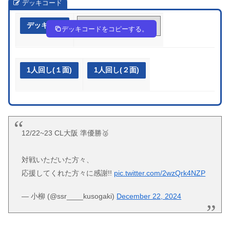
デッキコード
デッキ作成
5kVfkk-hILLPD-fkkFwF
デッキコードをコピーする。
1人回し(１面)
1人回し(２面)
12/22~23 CL大阪 準優勝🥈
対戦いただいた方々、
応援してくれた方々に感謝!!
pic.twitter.com/2wzQrk4NZP
— 小柳 (@ssr____kusogaki)
December 22, 2024