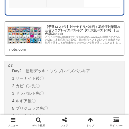
【予選13-2 3位】対サナドラパ有利！花粉症対策済み
三色ソウブレイズパルキア【CL大阪ベスト16】｜三
色拳/3shock
どうも三色拳/3shockです 今回は2024/12/21,22に開催されたCL
大阪にて本戦①順位3/5000、最終順位ベスト16という出来過ぎた
結果を残すことが出来たのでnoteという形で残しておきます お待
たせしました ようやく帰宅した...
note.com
Day2 使用デッキ：ソウブレイズパルキア
1.サーナイト後〇
2.カビゴン先〇
3.ドラパルト先〇
4.ルギア後〇
5.ブリジュラス先〇
6.サーナイト先〇
7.サーフゴー先〇
メニュー
デッキ検索
シェア
トップ
サイドバー