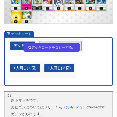
デッキコード
デッキ作成
Vv5V15-IYzppL-kkVFkk
デッキコードをコピーする。
1人回し(１面)
1人回し(２面)
以下マッチです。
カビゴンについてはリリーくん（
@lily_pcg
）のnoteのマ
ガジンから出ます。