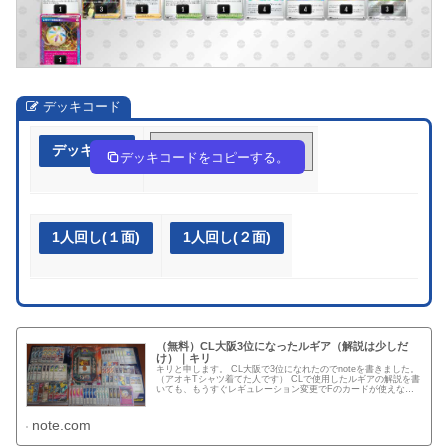
デッキコード
デッキ作成
fVwkd5-StC3VL-kkFVkF
デッキコードをコピーする。
1人回し(１面)
1人回し(２面)
（無料）CL大阪3位になったルギア（解説は少しだ
け）｜キリ
キリと申します。 CL大阪で3位になれたのでnoteを書きました。
（アオキTシャツ着てた人です） CLで使用したルギアの解説を書
いても、もうすぐレギュレーション変更でFのカードが使えなく
なるため、解説は少しにしてデッキ構築、使うデッキについ...
note.com