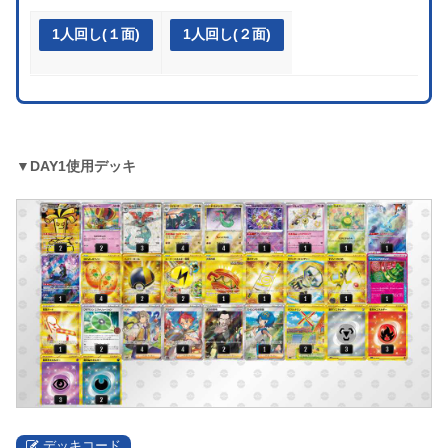
1人回し(１面)
1人回し(２面)
▼DAY1使用デッキ
デッキコード