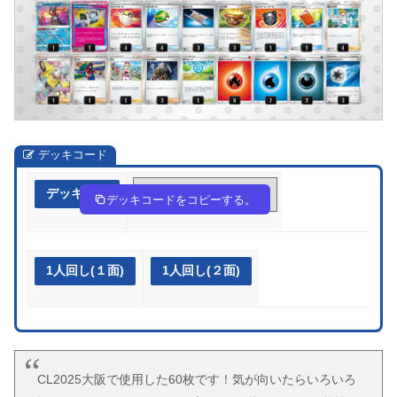
デッキコード
デッキ作成
nnnHgn-p7UHvd-gH6LLN
デッキコードをコピーする。
1人回し(１面)
1人回し(２面)
CL2025大阪で使用した60枚です！気が向いたらいろいろ