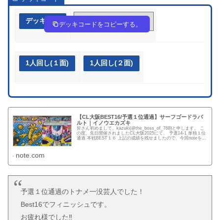
デッキ作成
5FVkkv-HSVd9P-kVbVvk
デッキコードをコピーする。
1人回し(１面)
1人回し(２面)
【CL大阪BEST16/予選１位通過】サーフゴードラパ
ルト｜イノウエカズキ
皆さん初めまして。kazuki(@the_boss_of_768)と申します。 こ
の度、先日開催されましたCL大阪2025にて、 予選14-1 単独１位
通過 本戦BEST１６ 上記の成績を残せましたので、今回noteを書
くことにしました。 ...
note.com
予選１位通過のトナメ一没芸人でした！
Best16でフィニッシュです。
お疲れ様でした‼️