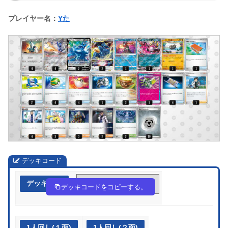
プレイヤー名：
Yた
デッキコード
デッキ作成
d5fVFk-awerUV-kFVVkk
デッキコードをコピーする。
1人回し(１面)
1人回し(２面)