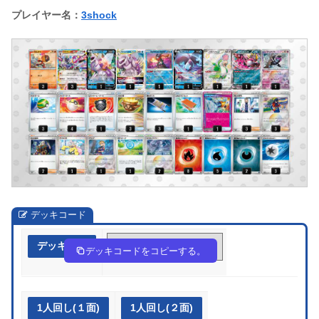
プレイヤー名：
3shock
デッキコード
デッキ作成
kvFkk5-rXgHpx-Fv5kVF
デッキコードをコピーする。
1人回し(１面)
1人回し(２面)