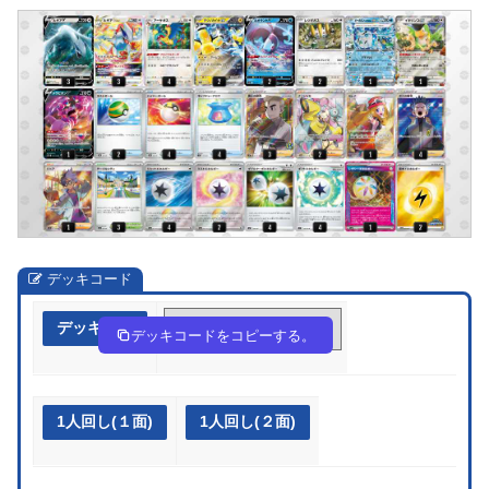
デッキコード
デッキ作成
k5kkVk-UoW60x-ffvfFk
デッキコードをコピーする。
1人回し(１面)
1人回し(２面)