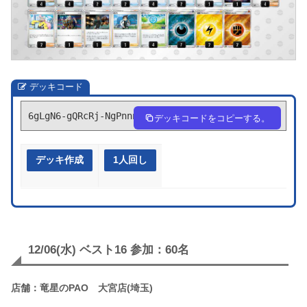
デッキコード
6gLgN6-gQRcRj-NgPnnn
デッキコードをコピーする。
デッキ作成
1人回し
12/06(水) ベスト16 参加：60名
店舗：竜星のPAO 大宮店(埼玉)