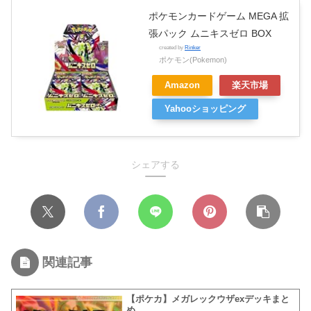
ポケモンカードゲーム MEGA 拡
張パック ムニキスゼロ BOX
created by
Rinker
ポケモン(Pokemon)
Amazon
楽天市場
Yahooショッピング
シェアする
関連記事
【ポケカ】メガレックウザexデッキまと
め