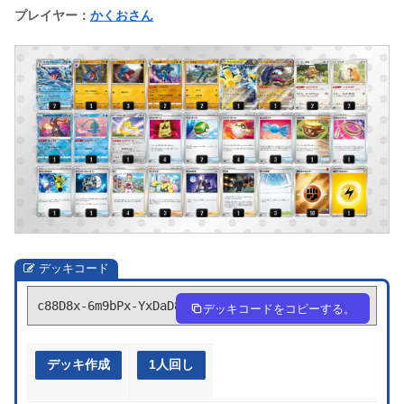
プレイヤー：
かくおさん
デッキコード
c88D8x-6m9bPx-YxDaD8
デッキコードをコピーする。
デッキ作成
1人回し