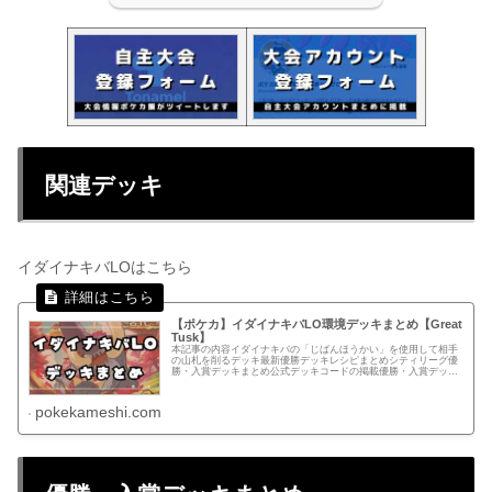
関連デッキ
イダイナキバLOはこちら
【ポケカ】イダイナキバLO環境デッキまとめ【Great
Tusk】
本記事の内容イダイナキバの「じばんほうかい」を使用して相手
の山札を削るデッキ最新優勝デッキレシピまとめシティリーグ優
勝・入賞デッキまとめ公式デッキコードの掲載優勝・入賞デッキ
レシピまとめMEGAドリームex環境12/27(土) シティリーグ...
pokekameshi.com