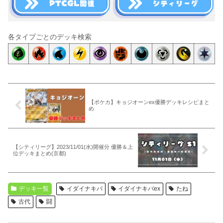
各タイプごとのデッキ検索
【ポケカ】キョジオーンex優勝デッキレシピまと
め
【シティリーグ】2023/11/01(水)開催分 優勝＆上
位デッキまとめ(京都)
デッキ一覧
イダイナキバ
イダイナキバex
たね
古代
闘