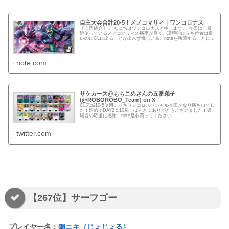
自主大会合計20-5！メノコマリィ｜ワンコロナス
【自己紹介】 こんにちはワンコロナスと申します。 今回は、最
近使っているメノコマリィの勝率が良く、環境的に立ち位置は良
いのにCLに出ることが出来ず悔しい為、noteを執筆することにし
ました。 【大会実績】 2023シーズン CL横浜(シニア...
note.com
サケカース@もちこめさんの五番弟子
(@ROBOROBO_Team) on X
CL宮城10-5使用デッキワンコロスペシャル今回かなり勝ち山でし
た！始めてDAY2＆10勝！ほんとにありがとうございました！道
場皆の応援に感謝！note是非買ってください！
twitter.com
【267位】サーフゴー
プレイヤー名：
鋼ニキ（じょじょる）