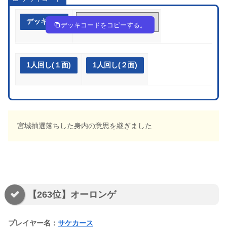
デッキ作成
p2pppy-xm7hzO-SE2MRp
デッキコードをコピーする。
1人回し(１面)
1人回し(２面)
宮城抽選落ちした身内の意思を継ぎました
【263位】オーロンゲ
プレイヤー名：
サケカース