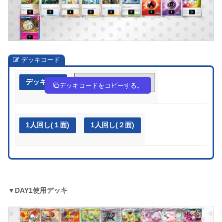
デッキコード
デッキ作成
yySUpS-ZxcrVU-E2ppyX
デッキコードをコピーする。
1人回し(１面)
1人回し(２面)
▼DAY1使用デッキ