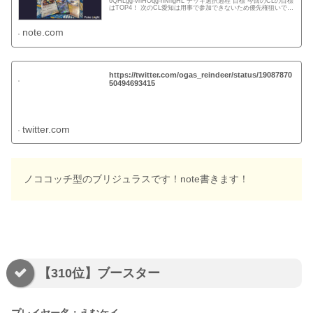
6QHLgg-vnHOqg-nNngHL デッキ選択過程 目標 今回のCLの目標
はTOP4！ 次のCL愛知は用事で参加できないため優先権狙いでは
ありません。 ここ最近はTier1...
note.com
https://twitter.com/ogas_reindeer/status/19087870
50494693415
twitter.com
ノココッチ型のブリジュラスです！note書きます！
【310位】ブースター