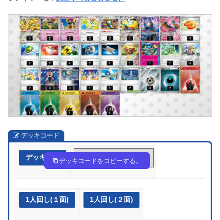
デッキコード
デッキ作成
YJxYY8-RjXHbJ-c4ccc8
デッキコードをコピーする。
1人回し(１面)
1人回し(２面)