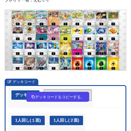
プレイヤー名：えむケイ
デッキコード
デッキ作成
cx8ccY-w5cj05-cYx84c
デッキコードをコピーする。
1人回し(１面)
1人回し(２面)