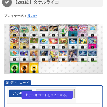
【281位】タケルライコ
プレイヤー名：
りいた
デッキコード
デッキ作成
xxYx48-xl6IaL-cYcDc8
デッキコードをコピーする。