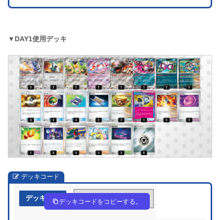
▼DAY1使用デッキ
デッキコード
デッキ作成
Fv1kkf-0wbK4b-F5vk5k
デッキコードをコピーする。