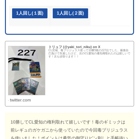
1人回し(１面)
1人回し(２面)
トリュフ (@yaki_tori_niku) on X
CL宮城、毒ブリジュラス使って10勝5敗の227位でした。最後自
己負けで失速したけど、次のCL愛知の優先権取れたのは嬉しいで
す！次も頑張ります！！
twitter.com
10勝してCL愛知の権利取れて嬉しいです！毒のギミックは
前レギュのガケガニから使っていたので今回毒ブリジュラス
を使いました！ポイントは勇気の御守りピン刺しと手帳抜い