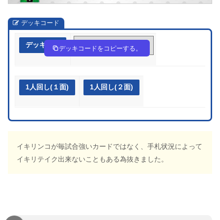
デッキコード
デッキ作成
ngHNHQ-BvRfRB-QgQg99
デッキコードをコピーする。
1人回し(１面)
1人回し(２面)
イキリンコが毎試合強いカードではなく、手札状況によって
イキリテイク出来ないこともある為抜きました。