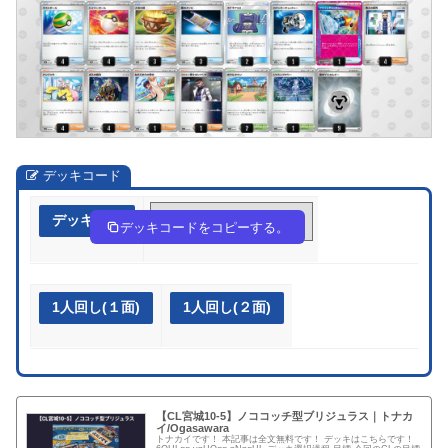
デッキコード
デッキ作成
6QHLgg-vnHOqg-nNngHL
デッキコードをコピーする。
1人回し(１面)
1人回し(２面)
【CL宮城10-5】ノココッチ型ブリジュラス｜トナカ
イ/Ogasawara
トナカイです！ 本記事は全文無料です！ デッキはこちらです！