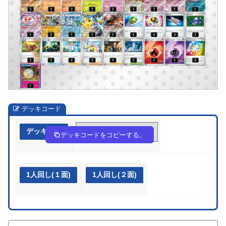
デッキコード
デッキ作成
D44cYc-QwYr5Z-a88cc8
デッキコードをコピーする。
1人回し(１面)
1人回し(２面)