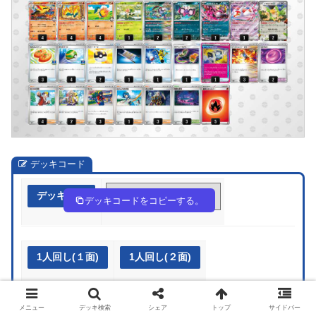
デッキコード
デッキ作成
MXUyy2-bcSzHI-yM3pSp
デッキコードをコピーする。
1人回し(１面)
1人回し(２面)
メニュー
デッキ検索
シェア
トップ
サイドバー