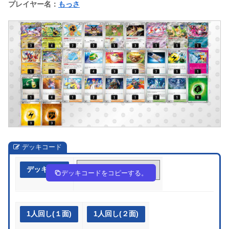
プレイヤー名：
もっさ
デッキコード
デッキ作成
HQPHQn-wQuNUD-Nggngg
デッキコードをコピーする。
1人回し(１面)
1人回し(２面)