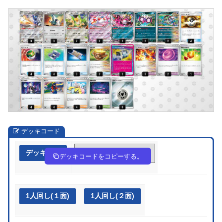
デッキコード
デッキ作成
v5Fkkd-MpILOF-5kFvvv
デッキコードをコピーする。
1人回し(１面)
1人回し(２面)