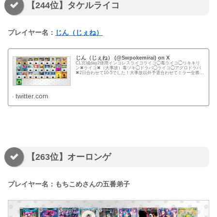
【244位】タケルライコ
プレイヤー名：
じん（じぇね）
じん（じぇね） (@Swpokemirai) on X
CL宮城day2使用インコレスライコライコ◯毒ライコ◯リキキリ
ン✖ライコ✖（大事故）毒ツキ◯ドラパ◯ライコ◯アグロドラパ
✖2日合わせて10-5でした！大事故以外予選合わせてミラー全勝で
した！リストの変更点はday1フトゥーからジャミング2枚...
twitter.com
【263位】オーロンゲ
プレイヤー名：もちこめさんの五番弟子