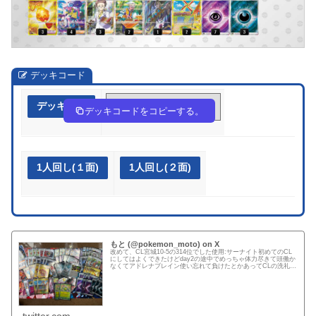
デッキコード
デッキ作成
Y444c8-qDAVYu-8c84Gx
デッキコードをコピーする。
1人回し(１面)
1人回し(２面)
もと (@pokemon_moto) on X
改めて、CL宮城10-5の314位でした使用:サーナイト初めてのCL
にしてはよくできたけどday2の途中でめっちゃ体力尽きて頭働か
なくてアドレナブレイン使い忘れて負けたとかあってCLの洗礼も
浴びて課題も見つかったday2はたくさん当たったラ...