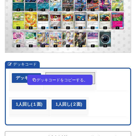
デッキコード
デッキ作成
gQnnQg-7ybuS5-nnngNH
デッキコードをコピーする。
1人回し(１面)
1人回し(２面)