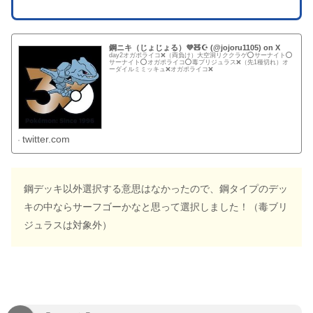
鋼ニキ（じょじょる）💜🧸☪️ (@jojoru1105) on X
day2オガポライコ❌️（両負け）大空洞リククラゲ⭕️サーナイト⭕️
サーナイト⭕️オガポライコ⭕️毒ブリジュラス❌️（先1種切れ）オ
ーダイルミミッキュ❌️オガポライコ❌️
twitter.com
鋼デッキ以外選択する意思はなかったので、鋼タイプのデッ
キの中ならサーフゴーかなと思って選択しました！（毒ブリ
ジュラスは対象外）