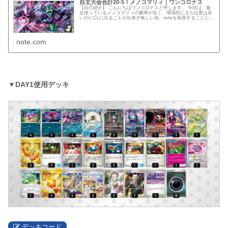
自主大会合計20-5！メノコマリィ｜ワンコロナス
【自己紹介】 こんにちはワンコロナスと申します。 今回は、最
近使っているメノコマリィの勝率が良く、環境的に立ち位置は良
いのにCLに出ることが出来ず悔しい為、noteを執筆することにし
ました。 【大会実績】 2023シーズン CL横浜(シニア...
note.com
▼DAY1使用デッキ
デッキコード