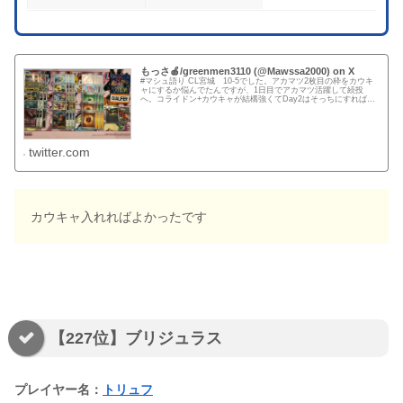
もっさ🍎/greenmen3110 (@Mawssa2000) on X
#マシュ語り CL宮城 10-5でした。アカマツ2枚目の枠をカウキ
ャにするか悩んでたんですが、1日目でアカマツ活躍して続投
へ。コライドン+カウキャが結構強くてDay2はそっちにすればよ
かったなと後悔。12-3の背中を追って愛知へ。下座かなり...
twitter.com
カウキャ入れればよかったです
【227位】ブリジュラス
プレイヤー名：
トリュフ