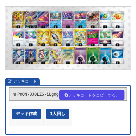
デッキコード
nHPnQN-3J0LZS-iLgngH
デッキコードをコピーする。
デッキ作成
1人回し