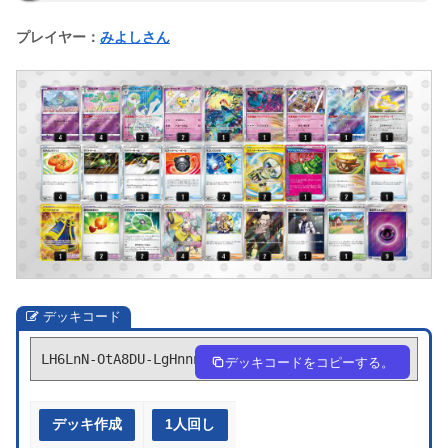
プレイヤー：
みよしさん
デッキコード
LH6LnN-OtA8DU-LgHnnn
デッキコードをコピーする。
デッキ作成
1人回し