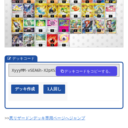
デッキコード
XyyyMM-vSEA6h-X2pXS2
デッキコードをコピーする。
デッキ作成
1人回し
>>
悪リザードンデッキ専用ページへジャンプ