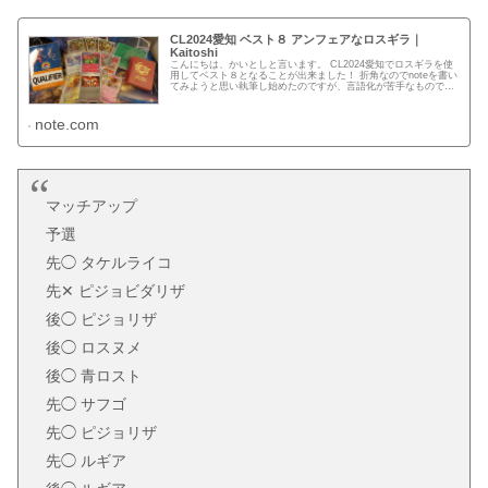
CL2024愛知 ベスト８ アンフェアなロスギラ｜
Kaitoshi
こんにちは、かいとしと言います。 CL2024愛知でロスギラを使
用してベスト８となることが出来ました！ 折角なのでnoteを書い
てみようと思い執筆し始めたのですが、言語化が苦手なもので、
これまでも感覚に頼ってプレイをしていたところもあり、参...
note.com
マッチアップ
予選
先◯ タケルライコ
先✕ ピジョビダリザ
後◯ ピジョリザ
後◯ ロスヌメ
後◯ 青ロスト
先◯ サフゴ
先◯ ピジョリザ
先◯ ルギア