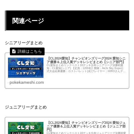
関連ページ
シニアリーグまとめ
【CL2024愛知】チャンピオンズリーグ2024 愛知シニ
ア優勝＆上位入賞デッキレシピまとめ【シニア部門】
CL愛知まとめリンクベスト16デッキ分布シニアリーグ決勝戦愛
知：CL愛知(シニア) 【定員：1200名】開催：Aichi Sky Expo公
式大会結果優勝：ロストバレット(水)プレイヤー：HIROさんデッ
キコードk1F55f-KkFtcr-...
pokekameshi.com
ジュニアリーグまとめ
【CL2024愛知】チャンピオンズリーグ2024 愛知ジュ
ニア優勝＆上位入賞デッキレシピまとめ【ジュニア部
門】
CL愛知まとめリンクベスト16デッキ分布ジュニアリーグ決勝戦愛