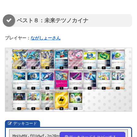
ベスト８：未来テツノカイナ
プレイヤー：
ながしょーさん
デッキコード
MpUyMX-fEUdwf-2p2Rpy