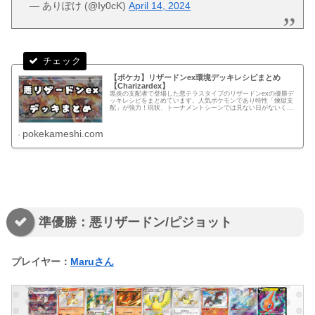
— ありぽけ (@Iy0cK)
April 14, 2024
【ポケカ】リザードンex環境デッキレシピまとめ
【Charizardex】
黒炎の支配者で登場した悪テラスタイプのリザードンexの優勝デ
ッキレシピをまとめています。人気ポケモンであり特性「煉獄支
配」が強力！現状、トーナメントシーンでは見ない日がないくら
い多くの方が使用しているデッキ。
pokekameshi.com
準優勝：悪リザードン/ピジョット
プレイヤー：
Maruさん