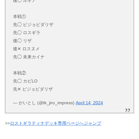
後◯ ルギア
本戦①
先◯ ピジョビダリザ
先◯ ロスギラ
後◯ リザ
後✕ ロスヌメ
先◯ 未来カイナ
本戦②
先◯ カビLO
先✕ ピジョビダリザ
— かいとし (@tk_jiro_impress)
April 14, 2024
>>
ロストギラティナデッキ専用ページへジャンプ