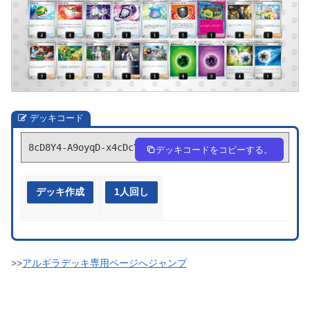
デッキコード
8cD8Y4-A9oyqD-x4cDcY
デッキコードをコピーする。
デッキ作成
1人回し
>>
アルギラデッキ専用ページへジャンプ