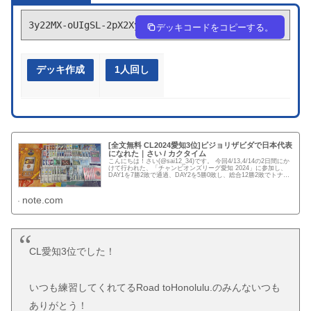
3y22MX-oUIgSL-2pX2Xy
デッキコードをコピーする。
デッキ作成
1人回し
[全文無料 CL2024愛知3位]ピジョリザビダで日本代表
になれた｜さい / カクタイム
こんにちは！さい(@sai12_34)です。 今回4/13,4/14の2日間にか
けて行われた、「チャンピオンズリーグ愛知 2024」に参加し、
DAY1を7勝2敗で通過、DAY2を5勝0敗し、総合12勝2敗でトナメ
に進出。最終結果はTOP4と...
note.com
CL愛知3位でした！
いつも練習してくれてるRoad toHonolulu.のみんないつも
ありがとう！