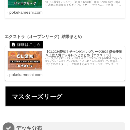
知：CL愛知(ジュニア) 【定員：1200名】開催：Aichi Sky Expo
公式大会結果優勝：ルギアプレイヤー：サクさんデッキコード
4Y8c8D-WbWdQm-cK48xDデ...
pokekameshi.com
エクストラ（オープンリーグ）結果まとめ
【CL2024愛知】チャンピオンズリーグ2024 愛知優勝
＆上位入賞デッキレシピまとめ【エクストラ】
ページガイドP.1 ベスト16P.2 ベスト32P.3 ベスト64P.4 65位～5-
3ラインP.5 4-3ラインP.6 3-3ラインP.7 2-3～0-3ライン関連ペー
ジまとめマスターリーグ結果まとめエクストラオープンリーグ決
勝戦CL愛知...
pokekameshi.com
マスターズリーグ
デッキ分布