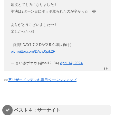
応援とても力になりました！
準決は2ターン目にポッポ取られたのが辛かった！😭
ありがとうございました〜！
楽しかったゼ‼️
（戦績:DAY1 7-2 DAY2 5-0 準決負け）
pic.twitter.com/DAcw0pik2F
— さい@ポケカ (@sai12_34)
April 14, 2024
>>
悪リザードンデッキ専用ページへジャンプ
ベスト４：サーナイト