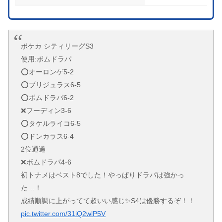
ポケカ シティリーグS3
使用:ボムドラパ
⭕️オーロンゲ5-2
⭕️ブリジュラス6-5
⭕️ボムドラパ6-2
❌フーディン3-6
⭕️タケルライコ6-5
⭕️ドンカラス6-4
2位通過
❌ボムドラパ4-6
初トナメはベスト8でした！やっぱりドラパは強かっ
た…！
成績順調に上がってて超いい感じ✨S4は優勝するぞ！！
pic.twitter.com/31iQ2wlP5V