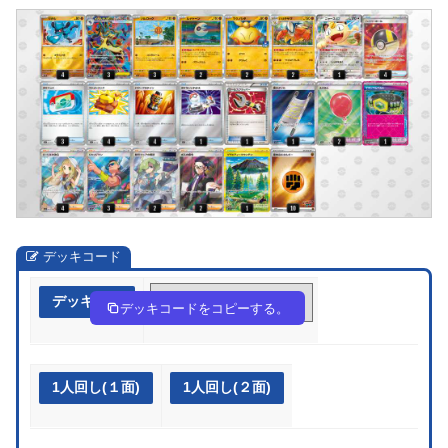
デッキコード
デッキ作成
YKYcD8-YVFlk4-8Gcax8
デッキコードをコピーする。
1人回し(１面)
1人回し(２面)