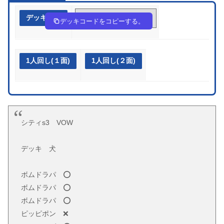
デッキ作成
KGY8cx-ACogYi-8ccD8c
デッキコードをコピーする。
1人回し(１面)
1人回し(２面)
シティs3 VOW
デッキ 犬
ボムドラパ ⭕
ボムドラパ ⭕
ボムドラパ ⭕
ピッピポン ❌️