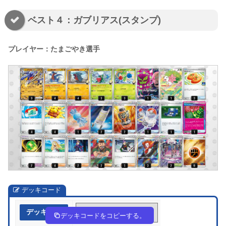
ベスト４：ガブリアス(スタンプ)
プレイヤー：たまごやき選手
デッキコード
デッキ作成
w5FFkF-o8qwre-kkbd5v
デッキコードをコピーする。