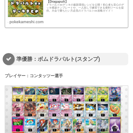
【Dragapult】
ドラパルトexデッキの最新環境レシピを公開！初心者も安心のデ
ッキ構築テンプレートや、一人回しで練習できる便利ツールを提
供。大会で勝ちたい方必見のドラパルトex攻略ガイド！
pokekameshi.com
準優勝：ボムドラパルト(スタンプ)
プレイヤー：コンタッツー選手