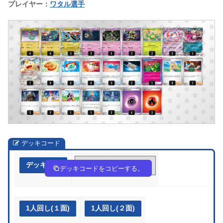
プレイヤー：
ワタル選手
デッキコード
デッキ作成
kF1FF1-PABmqg-bkkvFf
デッキコードをコピーする。
1人回し(１面)
1人回し(２面)