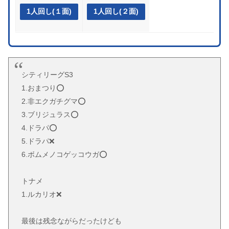
1人回し(１面)
1人回し(２面)
シティリーグS3
1.おまつり⭕️
2.非エクガチグマ⭕️
3.ブリジュラス⭕️
4.ドラパ⭕️
5.ドラパ❌
6.ボムメノコゲッコウガ⭕️
トナメ
1.ルカリオ❌
最後は残念ながらだったけども