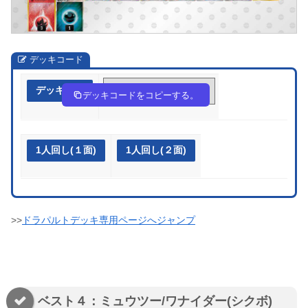
デッキコード
デッキ作成
RSyS2p-nFg0NG-ypyRUy
デッキコードをコピーする。
1人回し(１面)
1人回し(２面)
>>
ドラパルトデッキ専用ページへジャンプ
ベスト４：ミュウツー/ワナイダー(シクボ)