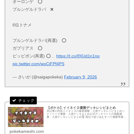
オーロンゲ ⭕
ブルンゲルドラパ ❌️
6位トナメ
ブルンゲルドラパ(再選) ⭕
ガブリアス ⭕
ピッピポン(再選) ⭕…
https://t.co/IfXUd1n1nq
pic.twitter.com/woCiFPf4PS
— さいが (@saigapokeka)
February 9, 2026
【ポケカ】イイネイヌ優勝デッキレシピまとめ
本記事の内容イイネイヌの最新優勝・入賞デッキレシピまとめシ
ティリーグ優勝・入賞デッキまとめ公式デッキコードの掲載優
勝・入賞デッキレシピまとめ🏆 順位で絞り込むすべて優勝準優勝
以上ベスト4以上ベスト8以上ベスト16以上.pk-r-hide{p...
pokekameshi.com