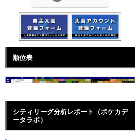
順位表
シティリーグ分析レポート（ポケカデ
ータラボ）