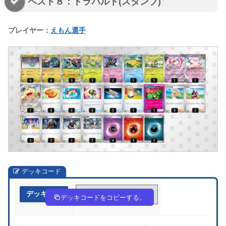
ベスト８：ドラパルト(スタンプ)
プレイヤー：
えもん選手
デッキコード
デッキ作成
kkfF1b-rYneE2-Fbk1Vf
デッキコードをコピーする。