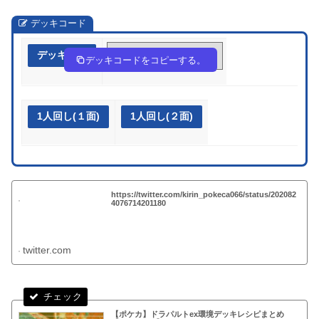
デッキコード
デッキ作成
Lgnng9-ZfFLCG-iHnnnn
デッキコードをコピーする。
1人回し(１面)
1人回し(２面)
https://twitter.com/kirin_pokeca066/status/202082
4076714201180
twitter.com
【ポケカ】ドラパルトex環境デッキレシピまとめ