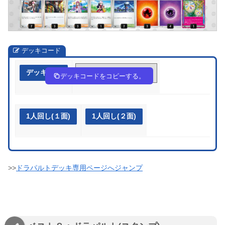
デッキコード
デッキ作成
2RM3pp-zph2Ul-pyyMyp
デッキコードをコピーする。
1人回し(１面)
1人回し(２面)
>>
ドラパルトデッキ専用ページへジャンプ