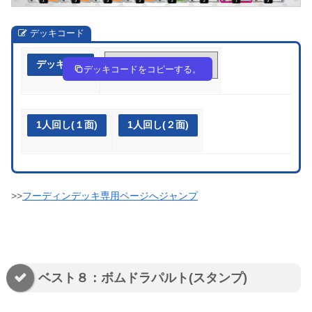
デッキコード
デッキ作成
in9nng-RyCJF2-gPL6nN
デッキコードをコピーする。
1人回し(１面)
1人回し(２面)
>>
フーディンデッキ専用ページへジャンプ
ベスト８：ボムドラパルト(スタンプ)