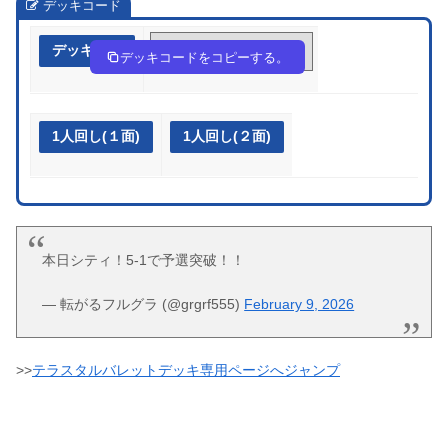
デッキコード
デッキ作成
yppypp-Bi6LQj-p3RyyM
デッキコードをコピーする。
1人回し(１面)
1人回し(２面)
本日シティ！5-1で予選突破！！
— 転がるフルグラ (@grgrf555)
February 9, 2026
>>
テラスタルバレットデッキ専用ページへジャンプ