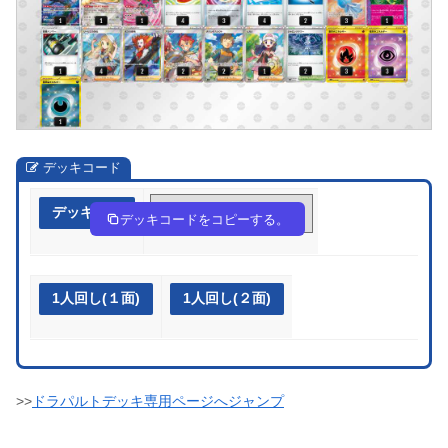
デッキコード
デッキ作成
a88c4c-7bYdJY-8Gx8xc
デッキコードをコピーする。
1人回し(１面)
1人回し(２面)
>>
ドラパルトデッキ専用ページへジャンプ