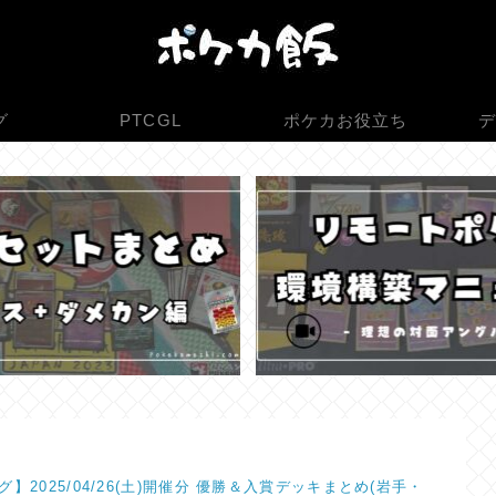
グ
PTCGL
ポケカお役立ち
デ
】2025/04/26(土)開催分 優勝＆入賞デッキまとめ(岩手・