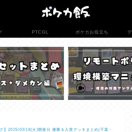
グ
PTCGL
ポケカお役立ち
デ
】2025/03/18(火)開催分 優勝＆入賞デッキまとめ(千葉・