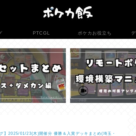
グ
PTCGL
ポケカお役立ち
デ
】2025/01/23(木)開催分 優勝＆入賞デッキまとめ(埼玉・